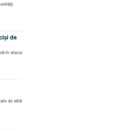
unității
ciși de
li în atacul
ate de elită