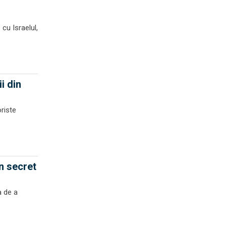
cu Israelul,
i din
oriste
n secret
a de a