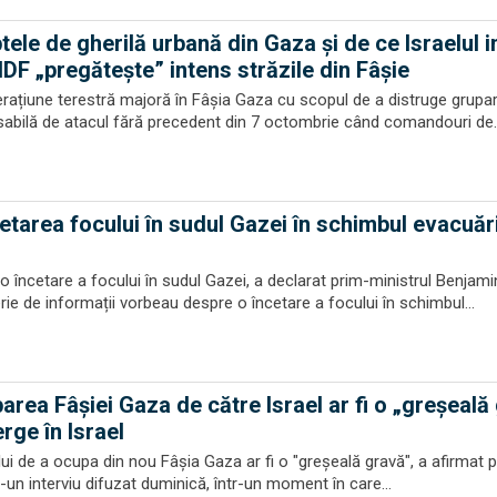
ele de gherilă urbană din Gaza și de ce Israelul i
IDF „pregătește” intens străzile din Fâșie
erațiune terestră majoră în Fâșia Gaza cu scopul de a distruge grupa
abilă de atacul fără precedent din 7 octombrie când comandouri de..
etarea focului în sudul Gazei în schimbul evacuări
o încetare a focului în sudul Gazei, a declarat prim-ministrul Benjami
ie de informații vorbeau despre o încetare a focului în schimbul...
rea Fâșiei Gaza de către Israel ar fi o „greșeală
rge în Israel
lui de a ocupa din nou Fâşia Gaza ar fi o "greşeală gravă", a afirmat 
-un interviu difuzat duminică, într-un moment în care...