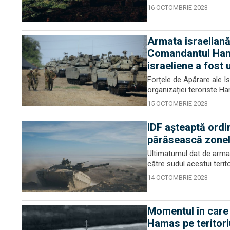
16 OCTOMBRIE 2023
Armata israeliană
Comandantul Hama
israeliene a fost 
Forțele de Apărare ale I
organizației teroriste H
15 OCTOMBRIE 2023
IDF aşteaptă ordin
părăsească zonel
Ultimatumul dat de armata
către sudul acestui terito
14 OCTOMBRIE 2023
Momentul în care u
Hamas pe teritoriu