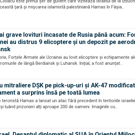
iolacu este primul şef de guvern care vizitează Israelul de la izbucn
 această ţară şi mişcarea islamistă palestiniană Hamas în Fâşia...
ai grave lovituri încasate de Rusia până acum: Fo
inei au distrus 9 elicoptere și un depozit pe aero
ansk
ie, Forțele Armate ale Ucrainei au lovit elicoptere și echipamente al
omurile de lângă Berdiansk și Luhansk. Inițial, a fost anunțat...
cu mitraliere DȘK pe pick-up-uri și AK-47 modifica
ament a surprins însă pe toată lumea
eroristă Hamas a lansat un atac fără precedent în teritoriile israeli
și luând prizonieri alți aproape 200 de oameni. Imaginile cu...
ael. Desantul diplomatic al SUA în Orientul Mijloc