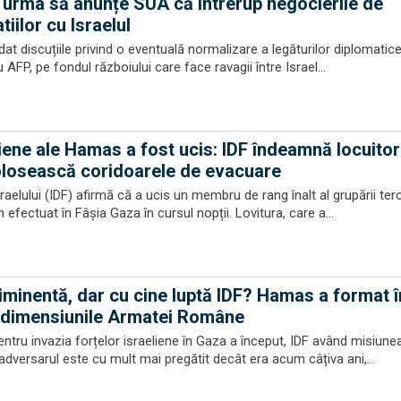
 urma să anunțe SUA că întrerup negocierile de
tiilor cu Israelul
t discuțiile privind o eventuală normalizare a legăturilor diplomatice 
AFP, pe fondul războiului care face ravagii între Israel...
iene ale Hamas a fost ucis: IDF îndeamnă locuitori
olosească coridoarele de evacuare
raelului (IDF) afirmă că a ucis un membru de rang înalt al grupării ter
 efectuat în Fâșia Gaza în cursul nopții. Lovitura, care a...
 iminentă, dar cu cine luptă IDF? Hamas a format î
 dimensiunile Armatei Române
tru invazia forțelor israeliene în Gaza a început, IDF având misiune
dversarul este cu mult mai pregătit decât era acum câțiva ani,...