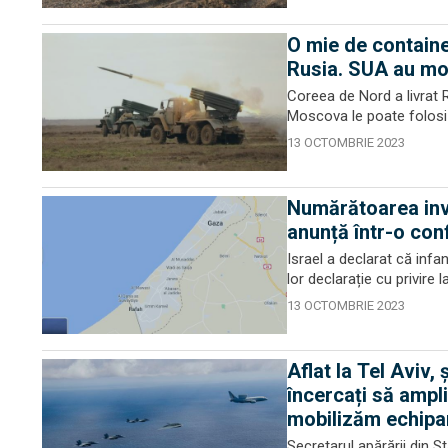
O mie de containe
Rusia. SUA au mon
Coreea de Nord a livrat 
Moscova le poate folosi în
13 OCTOMBRIE 2023
Numărătoarea inve
anunță într-o con
Israel a declarat că infan
lor declarație cu privire l
13 OCTOMBRIE 2023
Aflat la Tel Aviv,
încercați să ampli
mobilizăm echipa
Secretarul apărării din St