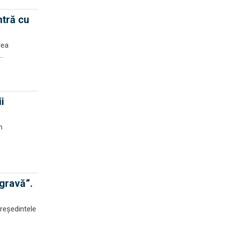
ntră cu
rea
.
i
n
 gravă”.
preşedintele