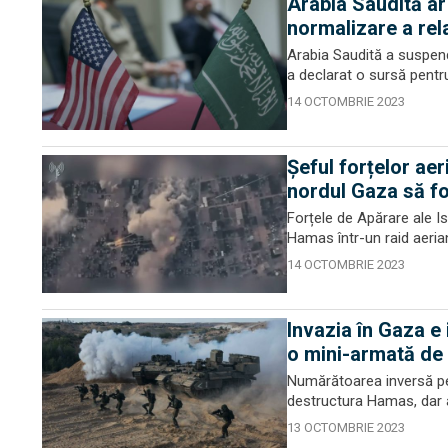
Arabia Saudită ar
normalizare a rela
Arabia Saudită a suspenda
a declarat o sursă pentru 
14 OCTOMBRIE 2023
Șeful forțelor aer
nordul Gaza să f
Forțele de Apărare ale Is
Hamas într-un raid aerian
14 OCTOMBRIE 2023
Invazia în Gaza e
o mini-armată de
Numărătoarea inversă pen
destructura Hamas, dar a
13 OCTOMBRIE 2023