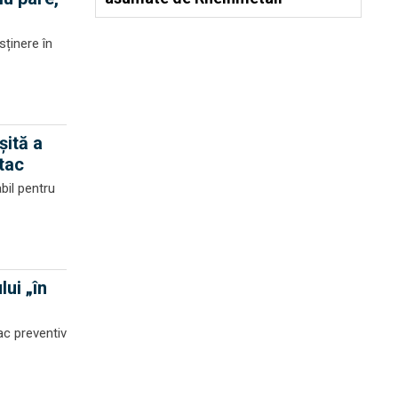
sținere în
șită a
tac
bil pentru
lui „în
ac preventiv