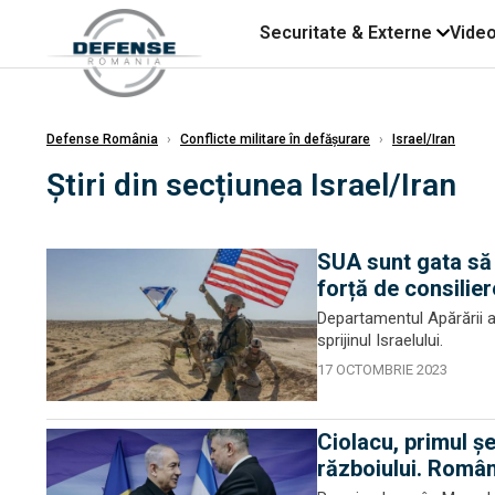
Securitate & Externe
Vide
Defense România
›
Conflicte militare în defășurare
›
Israel/Iran
Știri din secțiunea Israel/Iran
SUA sunt gata să t
forță de consilier
Departamentul Apărării a
sprijinul Israelului.
17 OCTOMBRIE 2023
Ciolacu, primul ș
războiului. Români