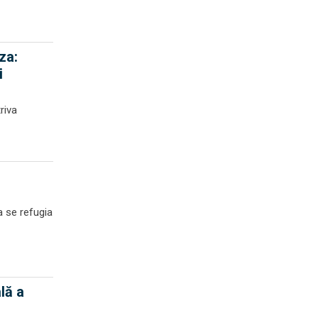
za:
i
riva
a se refugia
lă a