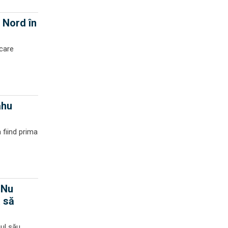
 Nord în
 care
ahu
a fiind prima
 Nu
a să
gul său