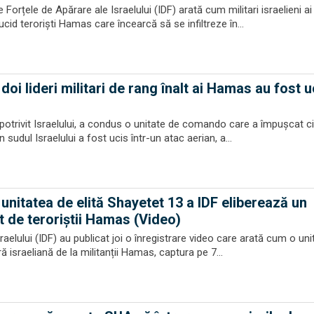
 Forțele de Apărare ale Israelului (IDF) arată cum militari israelieni ai 
ucid teroriști Hamas care încearcă să se infiltreze în...
 doi lideri militari de rang înalt ai Hamas au fost u
otrivit Israelului, a condus o unitate de comando care a împușcat civi
sudul Israelului a fost ucis într-un atac aerian, a...
unitatea de elită Shayetet 13 a IDF eliberează un
 de teroriştii Hamas (Video)
raelului (IDF) au publicat joi o înregistrare video care arată cum o unit
ă israeliană de la militanții Hamas, captura pe 7...