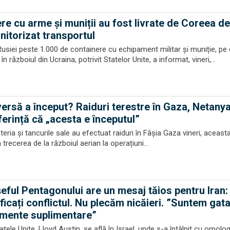
re cu arme și muniții au fost livrate de Coreea de
itorizat transportul
Rusiei peste 1.000 de containere cu echipament militar și muniție, pe
 războiul din Ucraina, potrivit Statelor Unite, a informat, vineri,...
rsă a început? Raiduri terestre în Gaza, Netany
ferință că „acesta e începutul”
teria și tancurile sale au efectuat raiduri în Fâșia Gaza vineri, aceast
a trecerea de la războiul aerian la operațiuni...
 șeful Pentagonului are un mesaj tăios pentru Iran:
ficați conflictul. Nu plecăm nicăieri. ”Suntem gat
mente suplimentare”
atele Unite, Lloyd Austin, se află în Israel, unde s-a întâlnit cu omolo