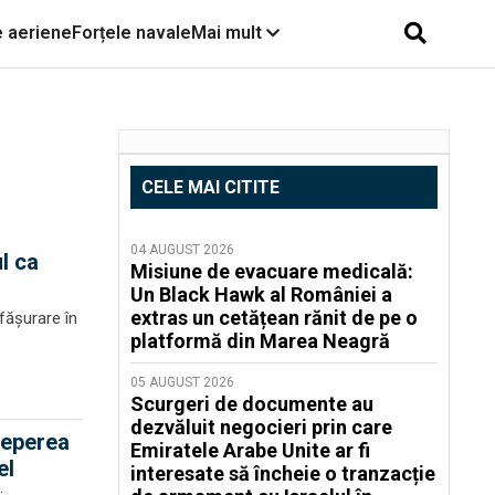
e aeriene
Forțele navale
Mai mult
CELE MAI CITITE
04 AUGUST 2026
ul ca
Misiune de evacuare medicală:
Un Black Hawk al României a
extras un cetățean rănit de pe o
fășurare în
platformă din Marea Neagră
05 AUGUST 2026
Scurgeri de documente au
dezvăluit negocieri prin care
ceperea
Emiratele Arabe Unite ar fi
el
interesate să încheie o tranzacție