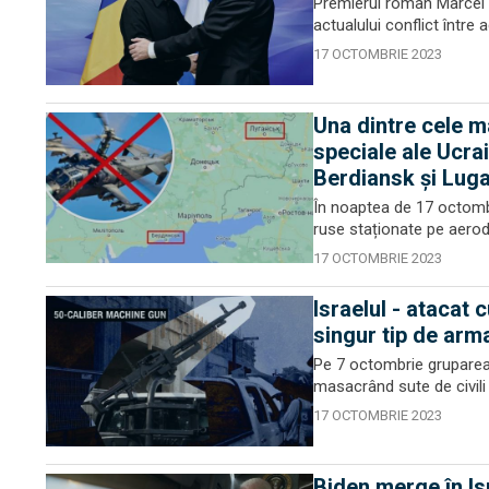
Premierul român Marcel C
actualului conflict între
17 OCTOMBRIE 2023
Una dintre cele m
speciale ale Ucra
Berdiansk și Lug
În noaptea de 17 octombr
ruse staționate pe aerodr
17 OCTOMBRIE 2023
Israelul - atacat 
singur tip de arm
Pe 7 octombrie gruparea t
masacrând sute de civili 
17 OCTOMBRIE 2023
Biden merge în Isr