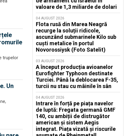
de armament cu Israelul în
irea
valoare de 1,3 miliarde de dolari
04 AUGUST 2026
Flota rusă din Marea Neagră
recurge la soluții ridicole,
rțele
ascunzând submarinele Kilo sub
dromurile
cuști metalice în portul
Novorossiysk (Foto Satelit)
e trupelor
03 AUGUST 2026
A început producția avioanelor
Eurofighter Typhoon destinate
Turciei. Până la deblocarea F-35,
te. Un
turcii nu stau cu mâinile în sân
04 AUGUST 2026
ene,
Intrare în forță pe piața navelor
de luptă: Fregata germană GMF
140, cu ambiții de distrugător
american și sistem Aegis
integrat. Piața vizată și riscurile
iu pare,
asumate de Rheinmetall