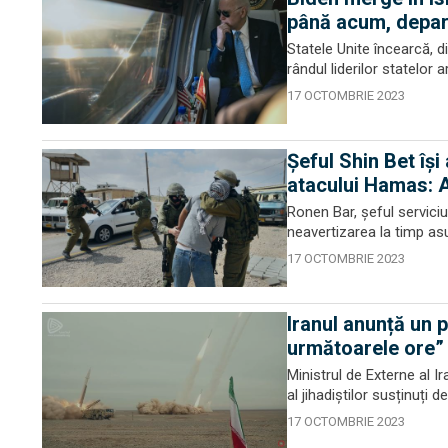
până acum, depar
Statele Unite încearcă, di
rândul liderilor statelor
17 OCTOMBRIE 2023
Șeful Shin Bet îș
atacului Hamas: A
Ronen Bar, șeful serviciu
neavertizarea la timp asup
17 OCTOMBRIE 2023
Iranul anunță un p
următoarele ore” 
Ministrul de Externe al I
al jihadiștilor susținuți d
17 OCTOMBRIE 2023