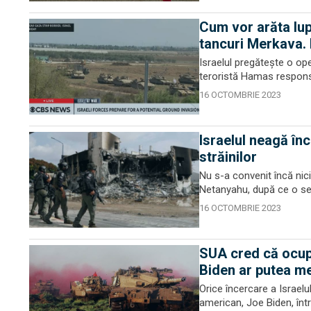
Cum vor arăta lupt
tancuri Merkava. 
Israelul pregătește o op
teroristă Hamas respons
16 OCTOMBRIE 2023
Israelul neagă înc
străinilor
Nu s-a convenit încă nici
Netanyahu, după ce o ser
16 OCTOMBRIE 2023
SUA cred că ocupa
Biden ar putea me
Orice încercare a Israelu
american, Joe Biden, într