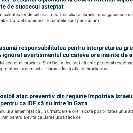
te de succesul așteptat
n calitatea lor de cel mai important aliat al Israelului, să găsească su
 arabe. Cu toate acestea, rezultatele sunt până acum...
i asumă responsabilitatea pentru interpretarea gre
 ignorat avertismentul cu câteva ore înainte de a
lui secret al Israelului, Shin Bet, a declarat că este personal responsa
ra atacului criminal al Hamas. Înalți oficiali israelieni au...
osibil atac preventiv din regiune împotriva Israelu
pentru ca IDF să nu intre în Gaza
ranului a amenințat că „în următoarele ore” există posibilitatea unui at
e Iran pentru a evita ca „Israelul să facă ce...