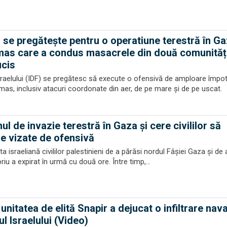
 se pregătește pentru o operatiune terestră în Ga
s care a condus masacrele din două comunităț
ucis
sraelului (IDF) se pregătesc să execute o ofensivă de amploare împot
amas, inclusiv atacuri coordonate din aer, de pe mare și de pe uscat.
ul de invazie terestră în Gaza şi cere civililor să
e vizate de ofensivă
 israeliană civililor palestinieni de a părăsi nordul Fâşiei Gaza şi de 
riu a expirat în urmă cu două ore. Între timp,...
nitatea de elită Snapir a dejucat o infiltrare nava
l Israelului (Video)