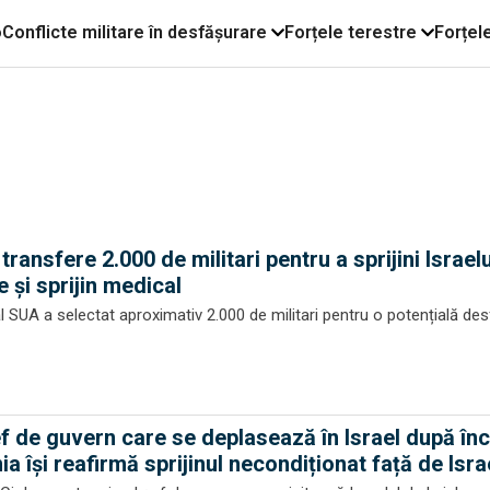
o
Conflicte militare în desfășurare
Forțele terestre
Forțel
ransfere 2.000 de militari pentru a sprijini Israel
e și sprijin medical
l SUA a selectat aproximativ 2.000 de militari pentru o potențială des
ef de guvern care se deplasează în Israel după în
a își reafirmă sprijinul necondiționat față de Isra