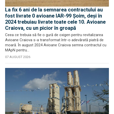
La fix 6 ani de la semnarea contractului au
fost livrate 0 avioane IAR-99 Șoim, deși în
2024 trebuiau livrate toate cele 10. Avioane
Craiova, cu un picior în groapă
Ceea ce trebuia să fie o gură de oxigen pentru revitalizarea
Avioane Craiova s-a transformat într-o adevărată piatră de
moară. În august 2024 Avioane Craiova semna contractul cu
MApN pentru...
07 AUGUST 2026