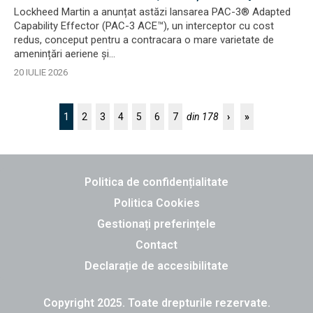
antibalistică
Lockheed Martin a anunțat astăzi lansarea PAC-3® Adapted
Capability Effector (PAC-3 ACE™), un interceptor cu cost
redus, conceput pentru a contracara o mare varietate de
amenințări aeriene și...
20 IULIE 2026
1
2
3
4
5
6
7
din 178
›
»
Politica de confidențialitate
Politica Cookies
Gestionați preferințele
Contact
Declarație de accesibilitate
Copyright 2025. Toate drepturile rezervate.