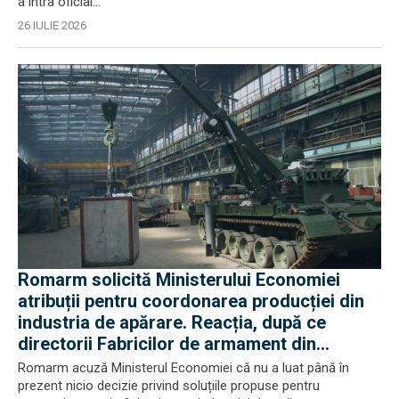
a intra oficial...
26 IULIE 2026
Romarm solicită Ministerului Economiei
atribuții pentru coordonarea producției din
industria de apărare. Reacția, după ce
directorii Fabricilor de armament din
București și Plopeni au fost reținuți de DNA
Romarm acuză Ministerul Economiei că nu a luat până în
prezent nicio decizie privind soluțiile propuse pentru