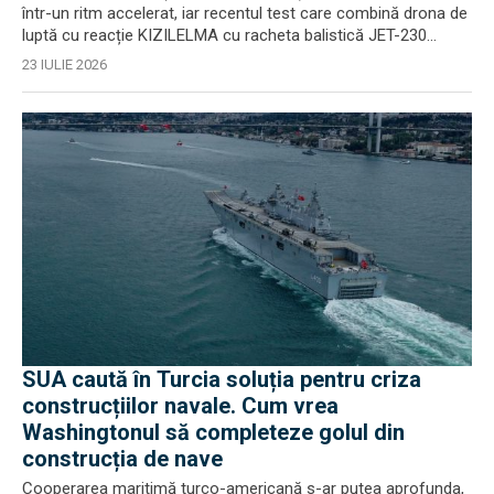
într-un ritm accelerat, iar recentul test care combină drona de
luptă cu reacție KIZILELMA cu racheta balistică JET-230...
23 IULIE 2026
SUA caută în Turcia soluția pentru criza
construcțiilor navale. Cum vrea
Washingtonul să completeze golul din
construcția de nave
Cooperarea maritimă turco-americană s-ar putea aprofunda,