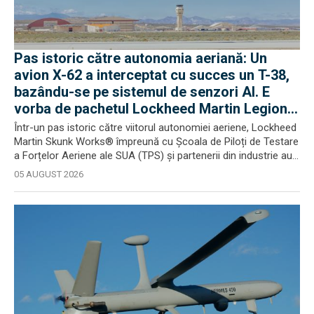
Pas istoric către autonomia aeriană: Un
avion X-62 a interceptat cu succes un T-38,
bazându-se pe sistemul de senzori AI. E
vorba de pachetul Lockheed Martin Legion
Pod
Într-un pas istoric către viitorul autonomiei aeriene, Lockheed
Martin Skunk Works® împreună cu Școala de Piloți de Testare
a Forțelor Aeriene ale SUA (TPS) și partenerii din industrie au...
05 AUGUST 2026