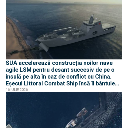
SUA accelerează construcția noilor nave
agile LSM pentru desant succesiv de pe o
insulă pe alta în caz de conflict cu China.
Eșecul Littoral Combat Ship însă îi bântuie
pe americani
16 IULIE 2026