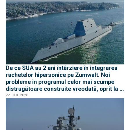
De ce SUA au 2 ani întârziere în integrarea
rachetelor hipersonice pe Zumwalt. Noi
probleme în programul celor mai scumpe
distrugătoare construite vreodată, oprit la 3
nave
22 IULIE 2026