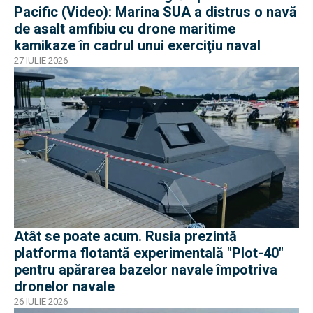
Pacific (Video): Marina SUA a distrus o navă
de asalt amfibiu cu drone maritime
kamikaze în cadrul unui exerciţiu naval
27 IULIE 2026
Atât se poate acum. Rusia prezintă
platforma flotantă experimentală "Plot-40"
pentru apărarea bazelor navale împotriva
dronelor navale
26 IULIE 2026