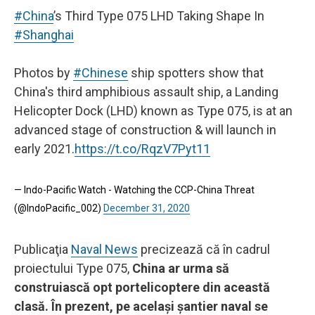
#China
’s Third Type 075 LHD Taking Shape In
#Shanghai
Photos by
#Chinese
ship spotters show that
China's third amphibious assault ship, a Landing
Helicopter Dock (LHD) known as Type 075, is at an
advanced stage of construction & will launch in
early 2021.
https://t.co/RqzV7Pyt11
— Indo-Pacific Watch - Watching the CCP-China Threat
(@IndoPacific_002)
December 31, 2020
Publicaţia
Naval News
precizează că în cadrul
proiectului Type 075,
China ar urma să
construiască opt portelicoptere din această
clasă. În prezent, pe acelaşi şantier naval se