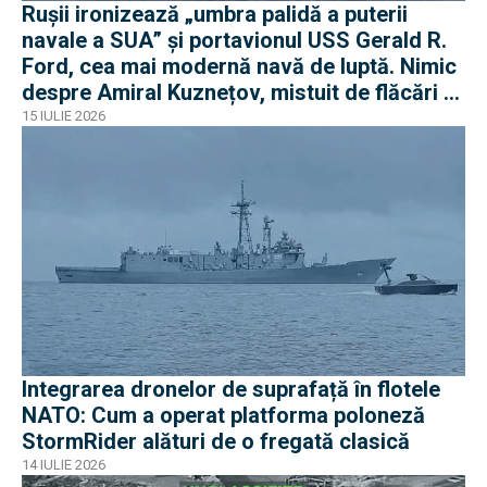
Rușii ironizează „umbra palidă a puterii
navale a SUA” și portavionul USS Gerald R.
Ford, cea mai modernă navă de luptă. Nimic
despre Amiral Kuznețov, mistuit de flăcări și
ruginit la cheu
15 IULIE 2026
Integrarea dronelor de suprafață în flotele
NATO: Cum a operat platforma poloneză
StormRider alături de o fregată clasică
14 IULIE 2026