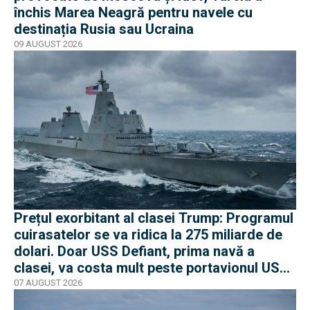
închis Marea Neagră pentru navele cu
destinația Rusia sau Ucraina
09 AUGUST 2026
Prețul exorbitant al clasei Trump: Programul
cuirasatelor se va ridica la 275 miliarde de
dolari. Doar USS Defiant, prima navă a
clasei, va costa mult peste portavionul USS
Gerald R. Ford
07 AUGUST 2026