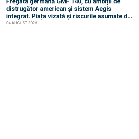
Fregata germană GMF 140, cu ambiții de
distrugător american și sistem Aegis
integrat. Piața vizată și riscurile asumate de
Rheinmetall
04 AUGUST 2026