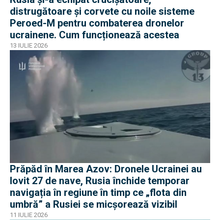
distrugătoare și corvete cu noile sisteme
Peroed-M pentru combaterea dronelor
ucrainene. Cum funcționează acestea
13 IULIE 2026
Prăpăd în Marea Azov: Dronele Ucrainei au
lovit 27 de nave, Rusia închide temporar
navigația în regiune în timp ce „flota din
umbră” a Rusiei se micșorează vizibil
11 IULIE 2026