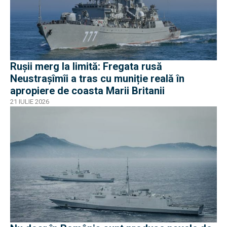
Rușii merg la limită: Fregata rusă
Neustrașîmîi a tras cu muniție reală în
apropiere de coasta Marii Britanii
21 IULIE 2026