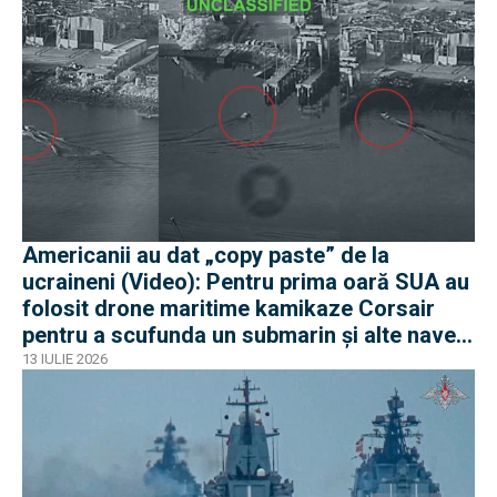
Americanii au dat „copy paste” de la
ucraineni (Video): Pentru prima oară SUA au
folosit drone maritime kamikaze Corsair
pentru a scufunda un submarin și alte nave
iraniene
13 IULIE 2026