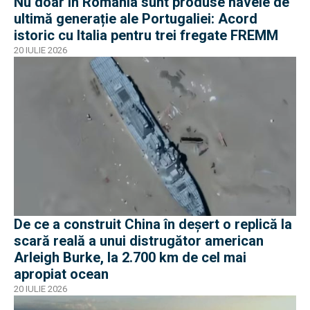
Nu doar în România sunt produse navele de
ultimă generație ale Portugaliei: Acord
istoric cu Italia pentru trei fregate FREMM
20 IULIE 2026
De ce a construit China în deșert o replică la
scară reală a unui distrugător american
Arleigh Burke, la 2.700 km de cel mai
apropiat ocean
20 IULIE 2026