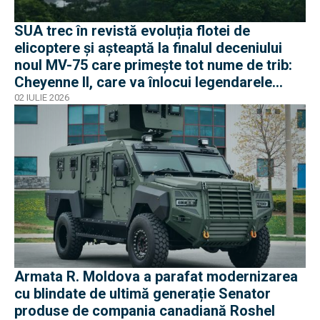
SUA trec în revistă evoluția flotei de
elicoptere și așteaptă la finalul deceniului
noul MV-75 care primește tot nume de trib:
Cheyenne II, care va înlocui legendarele
Black Hawk
02 IULIE 2026
Armata R. Moldova a parafat modernizarea
cu blindate de ultimă generație Senator
produse de compania canadiană Roshel