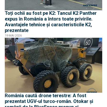
Toți ochii au fost pe K2: Tancul K2 Panther
expus în România a întors toate privirile.
Avantajele tehnice și caracteristicile K2,
prezentate
19 MAI 2026
România caută drone terestre: A fost
prezentat UGV-ul turco-român. Otokar și
românii de la BlueSpace propun și