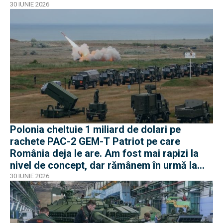
30 IUNIE 2026
Polonia cheltuie 1 miliard de dolari pe
rachete PAC-2 GEM-T Patriot pe care
România deja le are. Am fost mai rapizi la
nivel de concept, dar rămânem în urmă la
negocieri și industrie
30 IUNIE 2026