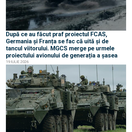
După ce au făcut praf proiectul FCAS,
Germania și Franța se fac că uită și de
tancul viitorului. MGCS merge pe urmele
proiectului avionului de generația a șasea
19 IULIE 2026