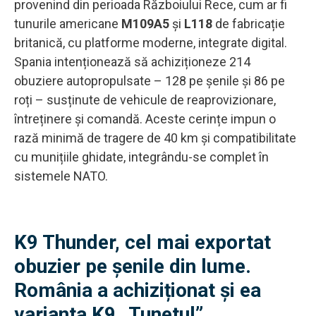
provenind din perioada Războiului Rece, cum ar fi
tunurile americane
M109A5
și
L118
de fabricație
britanică, cu platforme moderne, integrate digital.
Spania intenționează să achiziționeze 214
obuziere autopropulsate – 128 pe șenile și 86 pe
roți – susținute de vehicule de reaprovizionare,
întreținere și comandă. Aceste cerințe impun o
rază minimă de tragere de 40 km și compatibilitate
cu munițiile ghidate, integrându-se complet în
sistemele NATO.
K9 Thunder, cel mai exportat
obuzier pe șenile din lume.
România a achiziționat și ea
varianta K9 „Tunetul”