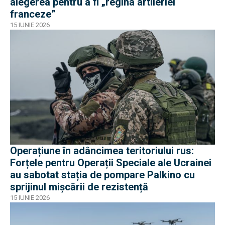
alegerea pentru a fi „regina artileriei
franceze”
15 IUNIE 2026
Operațiune în adâncimea teritoriului rus:
Forțele pentru Operații Speciale ale Ucrainei
au sabotat stația de pompare Palkino cu
sprijinul mișcării de rezistență
15 IUNIE 2026