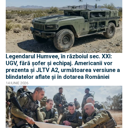
Legendarul Humvee, în războiul sec. XXI:
UGV, fără șofer și echipaj. Americanii vor
prezenta și JLTV A2, următoarea versiune a
blindatelor aflate și în dotarea României
14 IUNIE 2026