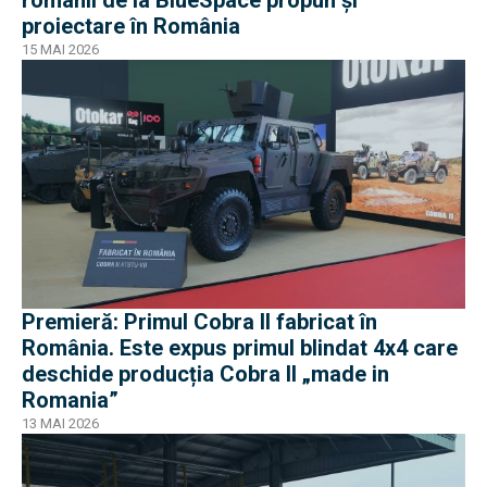
proiectare în România
15 MAI 2026
Premieră: Primul Cobra II fabricat în
România. Este expus primul blindat 4x4 care
deschide producția Cobra II „made in
Romania”
13 MAI 2026