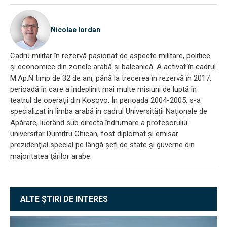
Nicolae Iordan
Cadru militar în rezervă pasionat de aspecte militare, politice
și economice din zonele arabă și balcanică. A activat în cadrul
M.Ap.N timp de 32 de ani, până la trecerea în rezervă în 2017,
perioadă în care a îndeplinit mai multe misiuni de luptă în
teatrul de operații din Kosovo. În perioada 2004-2005, s-a
specializat în limba arabă în cadrul Universității Naționale de
Apărare, lucrând sub directa îndrumare a profesorului
universitar Dumitru Chican, fost diplomat și emisar
prezidenţial special pe lângă şefi de state şi guverne din
majoritatea ţărilor arabe.
ALTE ȘTIRI DE INTERES