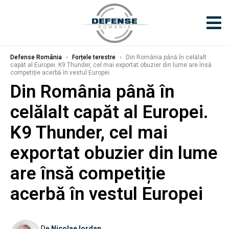
Defense România
›
Forțele terestre
›
Din România până în celălalt
capăt al Europei. K9 Thunder, cel mai exportat obuzier din lume are însă
competiție acerbă în vestul Europei
Din România până în
celălalt capăt al Europei.
K9 Thunder, cel mai
exportat obuzier din lume
are însă competiție
acerbă în vestul Europei
De
Nicolae Iordan