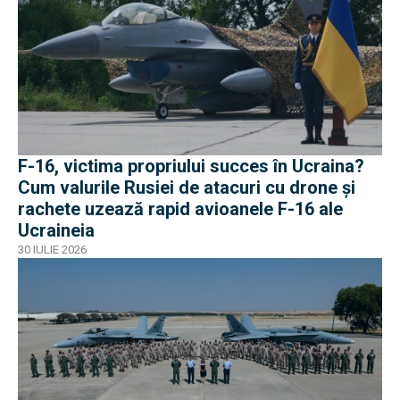
F-16, victima propriului succes în Ucraina?
Cum valurile Rusiei de atacuri cu drone și
rachete uzează rapid avioanele F-16 ale
Ucraineia
30 IULIE 2026