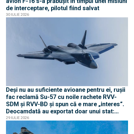
avion F-16 s-a prăbușit în timpul unei misiuni
de interceptare, pilotul fiind salvat
30 IULIE 2026
Deși nu au suficiente avioane pentru ei, rușii
fac reclamă Su-57 cu noile rachete RVV-
SDM și RVV-BD și spun că e mare „interes”.
Deocamdată au exportat doar unui stat:
Algeria
29 IULIE 2026