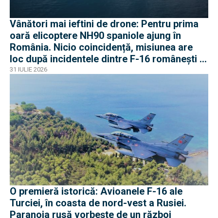
Vânători mai ieftini de drone: Pentru prima
oară elicoptere NH90 spaniole ajung în
România. Nicio coincidență, misiunea are
loc după incidentele dintre F-16 românești și
dronele ruse
31 IULIE 2026
O premieră istorică: Avioanele F-16 ale
Turciei, în coasta de nord-vest a Rusiei.
Paranoia rusă vorbește de un război