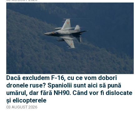
Dacă excludem F-16, cu ce vom doborî
dronele ruse? Spaniolii sunt aici să pună
umărul, dar fără NH90. Când vor fi dislocate
și elicopterele
03 AUGUST 2026