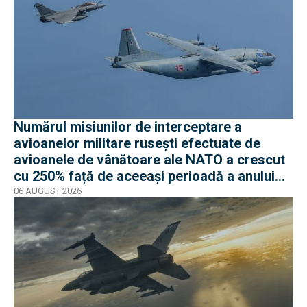
Numărul misiunilor de interceptare a
avioanelor militare rusești efectuate de
avioanele de vânătoare ale NATO a crescut
cu 250% față de aceeași perioadă a anului
trecut
06 AUGUST 2026