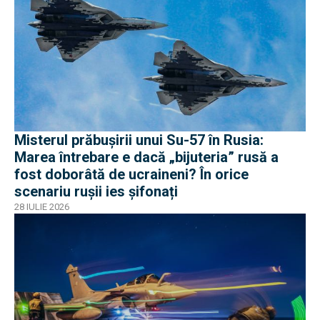
Misterul prăbușirii unui Su-57 în Rusia:
Marea întrebare e dacă „bijuteria” rusă a
fost doborâtă de ucraineni? În orice
scenariu rușii ies șifonați
28 IULIE 2026