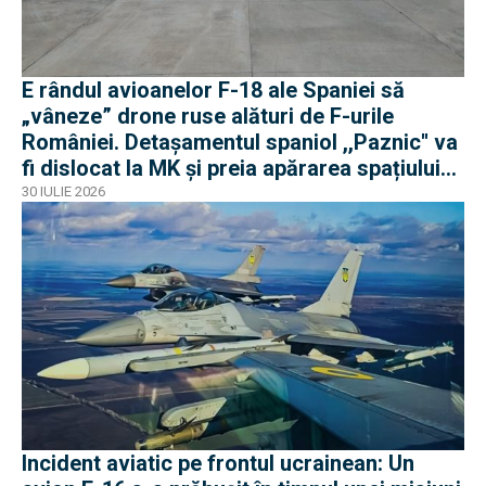
E rândul avioanelor F-18 ale Spaniei să
„vâneze” drone ruse alături de F-urile
României. Detașamentul spaniol ,,Paznic'' va
fi dislocat la MK și preia apărarea spațiului
aerian românesc
30 IULIE 2026
Incident aviatic pe frontul ucrainean: Un