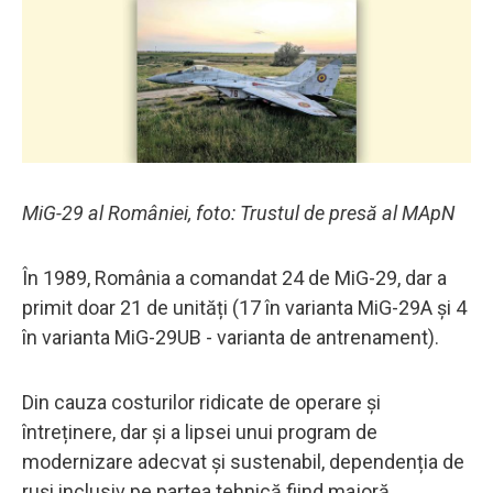
MiG-29 al României, foto: Trustul de presă al MApN
În 1989, România a comandat 24 de MiG-29, dar a
primit doar 21 de unități (17 în varianta MiG-29A și 4
în varianta MiG-29UB - varianta de antrenament).
Din cauza costurilor ridicate de operare și
întreținere, dar și a lipsei unui program de
modernizare adecvat și sustenabil, dependenția de
ruși inclusiv pe partea tehnică fiind majoră,