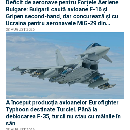
Deficit de aeronave pentru Forțele Aeriene
Bulgare: Bulgarii caută avioane F-16 și
Gripen second-hand, dar concurează și cu
Ucraina pentru aeronavele MiG-29 din
Polonia
03 AUGUST 2026
A început producția avioanelor Eurofighter
Typhoon destinate Turciei. Până la
deblocarea F-35, turcii nu stau cu mâinile în
sân
03 AUGUST 2026