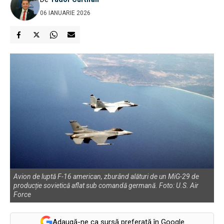
06 IANUARIE 2026
Avion de luptă F-16 american, zburând alături de un MiG-29 de
producție sovietică aflat sub comandă germană. Foto: U.S. Air
Force
Adaugă-ne ca sursă preferată în Google