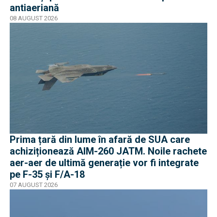
antiaeriană
08 AUGUST 2026
Prima țară din lume în afară de SUA care
achiziționează AIM-260 JATM. Noile rachete
aer-aer de ultimă generație vor fi integrate
pe F-35 și F/A-18
07 AUGUST 2026