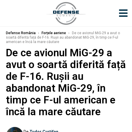
Defense România
›
Forțele aeriene
›
De ce avionul MiG-29 a avut o
soartă diferită față de F-16. Rușii au abandonat MiG-29, în timp ce F-ul
american e încă la mare căutare
De ce avionul MiG-29 a
avut o soartă diferită față
de F-16. Rușii au
abandonat MiG-29, în
timp ce F-ul american e
încă la mare căutare
De
Tudor Curtifan