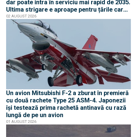
dar poate intra în serviciu mai rapid de 2035.
Ultima strigare e aproape pentru țările care
vor în program
02 AUGUST 2026
Un avion Mitsubishi F-2 a zburat în premieră
cu două rachete Type 25 ASM-4. Japonezii
își testează prima rachetă antinavă cu rază
lungă de pe un avion
01 AUGUST 2026