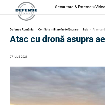
Securitate & Externe
Vide
Defense România
›
Conflicte militare în defășurare
›
Irak
›
Atac cu dr
Atac cu dronă asupra aer
07 IULIE 2021