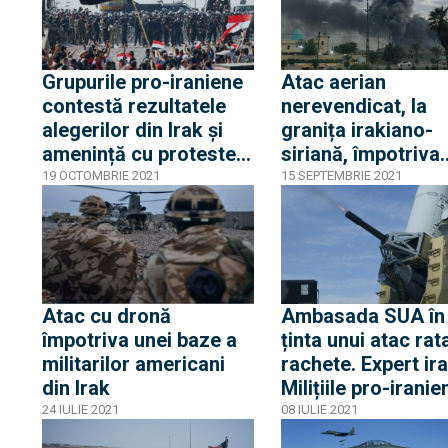
Grupurile pro-iraniene
Atac aerian
contestă rezultatele
nerevendicat, la
alegerilor din Irak și
granița irakiano-
amenință cu proteste
siriană, împotriva
de stradă
Forțelor de Mobili
19 OCTOMBRIE 2021
15 SEPTEMBRIE 2021
Populară
Atac cu dronă
Ambasada SUA în 
împotriva unei baze a
ținta unui atac rat
militarilor americani
rachete. Expert ira
din Irak
Milițiile pro-iranie
încearcă o
24 IULIE 2021
08 IULIE 2021
demonstrație de f