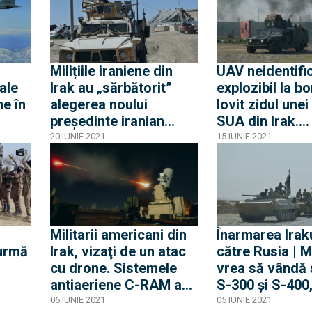
Milițiile iraniene din
UAV neidentifi
ale
Irak au „sărbătorit”
explozibil la bo
ne în
alegerea noului
lovit zidul une
președinte iranian
SUA din Irak.
lansând o rachetă
Americanii ofe
20 IUNIE 2021
15 IUNIE 2021
către o bază unde se
recompensă
află soldați SUA
Militarii americani din
Înarmarea Irak
 urmă
Irak, vizaţi de un atac
către Rusia | 
cu drone. Sistemele
vrea să vândă
antiaeriene C-RAM au
S-300 şi S-400,
ne
intrat în acţiune
avioane Su-57
06 IUNIE 2021
05 IUNIE 2021