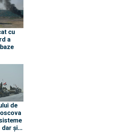
cat cu
rd a
i baze
ră
ului de
Moscova
 sisteme
 dar şi