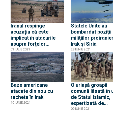
Iranul respinge
Statele Unite au
acuzaţia că este
bombardat poziții 
implicat în atacurile
miliţiilor proiranie
asupra forţelor
Irak şi Siria
americane din Siria şi
03 IULIE 2021
28 IUNIE 2021
Irak
Baze americane
O uriaşă groapă
atacate din nou cu
comună lăsată în
rachete în Irak
de Statul Islamic,
expertizată de
10 IUNIE 2021
autoritățile irakie
09 IUNIE 2021