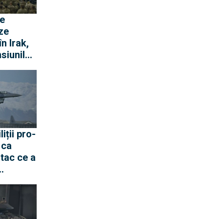
e
ze
n Irak,
nsiunilor
 mulți
răniți
iții pro-
 ca
tac ce a
rdul