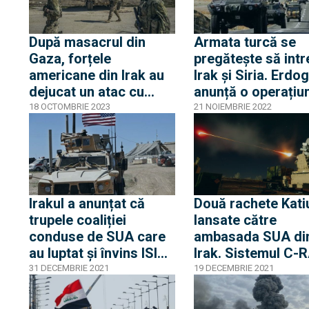
După masacrul din
Armata turcă se
Gaza, forțele
pregătește să intr
americane din Irak au
Irak și Siria. Erdo
dejucat un atac cu
anunță o operațiu
drone asupra bazei Ain
terestră împotriva
18 OCTOMBRIE 2023
21 NOIEMBRIE 2022
al-Assad
kurzilor, fără acor
Rusiei și SUA
Irakul a anunțat că
Două rachete Kati
trupele coaliției
lansate către
conduse de SUA care
ambasada SUA di
au luptat și învins ISIS
Irak. Sistemul C-
au părăsit țara
doborât una din el
31 DECEMBRIE 2021
19 DECEMBRIE 2021