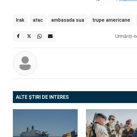
Irak
atac
ambasada sua
trupe americane
Urmăriți-n
ALTE ȘTIRI DE INTERES