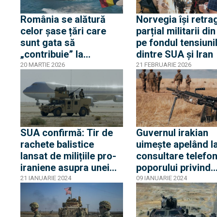
România se alătură
Norvegia își retra
celor șase țări care
parțial militarii din
sunt gata să
pe fondul tensiuni
„contribuie” la
dintre SUA și Iran
restabilirea trecerii
20 MARTIE 2026
21 FEBRUARIE 2026
prin Strâmtoarea
Ormuz, dar fără să se
implice în război
SUA confirmă: Tir de
Guvernul irakian
rachete balistice
uimește apelând l
lansat de milițiile pro-
consultare telefon
iraniene asupra unei
poporului privind
baze a Coaliției în Irak.
renunțarea la pre
21 IANUARIE 2024
09 IANUARIE 2024
Mai mulți militari au
forțelor coaliției
fost răniți
internaționale