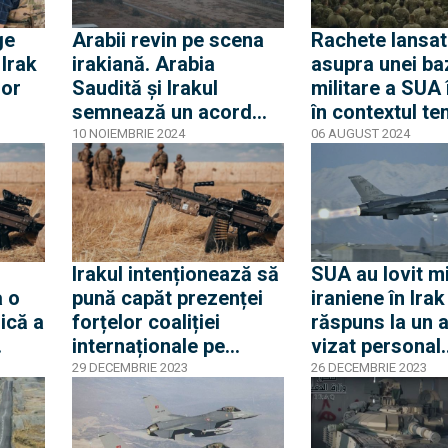
ge
Arabii revin pe scena
Rachete lansat
 Irak
irakiană. Arabia
asupra unei ba
lor
Saudită și Irakul
militare a SUA î
semnează un acord
în contextul te
militar cu puternice
din Orient. Mai
10 NOIEMBRIE 2024
06 AUGUST 2024
semnificații pozitive în
soldați au fost 
regiune
Irakul intenționează să
SUA au lovit mil
a o
pună capăt prezenței
iraniene în Irak
ică a
forțelor coaliției
răspuns la un a
internaționale pe
vizat personal
zența
teritoriul său
american în no
29 DECEMBRIE 2023
26 DECEMBRIE 2023
Irakului