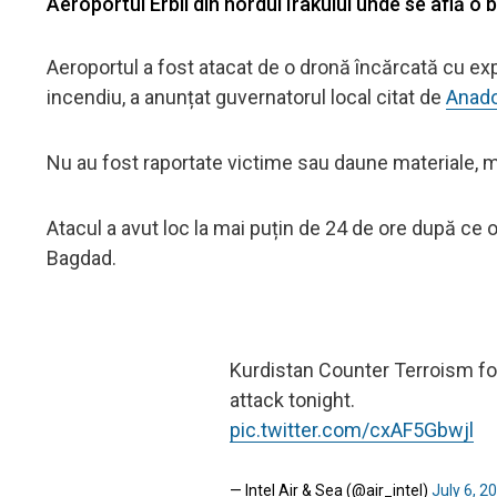
Aeroportul Erbil din nordul Irakului unde se află o
Aeroportul a fost atacat de o dronă încărcată cu exp
incendiu, a anunțat guvernatorul local citat de
Anado
Nu au fost raportate victime sau daune materiale, m
Atacul a avut loc la mai puțin de 24 de ore după ce
Bagdad.
Kurdistan Counter Terroism forc
attack tonight.
pic.twitter.com/cxAF5Gbwjl
— Intel Air & Sea (@air_intel)
July 6, 2