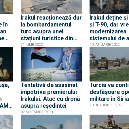
Irakul reacționează dur
Irakul deține ș
e în
la bombardamentul
și T-90, dar vr
gan
turc asupra unei
modernizarea
ne
stațiuni turistice din
sistemului de 
Kurdistanul irakian
cu armament d
21 IULIE 2022
10 IANUARIE 2022
dul
Franța și Turci
inclusiv TB2
ușa,
Tentativă de asasinat
Turcia va cont
împotriva premierului
desfășoare ope
n
Irakului. Atac cu dronă
militare în Siria
RAM a
asupra reședinței
20 OCTOMBRIE 2021
e
07 NOIEMBRIE 2021