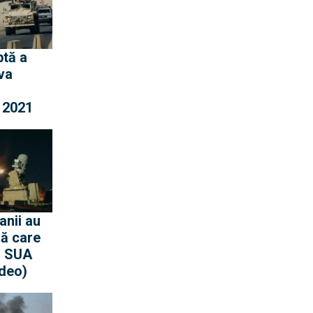
ptă a
va
i 2021
anii au
ă care
a SUA
deo)