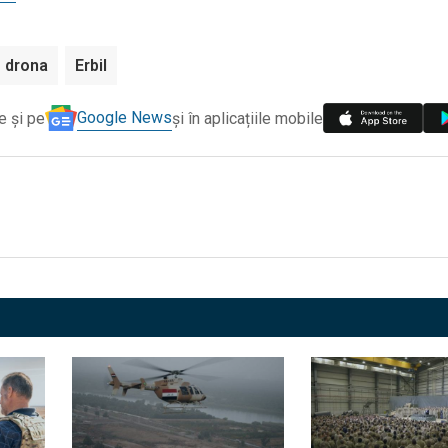
drona
Erbil
Google News
e și pe
și în aplicațiile mobile