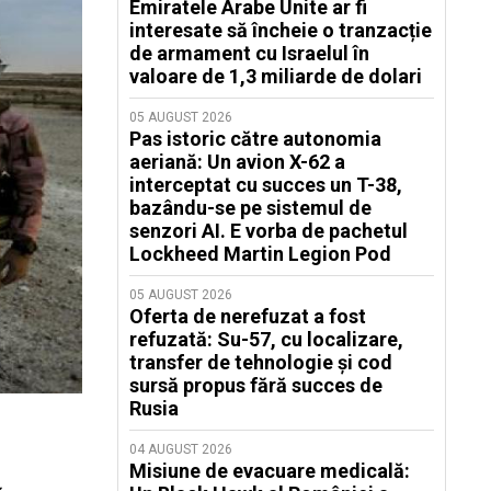
Emiratele Arabe Unite ar fi
interesate să încheie o tranzacție
de armament cu Israelul în
valoare de 1,3 miliarde de dolari
05 AUGUST 2026
Pas istoric către autonomia
aeriană: Un avion X-62 a
interceptat cu succes un T-38,
bazându-se pe sistemul de
senzori AI. E vorba de pachetul
Lockheed Martin Legion Pod
05 AUGUST 2026
Oferta de nerefuzat a fost
refuzată: Su-57, cu localizare,
transfer de tehnologie și cod
sursă propus fără succes de
Rusia
04 AUGUST 2026
Misiune de evacuare medicală: