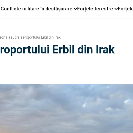
o
Conflicte militare în desfășurare
Forțele terestre
Forțel
onă asupra aeroportului Erbil din Irak
oportului Erbil din Irak