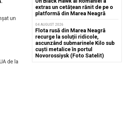
Un Black Hawk al României a
ă.
extras un cetățean rănit de pe o
platformă din Marea Neagră
nșat un
04 AUGUST 2026
Flota rusă din Marea Neagră
recurge la soluții ridicole,
ascunzând submarinele Kilo sub
cuști metalice în portul
Novorossiysk (Foto Satelit)
UA de la