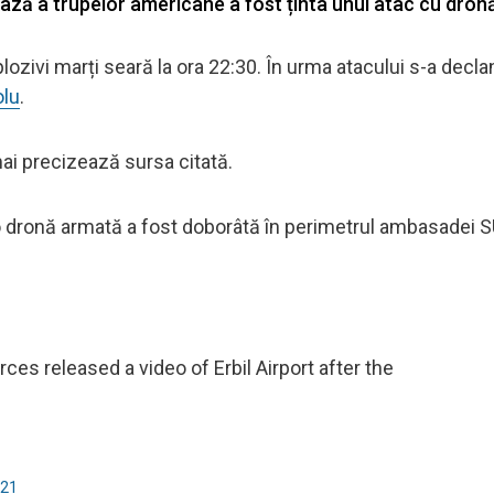
 bază a trupelor americane a fost ținta unui atac cu dron
lozivi marți seară la ora 22:30. În urma atacului s-a decla
lu
.
ai precizează sursa citată.
 o dronă armată a fost doborâtă în perimetrul ambasadei S
es released a video of Erbil Airport after the
021