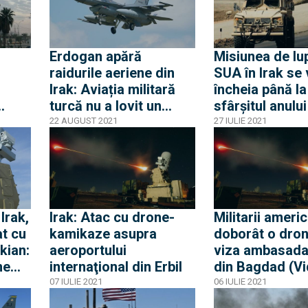
Erdogan apără
Misiunea de lu
raidurile aeriene din
SUA în Irak se 
Irak: Aviația militară
încheia până la
turcă nu a lovit un
sfârșitul anulu
zare
spital ci o bază kurdă
22 AUGUST 2021
27 IULIE 2021
Irak,
Irak: Atac cu drone-
Militarii americ
at cu
kamikaze asupra
doborât o dron
kian:
aeroportului
viza ambasad
ne
internaţional din Erbil
din Bagdad (Vi
07 IULIE 2021
06 IULIE 2021
orță