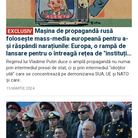
Mașina de propagandă rusă
EXCLUSIV
folosește mass-media europeană pentru a-
și răspândi narațiunile: Europa, o rampă de
lansare pentru o întreagă rețea de ''instituții
media'' pro-ruse
Regimul lui Vladimir Putin duce o amplă propagandă nu numai
prin intermediul presei de stat, ci și prin intermediul "idioților
utili" care se concentrează pe demonizarea SUA, UE și NATO
și care...
15 MARTIE 2024