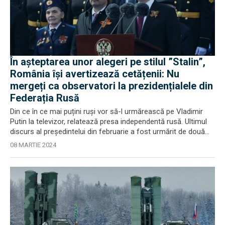
În așteptarea unor alegeri pe stilul ”Stalin”,
România își avertizează cetățenii: Nu
mergeți ca observatori la prezidențialele din
Federația Rusă
Din ce în ce mai puțini ruși vor să-l urmărească pe Vladimir
Putin la televizor, relatează presa independentă rusă. Ultimul
discurs al președintelui din februarie a fost urmărit de două...
08 MARTIE 2024