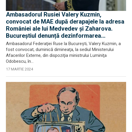
Ambasadorul Rusiei Valery Kuzmin,
convocat de MAE după derapajele la adresa
României ale lui Medvedev și Zaharova.
Bucureștiul denunță dezinformarea
propagandei ruse
Ambasadorul Federaţiei Ruse la Bucureşti, Valery Kuzmin, a
fost convocat, duminică dimineaţa, la sediul Ministerului
Afacerilor Externe, din dispoziţia ministrului Luminiţa
Odobescu, în...
17 MARTIE 2024
EXCLUSIV