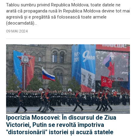
Tablou sumbru privind Republica Moldova; toate datele ne
arată că propaganda rusă în Republica Moldova devine tot mai
agresivă și e pregătită să folosească toate armele
(deocamdată)...
09 MAI 2024
Ipocrizia Moscovei: În discursul de Ziua
Victoriei, Putin se revoltă împotriva
"distorsionării" istoriei şi acuză statele