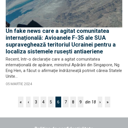
Un fake news care a agitat comunitatea
internațională: Avioanele F-35 ale SUA
supraveghează teritoriul Ucrainei pentru a
localiza sistemele rusești antiaeriene
Recent, într-o declarație care a agitat comunitatea
internațională de apărare, ministrul Apărării din Singapore, Ng
Eng Hen, a făcut o afirmație îndrăzneață potrivit căreia Statele
Unite...
05 MARTIE 2024
6
«
‹
3
4
5
7
8
9
din 18
›
»