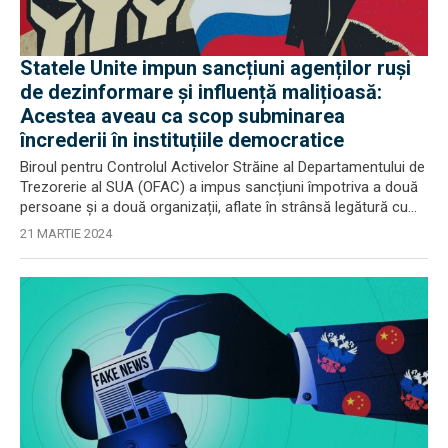
Statele Unite impun sancțiuni agenților ruși
de dezinformare și influență malițioasă:
Acestea aveau ca scop subminarea
încrederii în instituțiile democratice
Biroul pentru Controlul Activelor Străine al Departamentului de
Trezorerie al SUA (OFAC) a impus sancțiuni împotriva a două
persoane și a două organizații, aflate în strânsă legătură cu...
21 MARTIE 2024