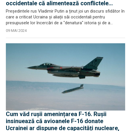
occidentale că alimentează conflictele
regionale
Președintele rus Vladimir Putin a ținut joi un discurs sfidător în
care a criticat Ucraina și aliații săi occidentali pentru
presupusele lor încercări de a "denatura" istoria și de a...
09 MAI 2024
Cum văd rușii amenințarea F-16. Rușii
insinuează că avioanele F-16 donate
Ucrainei ar dispune de capacități nucleare,