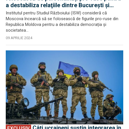
a destabiliza relaţiile dintre Bucureşti şi
Chişinău
Institutul pentru Studiul Războiului (ISW) consideră că
Moscova încearcă să se folosească de figurile pro-ruse din
Republica Moldova pentru a destabiliza democrația și
societatea...
09 APRILIE 2024
EXCLUSIV
Câți ucraineni susțin integrarea în
EXCLUSIV