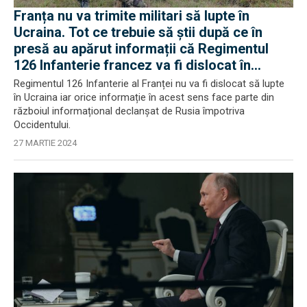
Franța nu va trimite militari să lupte în
Ucraina. Tot ce trebuie să știi după ce în
presă au apărut informații că Regimentul
126 Infanterie francez va fi dislocat în
Ucraina
Regimentul 126 Infanterie al Franței nu va fi dislocat să lupte
în Ucraina iar orice informație în acest sens face parte din
războiul informațional declanșat de Rusia împotriva
Occidentului.
27 MARTIE 2024