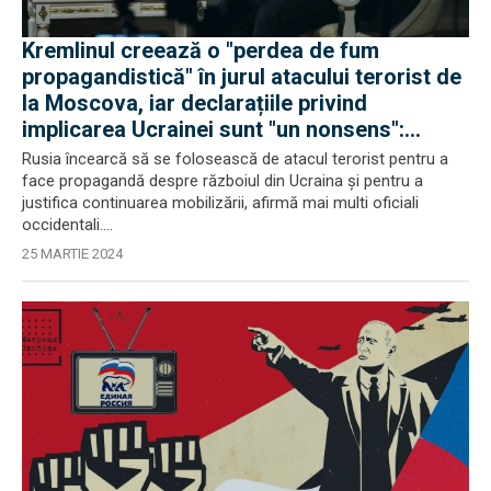
Kremlinul creează o "perdea de fum
propagandistică" în jurul atacului terorist de
la Moscova, iar declarațiile privind
implicarea Ucrainei sunt "un nonsens":
Reacții occidentale
Rusia încearcă să se folosească de atacul terorist pentru a
face propagandă despre războiul din Ucraina și pentru a
justifica continuarea mobilizării, afirmă mai multi oficiali
occidentali....
25 MARTIE 2024