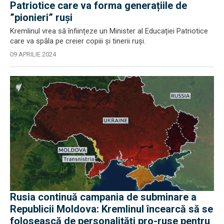
Patriotice care va forma generațiile de
”pionieri” ruși
Kremlinul vrea să înființeze un Minister al Educației Patriotice
care va spăla pe creier copiii și tinerii ruși.
09 APRILIE 2024
Rusia continuă campania de subminare a
Republicii Moldova: Kremlinul încearcă să se
folosească de personalități pro-ruse pentru