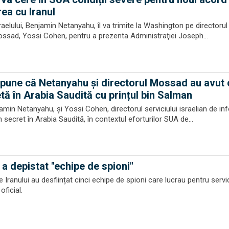
rea cu Iranul
raelului, Benjamin Netanyahu, îl va trimite la Washington pe directorul 
Mossad, Yossi Cohen, pentru a prezenta Administraţiei Joseph...
spune că Netanyahu și directorul Mossad au avut 
tă în Arabia Saudită cu prințul bin Salman
jamin Netanyahu, şi Yossi Cohen, directorul serviciului israelian de in
secret în Arabia Saudită, în contextul eforturilor SUA de...
 a depistat "echipe de spioni"
le Iranului au desființat cinci echipe de spioni care lucrau pentru servic
oficial.