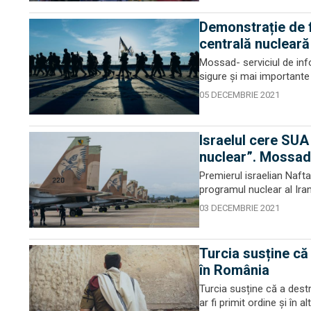
Demonstrație de f
centrală nucleară
Mossad- serviciul de infor
sigure şi mai importante 
05 DECEMBRIE 2021
Israelul cere SUA
nuclear”. Mossadu
Premierul israelian Nafta
programul nuclear al Iran
03 DECEMBRIE 2021
Turcia susține că
în România
Turcia susține că a destr
ar fi primit ordine și în 