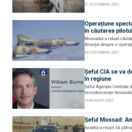
21 OCTOMBRIE 2021
Operațiune specta
în căutarea pilotu
Mossadul a reluat căutări
Anunțul despre o operați
05 OCTOMBRIE 2021
Șeful CIA se va de
în regiune
Şeful Agenţiei Centrale d
recrudescenţei tensiunilor
10 AUGUST 2021
Șeful Mossad: Am 
Israelul a reușit să pătru