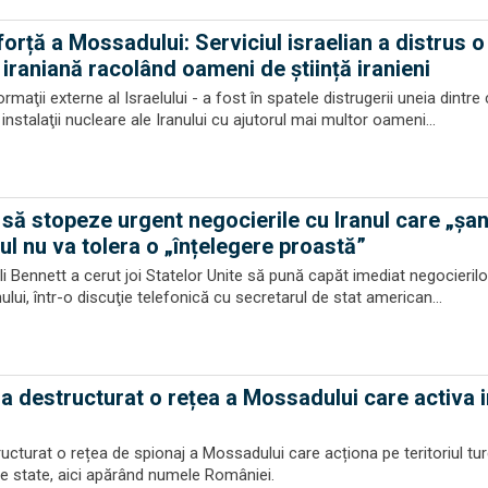
orță a Mossadului: Serviciul israelian a distrus o
 iraniană racolând oameni de știință iranieni
maţii externe al Israelului - a fost în spatele distrugerii uneia dintre
instalaţii nucleare ale Iranului cu ajutorul mai multor oameni...
 să stopeze urgent negocierile cu Iranul care „șa
l nu va tolera o „înțelegere proastă”
li Bennett a cerut joi Statelor Unite să pună capăt imediat negocierilo
ului, într-o discuţie telefonică cu secretarul de stat american...
 a destructurat o rețea a Mossadului care activa i
ucturat o rețea de spionaj a Mossadului care acționa pe teritoriul tur
alte state, aici apărând numele României.