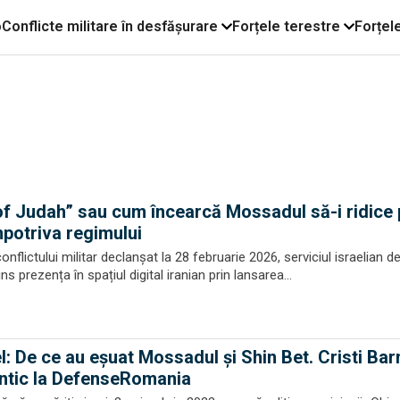
o
Conflicte militare în desfășurare
Forțele terestre
Forțel
of Judah” sau cum încearcă Mossadul să-i ridice
împotriva regimului
onflictului militar declanșat la 28 februarie 2026, serviciul israelian d
 prezența în spațiul digital iranian prin lansarea...
l: De ce au eșuat Mossadul și Shin Bet. Cristi Barn
antic la DefenseRomania