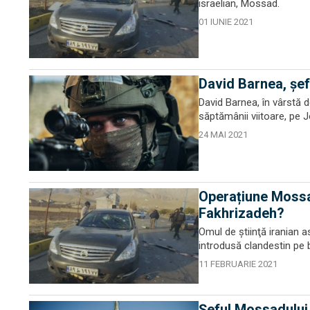
israelian, Mossad.
01 IUNIE 2021
David Barnea, șefu
David Barnea, în vârstă d
săptămânii viitoare, pe 
24 MAI 2021
Operațiune Mossa
Fakhrizadeh?
Omul de ştiinţă iranian 
introdusă clandestin pe 
11 FEBRUARIE 2021
Șeful Mossadului 