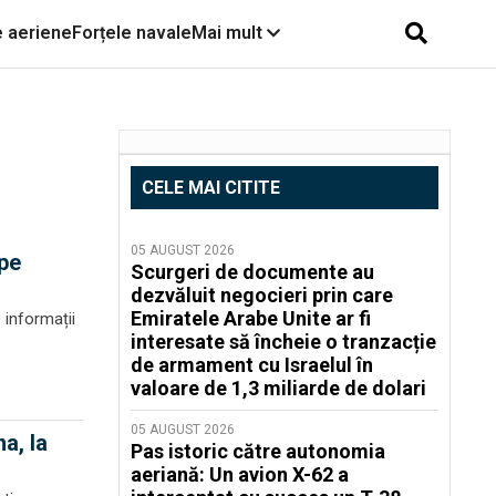
e aeriene
Forțele navale
Mai mult
CELE MAI CITITE
05 AUGUST 2026
 pe
Scurgeri de documente au
dezvăluit negocieri prin care
Emiratele Arabe Unite ar fi
e informații
interesate să încheie o tranzacție
de armament cu Israelul în
valoare de 1,3 miliarde de dolari
05 AUGUST 2026
a, la
Pas istoric către autonomia
aeriană: Un avion X-62 a