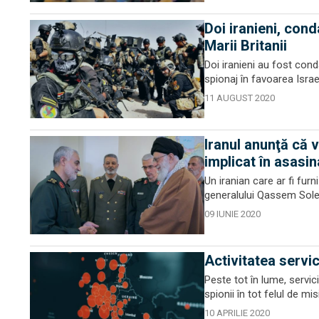
Doi iranieni, cond
Marii Britanii
Doi iranieni au fost cond
spionaj în favoarea Israel
11 AUGUST 2020
Iranul anunţă că 
implicat în asasin
Un iranian care ar fi furn
generalului Qassem Soleim
09 IUNIE 2020
Activitatea servi
Peste tot în lume, servic
spionii în tot felul de mi
10 APRILIE 2020