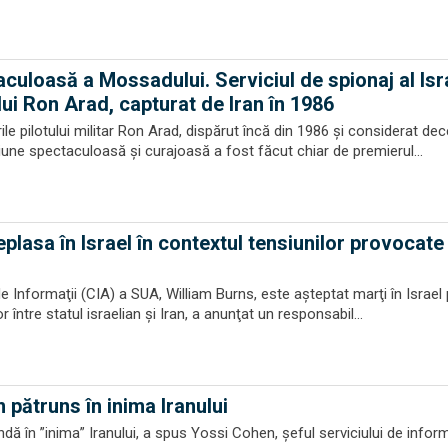
culoasă a Mossadului. Serviciul de spionaj al Isra
lui Ron Arad, capturat de Iran în 1986
le pilotului militar Ron Arad, dispărut încă din 1986 și considerat dec
une spectaculoasă și curajoasă a fost făcut chiar de premierul...
plasa în Israel în contextul tensiunilor provocate
e Informaţii (CIA) a SUA, William Burns, este aşteptat marţi în Israel
 între statul israelian şi Iran, a anunţat un responsabil...
pătruns în inima Iranului
ndă în ”inima” Iranului, a spus Yossi Cohen, șeful serviciului de inform