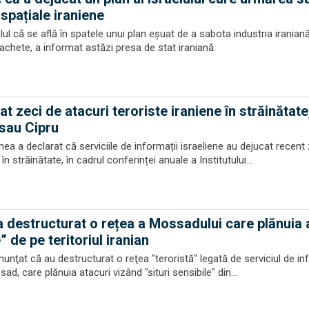
pațiale iraniene
ul că se află în spatele unui plan eșuat de a sabota industria iranian
achete, a informat astăzi presa de stat iraniană.
 zeci de atacuri teroriste iraniene în străinătate
 sau Cipru
a a declarat că serviciile de informații israeliene au dejucat recent
în străinătate, în cadrul conferinței anuale a Institutului...
 a destructurat o rețea a Mossadului care plănuia 
e” de pe teritoriul iranian
anunţat că au destructurat o reţea "teroristă" legată de serviciul de in
sad, care plănuia atacuri vizând "situri sensibile" din...