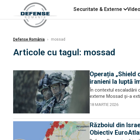
Securitate & Externe
Vide
Defense România
›
mossad
Articole cu tagul: mossad
Operația „Shield 
iranieni la luptă 
În contextul escaladării c
externe Mossad și-a extins
18 MARTIE 2026
Războiul din Israe
Obiectiv EuroAtl