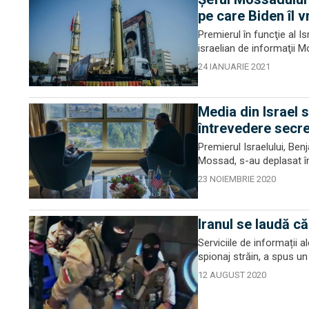
pe care Biden îl v
Premierul în funcţie al Is
israelian de informaţii 
24 IANUARIE 2021
Media din Israel 
întrevedere secre
Premierul Israelului, Ben
Mossad, s-au deplasat în 
23 NOIEMBRIE 2020
Iranul se laudă că
Serviciile de informații a
spionaj străin, a spus un 
12 AUGUST 2020