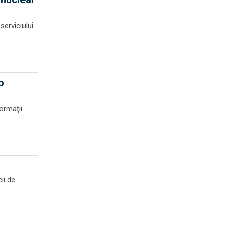
serviciului
o
formaţii
ii de