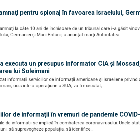
amnaţi pentru spionaj în favoarea Israelului, Germ
amnaţi la câte 10 ani de închisoare de un tribunal care i-a găsit vinov
ului, Germaniei şi Marii Britanii, a anunţat marţi Autoritatea...
va executa un presupus informator CIA şi Mossad
area lui Soleimani
izat informaţii serviciilor de informaţii americane şi israeliene privind 
ani, ucis într-o operațiune a SUA, va fi executat,...
ciilor de informaţii în vremuri de pandemie COVID
iile de informații se implică în combaterea coronavirusului. Unele state
siuni: să supravegheze populația, să identifice...