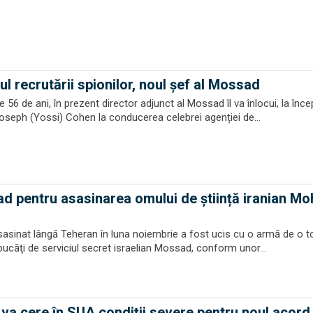
l recrutării spionilor, noul șef al Mossad
e 56 de ani, în prezent director adjunct al Mossad îl va înlocui, la înce
Joseph (Yossi) Cohen la conducerea celebrei agenției de...
d pentru asasinarea omului de știință iranian M
asasinat lângă Teheran în luna noiembrie a fost ucis cu o armă de o 
bucăţi de serviciul secret israelian Mossad, conform unor...
va cere în SUA condiții severe pentru noul acord