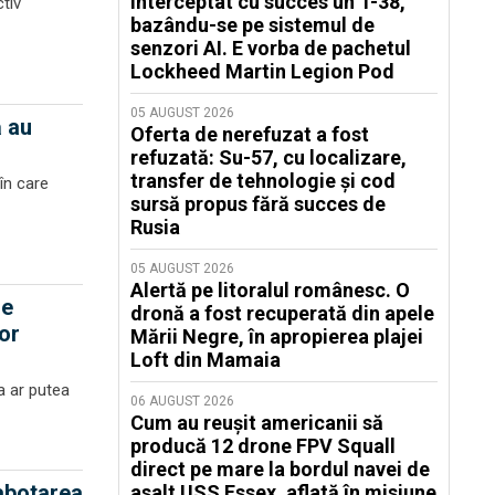
interceptat cu succes un T-38,
tiv
bazându-se pe sistemul de
senzori AI. E vorba de pachetul
Lockheed Martin Legion Pod
05 AUGUST 2026
ă au
Oferta de nerefuzat a fost
refuzată: Su-57, cu localizare,
transfer de tehnologie și cod
în care
sursă propus fără succes de
Rusia
05 AUGUST 2026
Alertă pe litoralul românesc. O
me
dronă a fost recuperată din apele
or
Mării Negre, în apropierea plajei
Loft din Mamaia
a ar putea
06 AUGUST 2026
Cum au reușit americanii să
producă 12 drone FPV Squall
direct pe mare la bordul navei de
sabotarea
asalt USS Essex, aflată în misiune