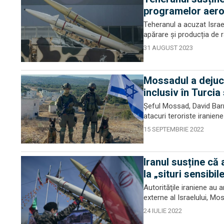
programelor aeros
Teheranul a acuzat Israel
apărare și producția de r
31 AUGUST 2023
Mossadul a dejucat
inclusiv în Turcia
Șeful Mossad, David Barne
atacuri teroriste iraniene 
15 SEPTEMBRIE 2022
Iranul susține că
la „situri sensibil
Autorităţile iraniene au 
externe al Israelului, Mos
24 IULIE 2022