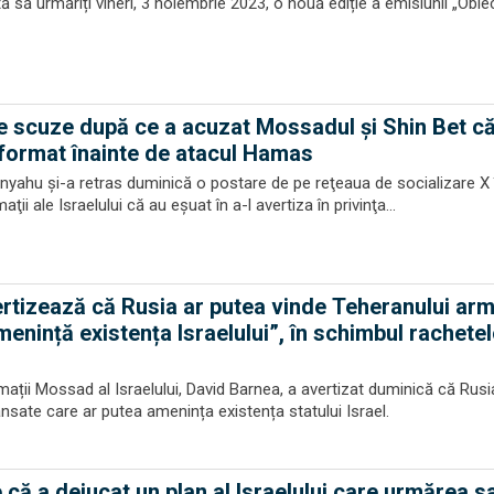
să urmăriți vineri, 3 noiembrie 2023, o nouă ediție a emisiunii „Obiec
e scuze după ce a acuzat Mossadul și Shin Bet c
informat înainte de atacul Hamas
yahu şi-a retras duminică o postare de pe reţeaua de socializare X 
ţii ale Israelului că au eşuat în a-l avertiza în privinţa...
rtizează că Rusia ar putea vinde Teheranului ar
enință existența Israelului”, în schimbul rachetel
rmații Mossad al Israelului, David Barnea, a avertizat duminică că Rusi
nsate care ar putea amenința existența statului Israel.
 că a dejucat un plan al Israelului care urmărea 