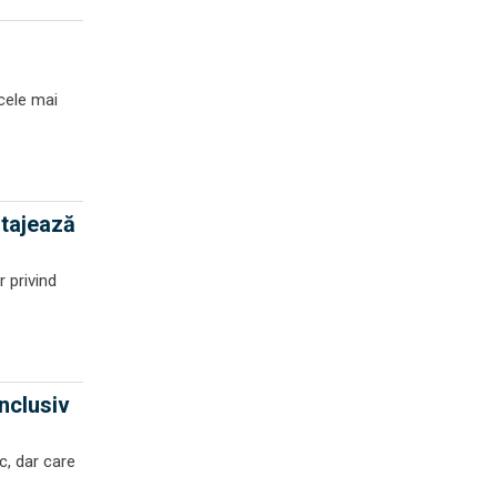
 cele mai
ntajează
r privind
nclusiv
c, dar care