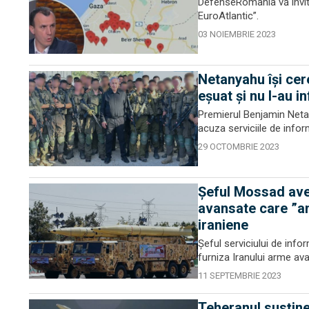
DefenseRomania vă invită 
EuroAtlantic”.
03 NOIEMBRIE 2023
Netanyahu își cer
eșuat și nu l-au 
Premierul Benjamin Netan
acuza serviciile de informa
29 OCTOMBRIE 2023
Șeful Mossad ave
avansate care ”am
iraniene
Șeful serviciului de info
furniza Iranului arme ava
11 SEPTEMBRIE 2023
Teheranul susține