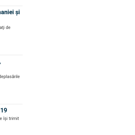
aniei şi
aţi de
,
deplasările
-19
 își trimit