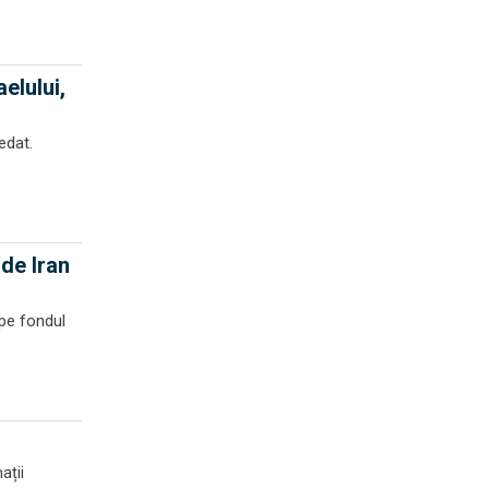
elului,
edat.
 de Iran
 pe fondul
ații