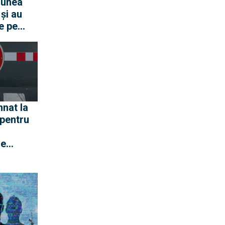
iunea
și au
e pe
 au
acă în
fost
iere Tu-
3
nat la
 pentru
se
e
ățeanul
nat