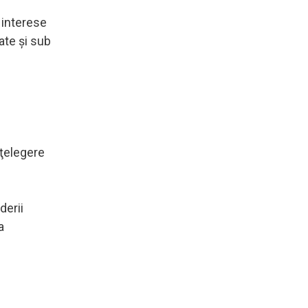
interese
tate şi sub
nţelegere
derii
a