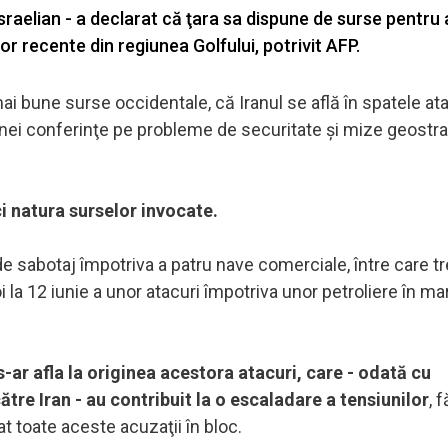
israelian - a declarat că ţara sa dispune de surse pentru 
ilor recente din regiunea Golfului, potrivit AFP.
 mai bune surse occidentale, că Iranul se află în spatele ata
unei conferinţe pe probleme de securitate şi mize geostra
ci natura surselor invocate.
e sabotaj împotriva a patru nave comerciale, între care tr
oi la 12 iunie a unor atacuri împotriva unor petroliere în ma
 s-ar afla la originea acestora atacuri, care - odată cu
tre Iran - au contribuit la o escaladare a tensiunilor
, 
t toate aceste acuzaţii în bloc.