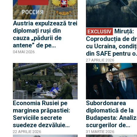
pentru operațiunile de
2025
contrainformații
Austria expulzează trei
diplomați ruși din
Miruță:
EXCLUSIV
cauza „pădurii de
Coproducția de d
antene” de pe
cu Ucraina, condiț
acoperișul ambasadei
04 MAI 2026
din SAFE pentru o
de la Viena
fabrică în România
27 APRILIE 2026
”Un proiect tentan
pentru Armata
Română”
Economia Rusiei pe
Subordonarea
marginea prăpastiei:
diplomatică de la
Serviciile secrete
Budapesta: Analiz
suedeze dezvăluie
scurgerilor de
cum falsifică ruşii
informații care
22 APRILIE 2026
31 MARTIE 2026