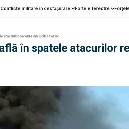
o
Conflicte militare în desfășurare
Forțele terestre
Forțel
le atacurilor recente din Golful Persic
află în spatele atacurilor r