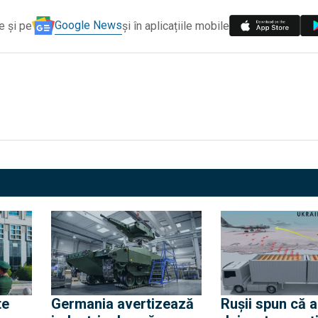
Google News
e și pe
și în aplicațiile mobile
te
Germania avertizează
Rușii spun că 