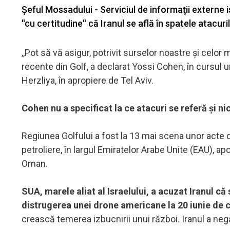
Şeful Mossadului - Serviciul de informaţii externe 
''cu certitudine'' că Iranul se află în spatele atacur
,,Pot să vă asigur, potrivit surselor noastre şi celor
recente din Golf, a declarat Yossi Cohen, în cursul 
Herzliya, în apropiere de Tel Aviv.
Cohen nu a specificat la ce atacuri se referă şi ni
Regiunea Golfului a fost la 13 mai scena unor acte d
petroliere, în largul Emiratelor Arabe Unite (EAU), ap
Oman.
SUA, marele aliat al Israelului, a acuzat Iranul că
distrugerea unei drone americane la 20 iunie de că
crească temerea izbucnirii unui război. Iranul a nega