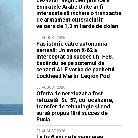
dezvăluit negocieri prin care
Emiratele Arabe Unite ar fi
interesate să încheie o tranzacție
de armament cu Israelul în
valoare de 1,3 miliarde de dolari
05 AUGUST 2026
Pas istoric către autonomia
aeriană: Un avion X-62 a
interceptat cu succes un T-38,
bazându-se pe sistemul de
senzori AI. E vorba de pachetul
Lockheed Martin Legion Pod
05 AUGUST 2026
Oferta de nerefuzat a fost
refuzată: Su-57, cu localizare,
transfer de tehnologie și cod
sursă propus fără succes de
Rusia
07 AUGUST 2026
La fix 6 ani de la semnarea