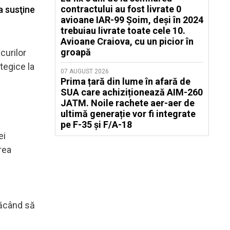
contractului au fost livrate 0
a susţine
avioane IAR-99 Șoim, deși în 2024
trebuiau livrate toate cele 10.
Avioane Craiova, cu un picior în
groapă
curilor
tegice la
07 AUGUST 2026
Prima țară din lume în afară de
SUA care achiziționează AIM-260
JATM. Noile rachete aer-aer de
ultimă generație vor fi integrate
pe F-35 și F/A-18
ei
rea
făcând să