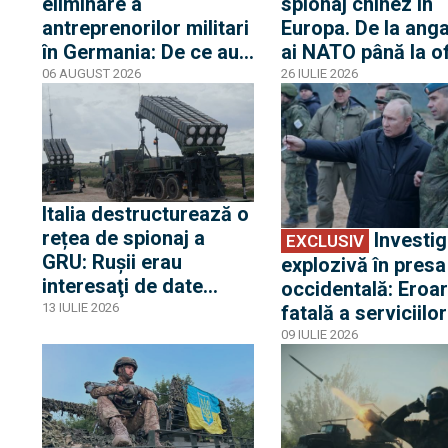
eliminare a
spionaj chinez în
antreprenorilor militari
Europa. De la anga
în Germania: De ce au
ai NATO până la of
devenit startup-urile
recrutați prin Link
06 AUGUST 2026
26 IULIE 2026
EXCLUSIV
tehnologice ținta
nu scapă nimic
prioritară a serviciilor
”dragonului tăcut”
de informații ruse
Italia destructurează o
rețea de spionaj a
Investigație
EXCLUSIV
GRU: Ruşii erau
explozivă în presa
interesaţi de date
occidentală: Eroa
clasificate despre
13 IULIE 2026
fatală a serviciilo
vulnerabilitățile
informații care a l
09 IULIE 2026
EXCLUSIV
apărării antiaeriene a
Europa nepregătit
Ucrainei
pentru războiul di
Ucraina