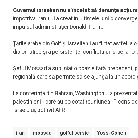
Guvernul israelian nu a încetat să denunţe acţiunil
împotriva Iranului a creat în ultimele luni o convergen
impulsul administraţiei Donald Trump.
Ţările arabe din Golf şi israelienii au flirtat astfel la
diplomatice şi a persistenţei conflictului israeliano-
Şeful Mossad a subliniat o ocazie fără precedent, poa
regională care să permite să se ajungă la un acord 
La conferinţa din Bahrain, Washingtonul a prezentat un
palestinieni - care au boicotat reuniunea - îl consid
Israelului, potrivit AFP.
iran
mossad
golful persic
Yossi Cohen