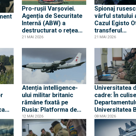
Pro-rușii Varșoviei.
Spionaj rusesc
Agenția de Securitate
vârful statului 
Internă (ABW) a
Cazul Egisto Ot
destructurat o rețea
transferul
care acționa la
echipamentelo
21 MAI 2026
21 MAI 2026
ordinele Moscovei
criptografice 
c
către rețeaua
Marsalek
Atenția intelligence-
Universitatea 
or
ului militar britanic
cadre: În culise
rămâne fixată pe
Departamentulu
ca
Rusia: Platforma de
Universitatea
zilor
spionaj aerian RC-
fabrica de hack
12 MAI 2026
08 MAI 2026
elor
135W Rivet Joint
sabotori a spio
e din
monitorizează exclava
militar rus