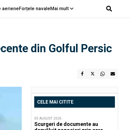
e aeriene
Forțele navale
Mai mult
ecente din Golful Persic
CELE MAI CITITE
05 AUGUST 2026
Scurgeri de documente au