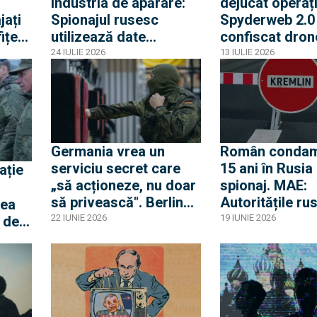
industria de apărare:
dejucat operaț
jați
Spionajul rusesc
Spyderweb 2.0 
ițeri
utilizează date
confiscat dron
edIn,
comerciale de
care ucrainenii
24 IULIE 2026
13 IULIE 2026
localizare pentru a
reușit să le tre
urmări angajații
Rusia. În prima
sectorului militar
operațiune au 
lovite bombard
95 sau Tu-22M
Germania vrea un
Român condam
serviciu secret care
15 ani în Rusia
„să acționeze, nu doar
spionaj. MAE:
să privească". Berlinul
Autoritățile ru
rea
face cea mai mare
blochează oric
22 IUNIE 2026
19 IUNIE 2026
r de
reformă din istoria
contact cu cet
ăsat
serviciului
român condam
ă
n