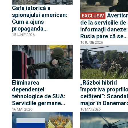
Gafa istorică a
spionajului american:
Avertisment
EXCLUSIV
Cum a ajuns
de la serviciile de
propaganda
informaţii daneze:
Kremlinului în
15 IUNIE 2026
Rusia pare că se
rapoartele oficiale ale
pregătește un ata
10 IUNIE 2026
SUA despre Ucraina
asupra Europei în
următorii trei ani
Eliminarea
„Război hibrid
dependenței
împotriva propriil
tehnologice de SUA:
cetățeni”: Scandal
Serviciile germane
major în Danemar
preferă soluția
privind lipsa dove
16 MAI 2026
16 MAI 2026
EXCLUSIV
franceză ArgonOS în
în cazul presupus
detrimentul Palantir
incursiuni cu dron