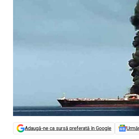
Adaugă-ne ca sursă preferată în Google
Urmă