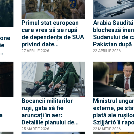
Kaliningrad
Primul stat european
Arabia Saudită
care vrea să se rupă
blochează îna
de dependența de SUA
Sudanului de c
rone
privind date
Pakistan după c
ie
clasificate: Proiect
retrage susțin
27 APRILIE 2026
22 APRILIE 2026
strategic pentru
financiară
.
propriul cloud militar,
t
într-un domeniu
dominat de americani
Bocancii militarilor
Ministrul unga
ruși, gata să fie
externe, pe sta
a
aruncați în aer:
plată ale rușil
Detaliile planului de
Szijjártó îi rap
sabotaj ucrainean
direct lui Lavr
25 MARTIE 2026
22 MARTIE 2026