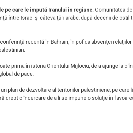
e pe care le impută Iranului în regiune.
Comunitatea de 
ţă între Israel şi câteva ţări arabe, după decenii de ostili
 o conferinţă recentă în Bahrain, în pofida absenţei relaţiilor
palestinian.
te prima în istoria Orientului Mijlociu, de a ajunge la o î
global de pace.
 plan de dezvoltare al teritoriilor palestiniene, pe care li
eră drept o încercare de a li se impune o soluţie în favoare