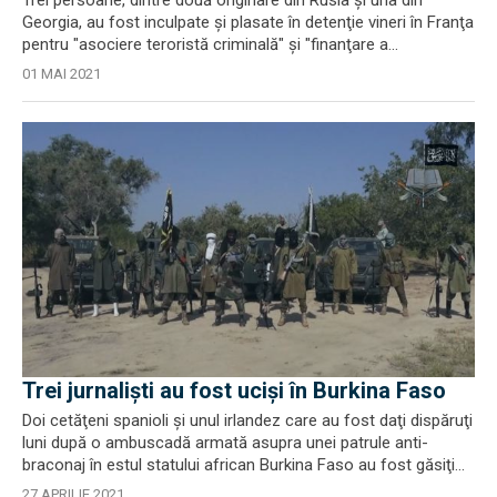
Trei persoane, dintre două originare din Rusia şi una din
Georgia, au fost inculpate şi plasate în detenţie vineri în Franţa
pentru "asociere teroristă criminală" şi "finanţare a...
01 MAI 2021
Trei jurnaliști au fost uciși în Burkina Faso
Doi cetăţeni spanioli şi unul irlandez care au fost daţi dispăruţi
luni după o ambuscadă armată asupra unei patrule anti-
braconaj în estul statului african Burkina Faso au fost găsiţi...
27 APRILIE 2021