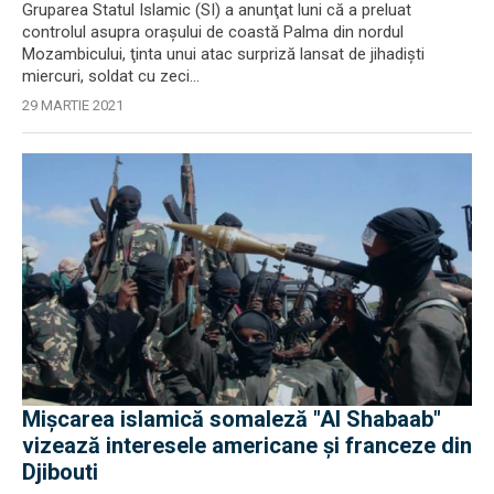
Gruparea Statul Islamic (SI) a anunţat luni că a preluat
controlul asupra oraşului de coastă Palma din nordul
Mozambicului, ţinta unui atac surpriză lansat de jihadişti
miercuri, soldat cu zeci...
29 MARTIE 2021
Mișcarea islamică somaleză "Al Shabaab"
vizează interesele americane și franceze din
Djibouti