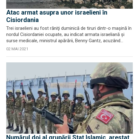
Atac armat asupra unor israelieni în
Cisiordania
Trei israelieni au fost răniţi duminică de tiruri dintr-o maşină în
nordul Cisiordaniei ocupate, au indicat armata israeliană şi
surse medicale, ministrul apărării, Benny Gantz, acuzând...
02 MAI 2021
Numărul doi al grupării Stat Islamic, arestat