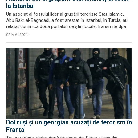
la Istanbul
Un asociat al fostului lider al grupării teroriste Stat Islamic,
Abu Bakr al-Baghdadi, a fost arestat în Istanbul, în Turcia, au
relatat duminică două portaluri de ştiri locale, transmite dpa.
02 MAI 2021
Doi ruși și un georgian acuzați de terorism în
Franța