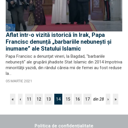
Aflat într-o vizită istorică în Irak, Papa
Francisc denunță „barbariile nebunești și
inumane” ale Statului Islamic
Papa Francisc a denunţat vineri, la Bagdad, "barbariile
nebuneşti" ale grupării jihadiste Stat Islamic din 2014 împotriva
minorităţii yazidi, din rândul căreia mii de femei au fost reduse
la...
05 MARTIE 2021
14
«
‹
11
12
13
15
16
17
din 28
›
»
Politica de confidențialitate