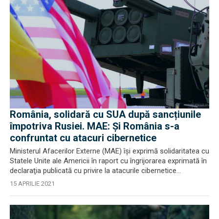
România, solidară cu SUA după sancțiunile
împotriva Rusiei. MAE: Și România s-a
confruntat cu atacuri cibernetice
Ministerul Afacerilor Externe (MAE) îşi exprimă solidaritatea cu
Statele Unite ale Americii în raport cu îngrijorarea exprimată în
declaraţia publicată cu privire la atacurile cibernetice...
15 APRILIE 2021