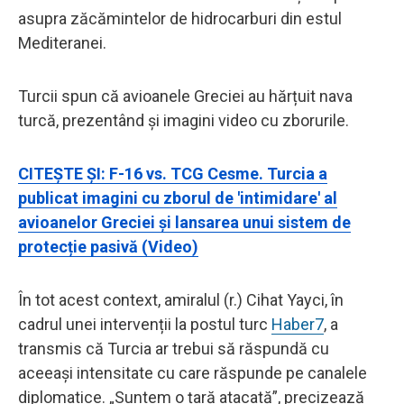
asupra zăcămintelor de hidrocarburi din estul
Mediteranei.
Turcii spun că avioanele Greciei au hărțuit nava
turcă, prezentând și imagini video cu zborurile.
CITEȘTE ȘI: F-16 vs. TCG Cesme. Turcia a
publicat imagini cu zborul de 'intimidare' al
avioanelor Greciei și lansarea unui sistem de
protecție pasivă (Video)
În tot acest context, amiralul (r.) Cihat Yayci, în
cadrul unei intervenții la postul turc
Haber7
, a
transmis că Turcia ar trebui să răspundă cu
aceeași intensitate cu care răspunde pe canalele
diplomatice. „Suntem o țară atacată”, precizează