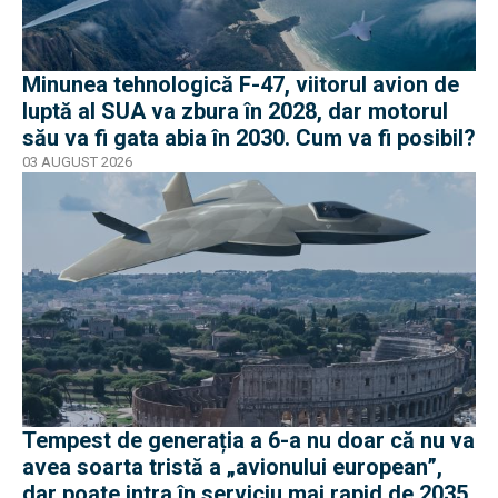
Minunea tehnologică F-47, viitorul avion de
luptă al SUA va zbura în 2028, dar motorul
său va fi gata abia în 2030. Cum va fi posibil?
03 AUGUST 2026
Tempest de generația a 6-a nu doar că nu va
avea soarta tristă a „avionului european”,
dar poate intra în serviciu mai rapid de 2035.