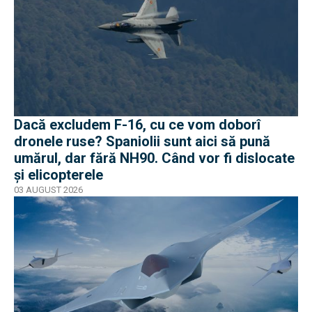
Dacă excludem F-16, cu ce vom doborî
dronele ruse? Spaniolii sunt aici să pună
umărul, dar fără NH90. Când vor fi dislocate
și elicopterele
03 AUGUST 2026