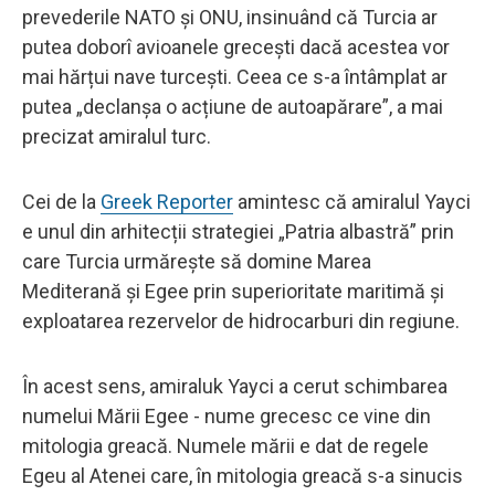
prevederile NATO și ONU, insinuând că Turcia ar
putea doborî avioanele grecești dacă acestea vor
mai hărțui nave turcești. Ceea ce s-a întâmplat ar
putea „declanșa o acțiune de autoapărare”, a mai
precizat amiralul turc.
Cei de la
Greek Reporter
amintesc că amiralul Yayci
e unul din arhitecții strategiei „Patria albastră” prin
care Turcia urmărește să domine Marea
Mediterană și Egee prin superioritate maritimă și
exploatarea rezervelor de hidrocarburi din regiune.
În acest sens, amiraluk Yayci a cerut schimbarea
numelui Mării Egee - nume grecesc ce vine din
mitologia greacă. Numele mării e dat de regele
Egeu al Atenei care, în mitologia greacă s-a sinucis