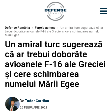
Defense România
›
Forțele aeriene
›
Un amiral turc sugerează că ar
trebui doborâte avioanele F-16 ale Greciei și cere schimbarea numelui
Mării Egee
Un amiral turc sugerează
că ar trebui doborâte
avioanele F-16 ale Greciei
și cere schimbarea
numelui Mării Egee
De
Tudor Curtifan
26 FEBRUARIE 2021