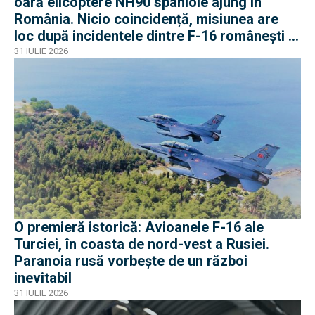
oară elicoptere NH90 spaniole ajung în
România. Nicio coincidență, misiunea are
loc după incidentele dintre F-16 românești și
dronele ruse
31 IULIE 2026
O premieră istorică: Avioanele F-16 ale
Turciei, în coasta de nord-vest a Rusiei.
Paranoia rusă vorbește de un război
inevitabil
31 IULIE 2026