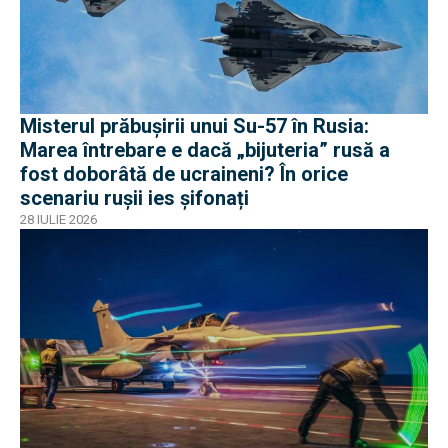
Misterul prăbușirii unui Su-57 în Rusia:
Marea întrebare e dacă „bijuteria” rusă a
fost doborâtă de ucraineni? În orice
scenariu rușii ies șifonați
28 IULIE 2026