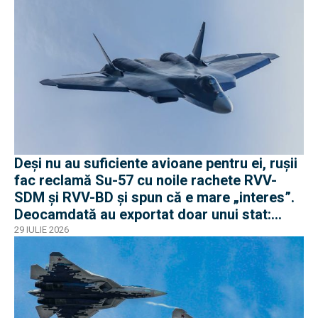
Deși nu au suficiente avioane pentru ei, rușii
fac reclamă Su-57 cu noile rachete RVV-
SDM și RVV-BD și spun că e mare „interes”.
Deocamdată au exportat doar unui stat:
Algeria
29 IULIE 2026