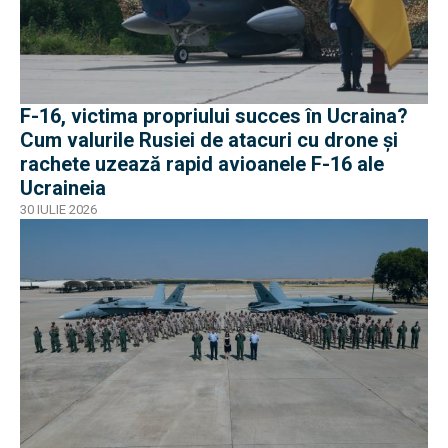
F-16, victima propriului succes în Ucraina?
Cum valurile Rusiei de atacuri cu drone și
rachete uzează rapid avioanele F-16 ale
Ucraineia
30 IULIE 2026