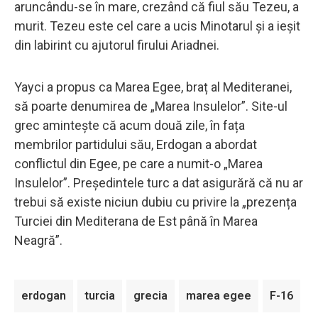
aruncându-se în mare, crezând că fiul său Tezeu, a
murit. Tezeu este cel care a ucis Minotarul și a ieșit
din labirint cu ajutorul firului Ariadnei.
Yayci a propus ca Marea Egee, braț al Mediteranei,
să poarte denumirea de „Marea Insulelor”. Site-ul
grec amintește că acum două zile, în fața
membrilor partidului său, Erdogan a abordat
conflictul din Egee, pe care a numit-o „Marea
Insulelor”. Președintele turc a dat asigurără că nu ar
trebui să existe niciun dubiu cu privire la „prezența
Turciei din Mediterana de Est până în Marea
Neagră”.
erdogan
turcia
grecia
marea egee
F-16