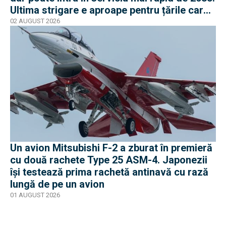
Ultima strigare e aproape pentru țările care
vor în program
02 AUGUST 2026
Un avion Mitsubishi F-2 a zburat în premieră
cu două rachete Type 25 ASM-4. Japonezii
își testează prima rachetă antinavă cu rază
lungă de pe un avion
01 AUGUST 2026