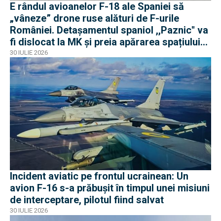
E rândul avioanelor F-18 ale Spaniei să
„vâneze” drone ruse alături de F-urile
României. Detașamentul spaniol ,,Paznic'' va
fi dislocat la MK și preia apărarea spațiului
aerian românesc
30 IULIE 2026
Incident aviatic pe frontul ucrainean: Un
avion F-16 s-a prăbușit în timpul unei misiuni
de interceptare, pilotul fiind salvat
30 IULIE 2026