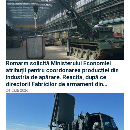
Romarm solicită Ministerului Economiei
atribuții pentru coordonarea producției din
industria de apărare. Reacția, după ce
directorii Fabricilor de armament din
București și Plopeni au fost reținuți de DNA
24 IULIE 2026