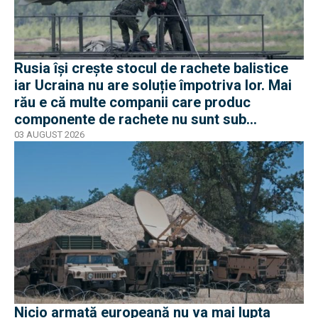
Rusia își crește stocul de rachete balistice
iar Ucraina nu are soluție împotriva lor. Mai
rău e că multe companii care produc
componente de rachete nu sunt sub
sancțiuni în Occident
03 AUGUST 2026
Nicio armată europeană nu va mai lupta