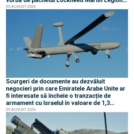
Pod
05 AUGUST 2026
Scurgeri de documente au dezvăluit
negocieri prin care Emiratele Arabe Unite ar
fi interesate să încheie o tranzacție de
armament cu Israelul în valoare de 1,3
miliarde de dolari
05 AUGUST 2026