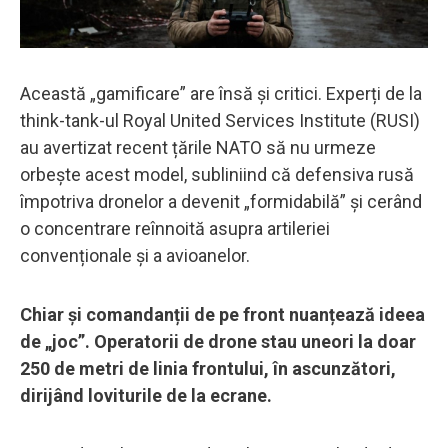
Această „gamificare” are însă și critici. Experți de la
think-tank-ul Royal United Services Institute (RUSI)
au avertizat recent țările NATO să nu urmeze
orbește acest model, subliniind că defensiva rusă
împotriva dronelor a devenit „formidabilă” și cerând
o concentrare reînnoită asupra artileriei
convenționale și a avioanelor.
Chiar și comandanții de pe front nuanțează ideea
de „joc”. Operatorii de drone stau uneori la doar
250 de metri de linia frontului, în ascunzători,
dirijând loviturile de la ecrane.