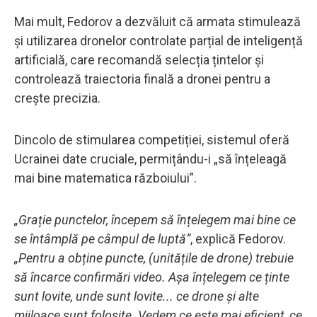
Mai mult, Fedorov a dezvăluit că armata stimulează
și utilizarea dronelor controlate parțial de inteligență
artificială, care recomandă selecția țintelor și
controlează traiectoria finală a dronei pentru a
crește precizia.
Dincolo de stimularea competiției, sistemul oferă
Ucrainei date cruciale, permițându-i „să înțeleagă
mai bine matematica războiului”.
„Grație punctelor, începem să înțelegem mai bine ce
se întâmplă pe câmpul de luptă”
, explică Fedorov.
„Pentru a obține puncte, (unitățile de drone) trebuie
să încarce confirmări video. Așa înțelegem ce ținte
sunt lovite, unde sunt lovite... ce drone și alte
mijloace sunt folosite. Vedem ce este mai eficient, ce