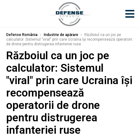
Defense România
›
Industrie de apărare
›
Războiul ca un joc pe
calculator: Sistemul "viral" prin care Ucraina își recompensează operatorii
de drone pentru distrugerea infanteriei ruse
Războiul ca un joc pe
calculator: Sistemul
"viral" prin care Ucraina își
recompensează
operatorii de drone
pentru distrugerea
infanteriei ruse