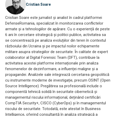
Cristian Soare
Cristian Soare este jurnalist și analist în cadrul platformei
DefenseRomania, specializat în monitorizarea conflictelor
armate și a tehnologiilor de apărare. Cu o experiență de peste
6 ani în cercetare strategică și politici publice, activitatea sa
se concentrează pe analiza evoluțiilor din teren în contextul
războiului din Ucraina și pe impactul noilor echipamente
militare asupra strategiilor de securitate. În calitate de expert
colaborator al Digital Forensic Team (DFT), contribuie la
activitatea acestei platforme internaționale prin analiza
fenomenelor de dezinformare, a influenței maligne și a
propagandei. Analizele sale integrează cercetarea geopolitică
cu instrumente moderne de investigație, precum OSINT (Open
Source Intelligence). Pregătirea sa profesională include o
componentă tehnică solidă în securitate cibernetică și
managementul riscului informațional, deținând certificări
CompTIA Security+, CISCO (CyberOps) și în managementul
riscului de securitate. Totodată, este atestat în Business
Intelligence, oferind consultanță în analiza strategică a