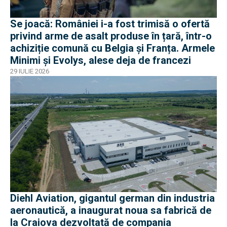
Se joacă: României i-a fost trimisă o ofertă
privind arme de asalt produse în țară, într-o
achiziție comună cu Belgia și Franța. Armele
Minimi și Evolys, alese deja de francezi
29 IULIE 2026
Diehl Aviation, gigantul german din industria
aeronautică, a inaugurat noua sa fabrică de
la Craiova dezvoltată de compania