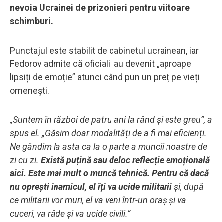
nevoia Ucrainei de prizonieri pentru viitoare
schimburi.
Punctajul este stabilit de cabinetul ucrainean, iar
Fedorov admite că oficialii au devenit „aproape
lipsiți de emoție” atunci când pun un preț pe vieți
omenești.
„Suntem în război de patru ani la rând și este greu”, a
spus el. „Găsim doar modalități de a fi mai eficienți.
Ne gândim la asta ca la o parte a muncii noastre de
zi cu zi.
Există puțină sau deloc reflecție emoțională
aici. Este mai mult o muncă tehnică. Pentru că dacă
nu oprești inamicul, el îți va ucide militarii
și, după
ce militarii vor muri, el va veni într-un oraș și va
cuceri, va râde și va ucide civili.”