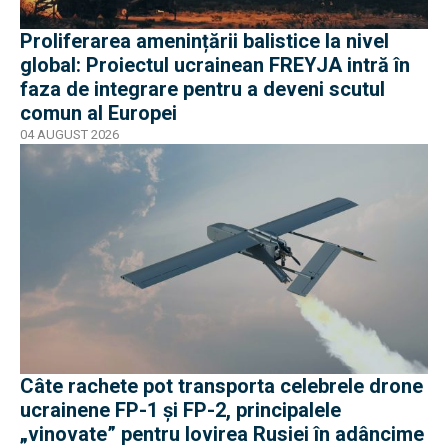
Proliferarea amenințării balistice la nivel
global: Proiectul ucrainean FREYJA intră în
faza de integrare pentru a deveni scutul
comun al Europei
04 AUGUST 2026
Câte rachete pot transporta celebrele drone
ucrainene FP-1 și FP-2, principalele
„vinovate” pentru lovirea Rusiei în adâncime