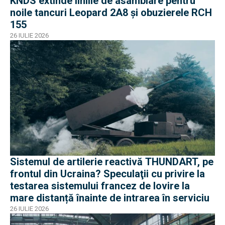
KNDS extinde liniile de asamblare pentru
noile tancuri Leopard 2A8 și obuzierele RCH
155
26 IULIE 2026
Sistemul de artilerie reactivă THUNDART, pe
frontul din Ucraina? Speculaţii cu privire la
testarea sistemului francez de lovire la
mare distanță înainte de intrarea în serviciu
26 IULIE 2026