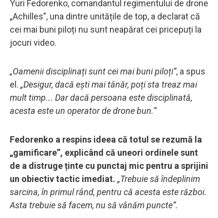
Yuri Fedorenko, comandantul regimentului de drone
„Achilles”, una dintre unitățile de top, a declarat că
cei mai buni piloți nu sunt neapărat cei pricepuți la
jocuri video.
„Oamenii disciplinați sunt cei mai buni piloți”
, a spus
el.
„Desigur, dacă ești mai tânăr, poți sta treaz mai
mult timp... Dar dacă persoana este disciplinată,
acesta este un operator de drone bun.”
Fedorenko a respins ideea că totul se rezumă la
„gamificare”, explicând că uneori ordinele sunt
de a distruge ținte cu punctaj mic pentru a sprijini
un obiectiv tactic imediat.
„Trebuie să îndeplinim
sarcina, în primul rând, pentru că acesta este război.
Asta trebuie să facem, nu să vânăm puncte”.