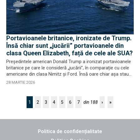
Portavioanele britanice, ironizate de Trump.
Însă chiar sunt „jucării” portavioanele din
clasa Queen Elizabeth, față de cele ale SUA?
Președintele american Donald Trump a ironizat portavioanele
britanice pe care le consideră „jucării”, în comparație cu cele
americane din clasa Nimitz și Ford. Însă oare chiar așa stau...
28 MARTIE 2026
1
2
3
4
5
6
7
din 188
›
»
Politica de confidențialitate