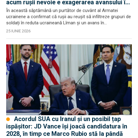
acum rușii nevoie e exagerarea avansului în
Ucraina
În această săptămână un purtător de cuvânt al Armatei
ucrainene a confirmat că rușii au reușit să infiltreze grupuri de
soldați în reduta ucraineană Lîman și un avans în...
25 IUNIE 2026
Acordul SUA cu Iranul și un posibil țap
ispășitor: JD Vance își joacă candidatura în
2028, în timp ce Marco Rubio stă la pândă