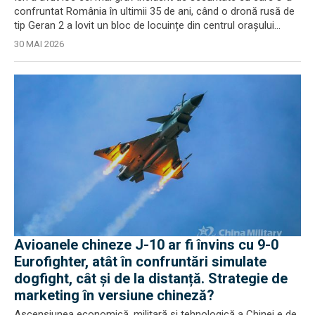
confruntat România în ultimii 35 de ani, când o dronă rusă de
tip Geran 2 a lovit un bloc de locuințe din centrul orașului...
30 MAI 2026
Avioanele chineze J-10 ar fi învins cu 9-0
Eurofighter, atât în confruntări simulate
dogfight, cât și de la distanță. Strategie de
marketing în versiune chineză?
Ascensiunea economică, militară și tehnologică a Chinei e de