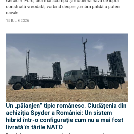
Gerald R. Ford, cea mai scumpă și modernă navă de luptă
construită vreodată, vorbind despre „umbra palidă a puterii
navale...
15 IULIE 2026
Un „păianjen” tipic românesc. Ciudățenia din
achiziția Spyder a României: Un sistem
hibrid într-o configurație cum nu a mai fost
livrată în tările NATO