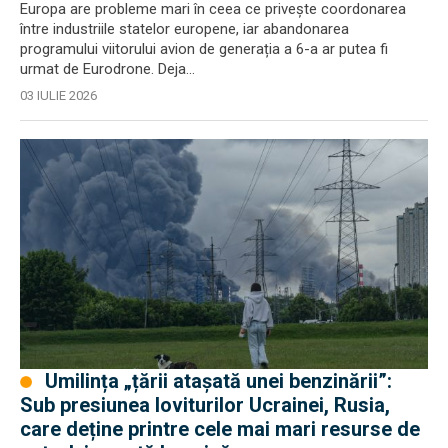
avionului european
Europa are probleme mari în ceea ce privește coordonarea
între industriile statelor europene, iar abandonarea
programului viitorului avion de generația a 6-a ar putea fi
urmat de Eurodrone. Deja...
03 IULIE 2026
Umilința „țării atașată unei benzinării”:
Sub presiunea loviturilor Ucrainei, Rusia,
care deține printre cele mai mari resurse de