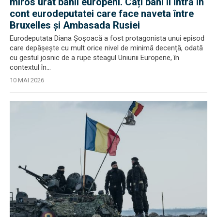
miros urât banii europeni. Câți bani îi intră în
cont eurodeputatei care face naveta între
Bruxelles și Ambasada Rusiei
Eurodeputata Diana Șoșoacă a fost protagonista unui episod
care depășește cu mult orice nivel de minimă decență, odată
cu gestul josnic de a rupe steagul Uniunii Europene, în
contextul în...
10 MAI 2026
EXCLUSIV