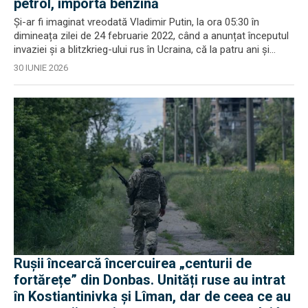
petrol, importă benzină
Și-ar fi imaginat vreodată Vladimir Putin, la ora 05:30 în
dimineața zilei de 24 februarie 2022, când a anunțat începutul
invaziei și a blitzkrieg-ului rus în Ucraina, că la patru ani și...
30 IUNIE 2026
Rușii încearcă încercuirea „centurii de
fortărețe” din Donbas. Unități ruse au intrat
în Kostiantinivka și Lîman, dar de ceea ce au