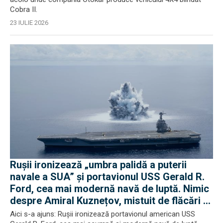
Cobra II.
23 IULIE 2026
Rușii ironizează „umbra palidă a puterii
navale a SUA” și portavionul USS Gerald R.
Ford, cea mai modernă navă de luptă. Nimic
despre Amiral Kuznețov, mistuit de flăcări și
ruginit la cheu
Aici s-a ajuns: Rușii ironizează portavionul american USS