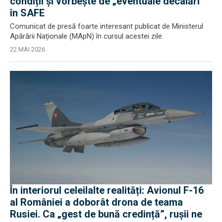
condiții și vorbește de „eventuale decalări”
în SAFE
Comunicat de presă foarte interesant publicat de Ministerul
Apărării Naționale (MApN) în cursul acestei zile.
22 MAI 2026
În interiorul celeilalte realități: Avionul F-16
al României a doborât drona de teama
Rusiei. Ca „gest de bună credință”, rușii ne