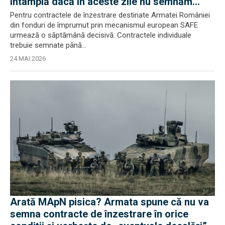
întâmplă dacă în aceste zile nu semnăm
contractele individuale
Pentru contractele de înzestrare destinate Armatei României
din fonduri de împrumut prin mecanismul european SAFE
urmează o săptămână decisivă: Contractele individuale
trebuie semnate până...
24 MAI 2026
Arată MApN pisica? Armata spune că nu va
semna contracte de înzestrare în orice