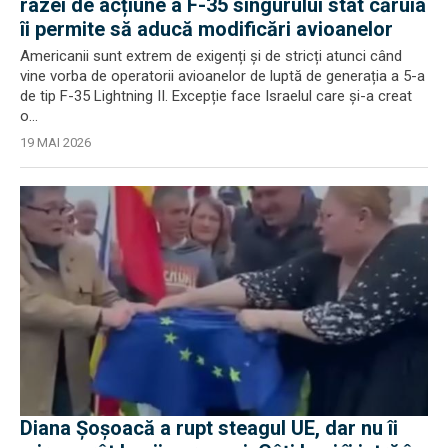
razei de acțiune a F-35 singurului stat căruia
îi permite să aducă modificări avioanelor
Americanii sunt extrem de exigenți și de stricți atunci când
vine vorba de operatorii avioanelor de luptă de generația a 5-a
de tip F-35 Lightning II. Excepție face Israelul care și-a creat
o...
19 MAI 2026
Diana Șoșoacă a rupt steagul UE, dar nu îi