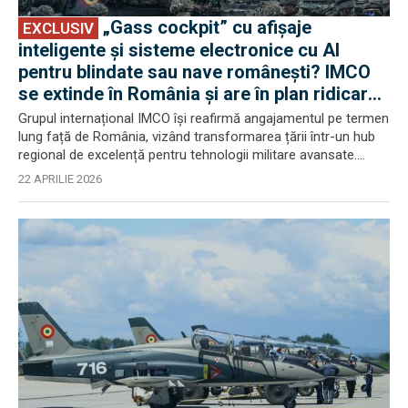
„Gass cockpit” cu afișaje
EXCLUSIV
inteligente și sisteme electronice cu AI
pentru blindate sau nave românești? IMCO
se extinde în România și are în plan ridicarea
unei fabrici
Grupul internațional IMCO își reafirmă angajamentul pe termen
lung față de România, vizând transformarea țării într-un hub
regional de excelență pentru tehnologii militare avansate....
22 APRILIE 2026