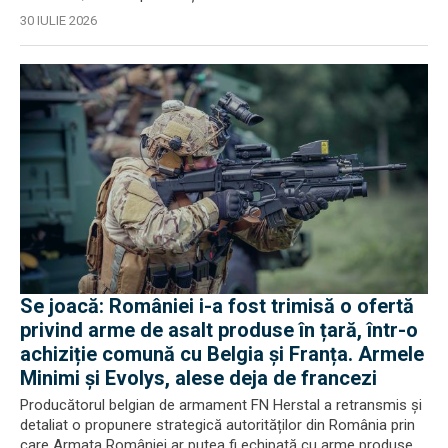
30 IULIE 2026
Se joacă: României i-a fost trimisă o ofertă
privind arme de asalt produse în țară, într-o
achiziție comună cu Belgia și Franța. Armele
Minimi și Evolys, alese deja de francezi
Producătorul belgian de armament FN Herstal a retransmis și
detaliat o propunere strategică autorităților din România prin
care Armata României ar putea fi echipată cu arme produse