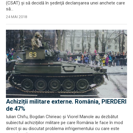
(CSAT) şi să decidă în şedinţă declanşarea unei anchete care
să...
24 MAI 2018
Achiziții militare externe. România, PIERDERI
de 47%
Iulian Chifu, Bogdan Chirieac și Viorel Manole au dezbătut
subiectul achizițiilor militare pe care România le face în mod
direct și au discutat problema infrigementului cu care este