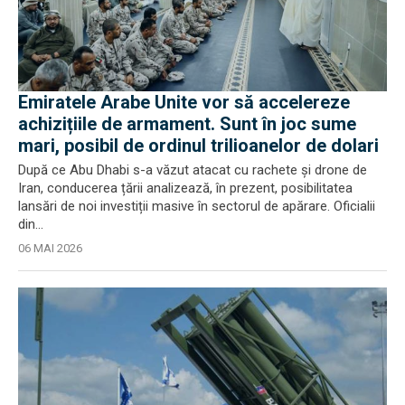
Emiratele Arabe Unite vor să accelereze
achizițiile de armament. Sunt în joc sume
mari, posibil de ordinul trilioanelor de dolari
După ce Abu Dhabi s-a văzut atacat cu rachete și drone de
Iran, conducerea țării analizează, în prezent, posibilitatea
lansări de noi investiții masive în sectorul de apărare. Oficialii
din...
06 MAI 2026