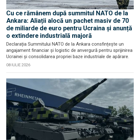
Cu ce rămânem după summitul NATO de la
Ankara: Aliații alocă un pachet masiv de 70
de miliarde de euro pentru Ucraina și anunță
o extindere industrială majoră
Declarația Summitului NATO de la Ankara consfințește un
angajament financiar și logistic de anvergură pentru sprijinirea
Ucrainei și consolidarea propriei baze industriale de apărare.
08 IULIE 2026