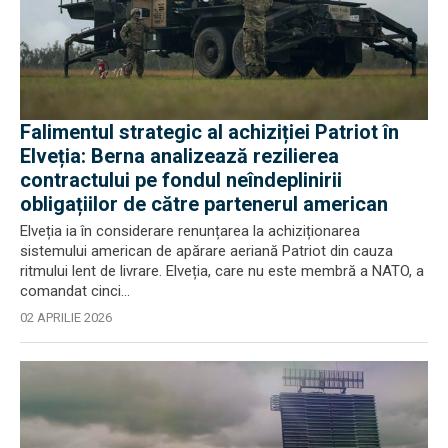
Falimentul strategic al achiziției Patriot în
Elveția: Berna analizează rezilierea
contractului pe fondul neîndeplinirii
obligațiilor de către partenerul american
Elveția ia în considerare renunțarea la achiziționarea
sistemului american de apărare aeriană Patriot din cauza
ritmului lent de livrare. Elveția, care nu este membră a NATO, a
comandat cinci...
02 APRILIE 2026