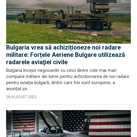
Bulgaria vrea să achiziționeze noi radare
militare: Forțele Aeriene Bulgare utilizează
radarele aviaţiei civile
Bulgaria începe negocierile cu cinci dintre cele mai mari
companii militare din lume pentru achiziționarea de noi radare
pentru aviația bulgară, dintre care trei sunt europene, a
anunțat joi...
28 AUGUST 2023