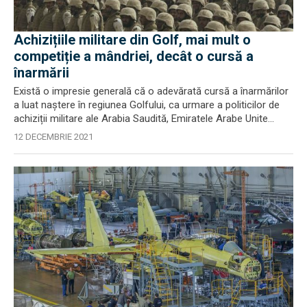
Achizițiile militare din Golf, mai mult o
competiție a mândriei, decât o cursă a
înarmării
Există o impresie generală că o adevărată cursă a înarmărilor
a luat naștere în regiunea Golfului, ca urmare a politicilor de
achiziții militare ale Arabia Saudită, Emiratele Arabe Unite...
12 DECEMBRIE 2021