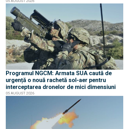
miliarde de dolari
05 AUGUST 2026
Programul NGCM: Armata SUA caută de
urgență o nouă rachetă sol-aer pentru
interceptarea dronelor de mici dimensiuni
05 AUGUST 2026