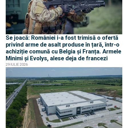
Se joacă: României i-a fost trimisă o ofertă
privind arme de asalt produse în țară, într-o
achiziție comună cu Belgia și Franța. Armele
Minimi și Evolys, alese deja de francezi
29 IULIE 2026