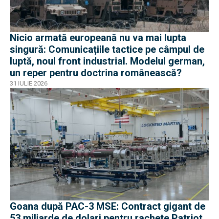
Nicio armată europeană nu va mai lupta
singură: Comunicațiile tactice pe câmpul de
luptă, noul front industrial. Modelul german,
un reper pentru doctrina românească?
31 IULIE 2026
Goana după PAC-3 MSE: Contract gigant de
53 miliarde de dolari pentru rachete Patriot