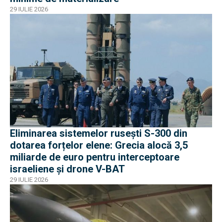
29 IULIE 2026
Eliminarea sistemelor rusești S-300 din
dotarea forțelor elene: Grecia alocă 3,5
miliarde de euro pentru interceptoare
israeliene și drone V-BAT
29 IULIE 2026