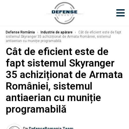
Defense România
›
Industrie de apărare
›
Cât de eficient este de fapt
sistemul Skyranger 35 achiziționat de Armata României, sistemul
antiaerian cu muniție programabilă
Cât de eficient este de
fapt sistemul Skyranger
35 achiziționat de Armata
României, sistemul
antiaerian cu muniție
programabilă
De
DefenseRomania Team