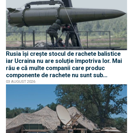
Rusia își crește stocul de rachete balistice
iar Ucraina nu are soluție împotriva lor. Mai
rău e că multe companii care produc
componente de rachete nu sunt sub
sancțiuni în Occident
03 AUGUST 2026