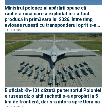
Ministrul polonez al apărării spune că
racheta rusă care a explodat ieri a fost
produsă în primăvara lui 2026. Între timp,
avioane rusești cu transponderul oprit s-au
apropiat de frontiera Poloniei
31 IULIE 2026
E oficial: Kh-101 căzută pe teritoriul Poloniei
e rusească; o altă rachetă s-a apropiat la 5
km de frontieră, dar s-a întors spre Ucraina
31 IULIE 2026