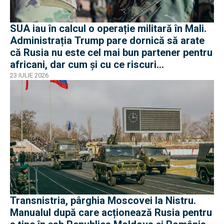
SUA iau în calcul o operație militară în Mali.
Administrația Trump pare dornică să arate
că Rusia nu este cel mai bun partener pentru
africani, dar cum și cu ce riscuri
operaționale?
23 IULIE 2026
Transnistria, pârghia Moscovei la Nistru.
Manualul după care acționează Rusia pentru