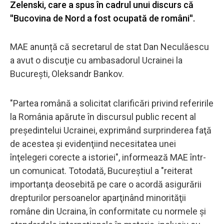
Zelenski, care a spus în cadrul unui discurs că
''Bucovina de Nord a fost ocupată de români''.
MAE anunță că secretarul de stat Dan Neculăescu
a avut o discuţie cu ambasadorul Ucrainei la
Bucureşti, Oleksandr Bankov.
"Partea română a solicitat clarificări privind referirile
la România apărute în discursul public recent al
preşedintelui Ucrainei, exprimând surprinderea faţă
de acestea şi evidenţiind necesitatea unei
înţelegeri corecte a istoriei", informează MAE într-
un comunicat. Totodată, Bucureștiul a "reiterat
importanţa deosebită pe care o acordă asigurării
drepturilor persoanelor aparţinând minorităţii
române din Ucraina, în conformitate cu normele şi