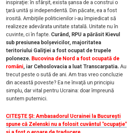
inspiraţie: în sfârşit, exista şansa de a construi o
ţară unită şi independentă. Din păcate, ea a fost
irosită. Ambiţiile politicienilor i-au împiedicat să
realizeze adevărata unitate statală. Unitate nu în
cuvinte, ci în fapte.
Curând, RPU a părăsit Kievul
sub presiunea bolşevicilor, majoritatea
teritoriului Galiţiei a fost ocupat de trupele
poloneze.
Bucovina de Nord a fost ocupată de
români
, iar Cehoslovacia a luat Transcarpatia.
Au
trecut peste o sută de ani. Am tras vreo concluzie
din această poveste? Ea ne învaţă un principiu
simplu, dar vital pentru Ucraina: doar împreună
suntem puternici.
CITEȘTE ȘI: Ambasadorul Ucrainei la București
spune că Zelenski nu a folosit cuvântul "ocupație"
și a fost o eroare de traducere