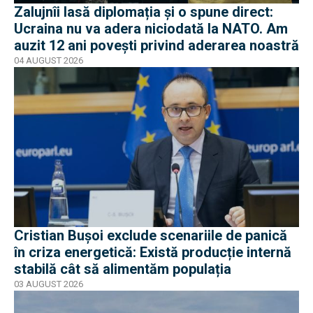
Zalujnîi lasă diplomația și o spune direct:
Ucraina nu va adera niciodată la NATO. Am
auzit 12 ani povești privind aderarea noastră
04 AUGUST 2026
Cristian Bușoi exclude scenariile de panică
în criza energetică: Există producție internă
stabilă cât să alimentăm populația
03 AUGUST 2026