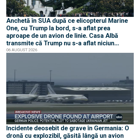
Anchetă în SUA după ce elicopterul Marine
One, cu Trump la bord, s-a aflat prea
aproape de un avion de linie. Casa Albă
transmite că Trump nu s-a aflat niciun
moment în pericol
06 AUGUST 2026
Incidente deosebit de grave în Germania: O
dronă cu explozibil, găsită lângă un avion