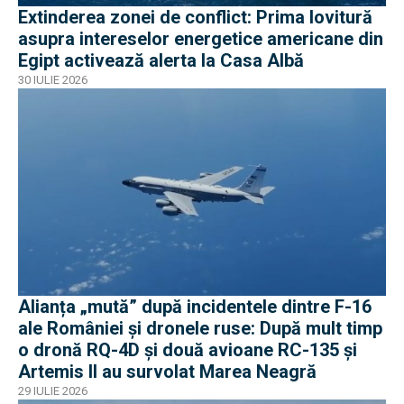
Extinderea zonei de conflict: Prima lovitură
asupra intereselor energetice americane din
Egipt activează alerta la Casa Albă
30 IULIE 2026
Alianța „mută” după incidentele dintre F-16
ale României și dronele ruse: După mult timp
o dronă RQ-4D și două avioane RC-135 și
Artemis II au survolat Marea Neagră
29 IULIE 2026