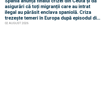
Spania anunță finalul crizei din Ceuta și dă
asigurări că toți migranții care au intrat
ilegal au părăsit enclava spaniolă. Criza
trezește temeri în Europa după episodul din
2015
02 AUGUST 2026