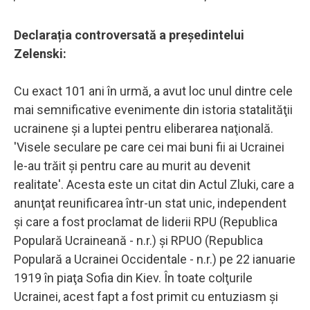
Declarația controversată a președintelui
Zelenski:
Cu exact 101 ani în urmă, a avut loc unul dintre cele
mai semnificative evenimente din istoria statalităţii
ucrainene şi a luptei pentru eliberarea naţională.
'Visele seculare pe care cei mai buni fii ai Ucrainei
le-au trăit şi pentru care au murit au devenit
realitate'. Acesta este un citat din Actul Zluki, care a
anunţat reunificarea într-un stat unic, independent
şi care a fost proclamat de liderii RPU (Republica
Populară Ucraineană - n.r.) şi RPUO (Republica
Populară a Ucrainei Occidentale - n.r.) pe 22 ianuarie
1919 în piaţa Sofia din Kiev. În toate colţurile
Ucrainei, acest fapt a fost primit cu entuziasm şi