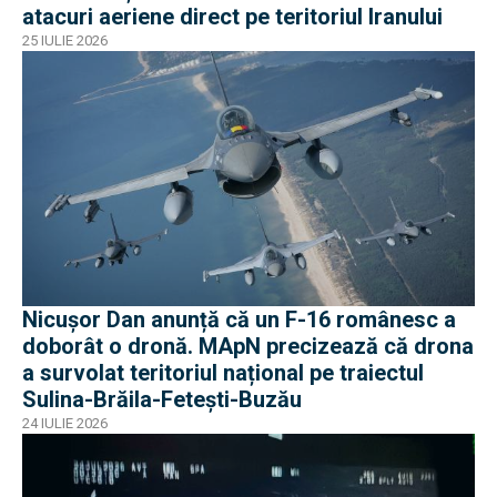
atacuri aeriene direct pe teritoriul Iranului
25 IULIE 2026
Nicușor Dan anunță că un F-16 românesc a
doborât o dronă. MApN precizează că drona
a survolat teritoriul național pe traiectul
Sulina-Brăila-Fetești-Buzău
24 IULIE 2026