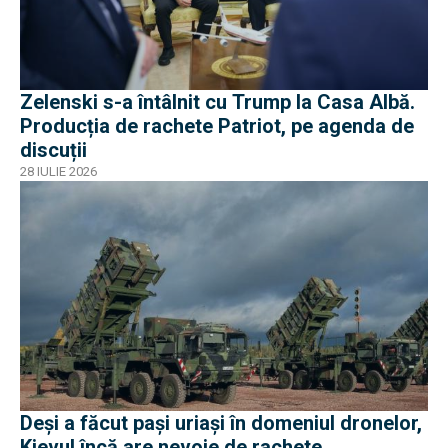
Zelenski s-a întâlnit cu Trump la Casa Albă.
Producția de rachete Patriot, pe agenda de
discuții
28 IULIE 2026
Deși a făcut pași uriași în domeniul dronelor,
Kievul încă are nevoie de rachete