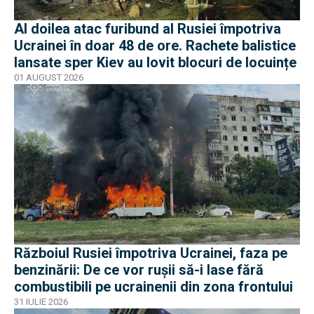
Al doilea atac furibund al Rusiei împotriva
Ucrainei în doar 48 de ore. Rachete balistice
lansate sper Kiev au lovit blocuri de locuințe
01 AUGUST 2026
Războiul Rusiei împotriva Ucrainei, faza pe
benzinării: De ce vor rușii să-i lase fără
combustibili pe ucrainenii din zona frontului
31 IULIE 2026