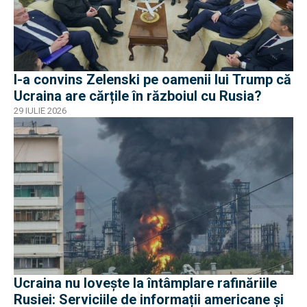
I-a convins Zelenski pe oamenii lui Trump că
Ucraina are cărțile în războiul cu Rusia?
29 IULIE 2026
Ucraina nu lovește la întâmplare rafinăriile
Rusiei: Serviciile de informații americane și