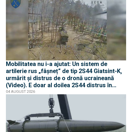
Mobilitatea nu i-a ajutat: Un sistem de
artilerie rus „fâșneț” de tip 2S44 Giatsint-K,
urmărit și distrus de o dronă ucraineană
(Video). E doar al doilea 2S44 distrus în
război
04 AUGUST 2026