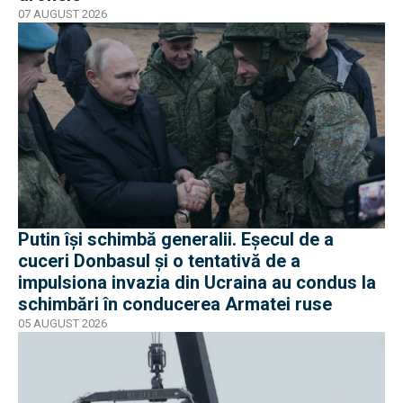
07 AUGUST 2026
Putin își schimbă generalii. Eșecul de a
cuceri Donbasul și o tentativă de a
impulsiona invazia din Ucraina au condus la
schimbări în conducerea Armatei ruse
05 AUGUST 2026