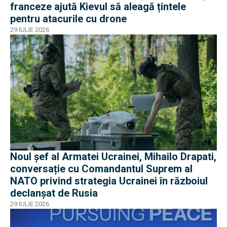
franceze ajută Kievul să aleagă țintele
pentru atacurile cu drone
29 IULIE 2026
Noul șef al Armatei Ucrainei, Mihailo Drapati,
conversație cu Comandantul Suprem al
NATO privind strategia Ucrainei în războiul
declanșat de Rusia
29 IULIE 2026