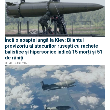
Încă o noapte lungă la Kiev: Bilanțul
provizoriu al atacurilor rusești cu rachete
balistice și hipersonice indică 15 morți și 51
de răniți
05 AUGUST 2026