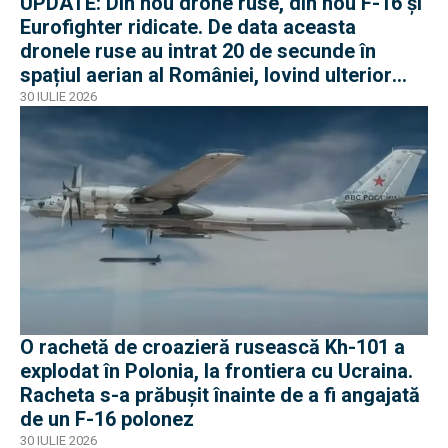
UPDATE: Din nou drone ruse, din nou F-16 și
Eurofighter ridicate. De data aceasta
dronele ruse au intrat 20 de secunde în
spațiul aerian al României, lovind ulterior
Ucraina
30 IULIE 2026
O rachetă de croazieră rusească Kh-101 a
explodat în Polonia, la frontiera cu Ucraina.
Racheta s-a prăbușit înainte de a fi angajată
de un F-16 polonez
30 IULIE 2026