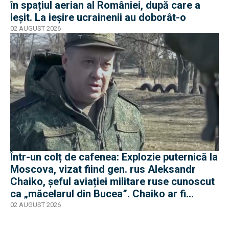
în spațiul aerian al României, după care a
ieșit. La ieșire ucrainenii au doborât-o
02 AUGUST 2026
Într-un colț de cafenea: Explozie puternică la
Moscova, vizat fiind gen. rus Aleksandr
Chaiko, șeful aviației militare ruse cunoscut
ca „măcelarul din Bucea”. Chaiko ar fi
supraviețuit
02 AUGUST 2026