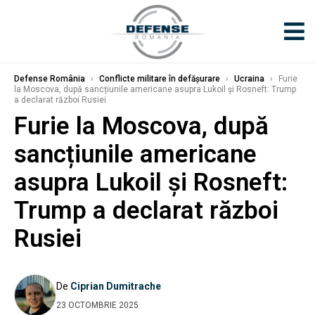
Defense România
›
Conflicte militare în defășurare
›
Ucraina
›
Furie
la Moscova, după sancțiunile americane asupra Lukoil și Rosneft: Trump
a declarat război Rusiei
Furie la Moscova, după
sancțiunile americane
asupra Lukoil și Rosneft:
Trump a declarat război
Rusiei
De
Ciprian Dumitrache
23 OCTOMBRIE 2025