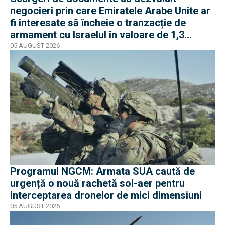
negocieri prin care Emiratele Arabe Unite ar
fi interesate să încheie o tranzacție de
armament cu Israelul în valoare de 1,3
miliarde de dolari
05 AUGUST 2026
Programul NGCM: Armata SUA caută de
urgență o nouă rachetă sol-aer pentru
interceptarea dronelor de mici dimensiuni
05 AUGUST 2026