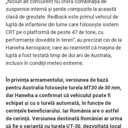
„Niciun alt concurent nu oferă combinația de
suspensie internă și șenile compozite la această
clasă de greutate. Redback este primul vehicul de
luptă de infanterie din lume care folosește sistem
CRT pe o platformă de peste 47 de tone, cu
performanțe dovedite în teren”, au precizat cei de la
Hanwha Aerospace, care au reamintit că mașina de
luptă a fost testată timp de doi ani de Australia,
inclusiv în condiții meteo extreme.
În privința armamentului, versiunea de bază
pentru Australia folosește turela
MT30 de 30 mm
,
dar Hanwha a confirmat că vehiculul poate fi
echipat și cu o turelă automată, în funcție de
cerințele beneficiarului. Iar România are o astfel
de cerință. Versiunea destinată României ar urma
să fie o variantă cu turela UT-30, dezvoltată local