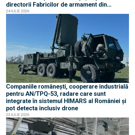
directorii Fabricilor de armament din
București și Plopeni au fost reținuți de DNA
24 IULIE 2026
Companiile românești, cooperare industrială
pentru AN/TPQ-53, radare care sunt
integrate în sistemul HIMARS al României și
pot detecta inclusiv drone
23 IULIE 2026