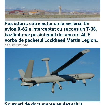
Pas istoric către autonomia aeriană: Un
avion X-62 a interceptat cu succes un T-38,
bazându-se pe sistemul de senzori AI. E
vorba de pachetul Lockheed Martin Legion
Pod
05 AUGUST 2026
Scurgeri de documente au dezvăluit