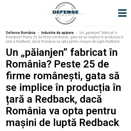
Defense România
›
Industrie de apărare
›
Un „păianjen” fabricat în
România? Peste 25 de firme românești, gata să se implice în producția în
țară a Redback, dacă România va opta pentru mașini de luptă Redback
Un „păianjen” fabricat în
România? Peste 25 de
firme românești, gata să
se implice în producția în
țară a Redback, dacă
România va opta pentru
mașini de luptă Redback