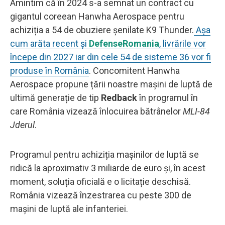
Amintim că în 2024 s-a semnat un contract cu
gigantul coreean Hanwha Aerospace pentru
achiziția a 54 de obuziere șenilate K9 Thunder.
Așa
cum arăta recent și
DefenseRomania
, livrările vor
începe din 2027 iar din cele 54 de sisteme 36 vor fi
produse în România
. Concomitent Hanwha
Aerospace propune țării noastre mașini de luptă de
ultimă generație de tip
Redback
în programul în
care România vizează înlocuirea bătrânelor
MLI-84
Jderul
.
Programul pentru achiziția mașinilor de luptă se
ridică la aproximativ 3 miliarde de euro și, în acest
moment, soluția oficială e o licitație deschisă.
România vizează înzestrarea cu peste 300 de
mașini de luptă ale infanteriei.