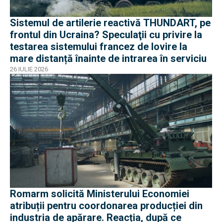
Sistemul de artilerie reactivă THUNDART, pe
frontul din Ucraina? Speculaţii cu privire la
testarea sistemului francez de lovire la
mare distanță înainte de intrarea în serviciu
26 IULIE 2026
Romarm solicită Ministerului Economiei
atribuții pentru coordonarea producției din
industria de apărare. Reacția, după ce