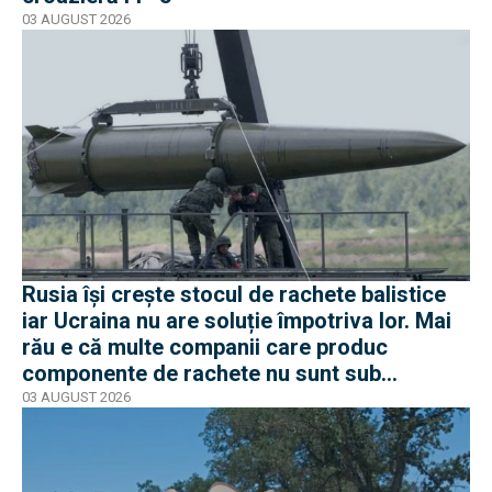
03 AUGUST 2026
Rusia își crește stocul de rachete balistice
iar Ucraina nu are soluție împotriva lor. Mai
rău e că multe companii care produc
componente de rachete nu sunt sub
sancțiuni în Occident
03 AUGUST 2026