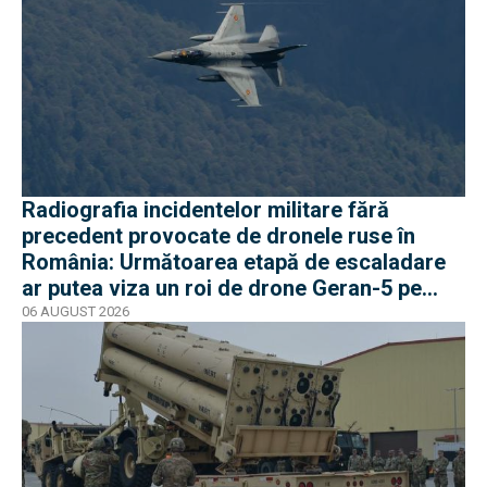
Radiografia incidentelor militare fără
precedent provocate de dronele ruse în
România: Următoarea etapă de escaladare
ar putea viza un roi de drone Geran-5 pe
direcția Galați-Reni
06 AUGUST 2026