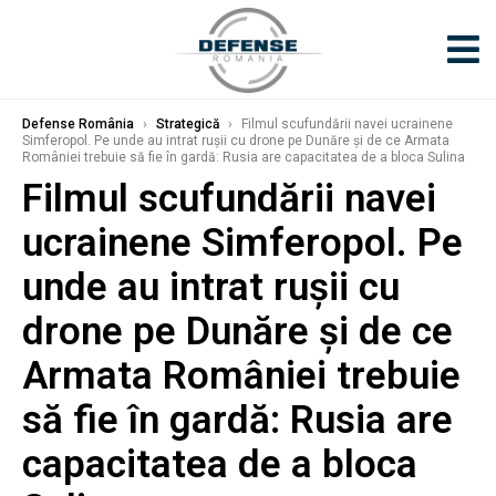
Defense România
›
Strategică
›
Filmul scufundării navei ucrainene
Simferopol. Pe unde au intrat rușii cu drone pe Dunăre și de ce Armata
României trebuie să fie în gardă: Rusia are capacitatea de a bloca Sulina
Filmul scufundării navei
ucrainene Simferopol. Pe
unde au intrat rușii cu
drone pe Dunăre și de ce
Armata României trebuie
să fie în gardă: Rusia are
capacitatea de a bloca