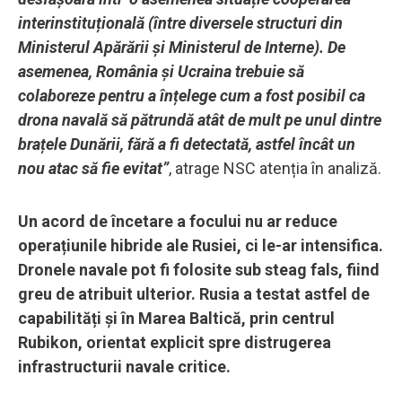
interinstituțională (între diversele structuri din
Ministerul Apărării și Ministerul de Interne). De
asemenea, România și Ucraina trebuie să
colaboreze pentru a înțelege cum a fost posibil ca
drona navală să pătrundă atât de mult pe unul dintre
brațele Dunării, fără a fi detectată, astfel încât un
nou atac să fie evitat”
, atrage NSC atenția în analiză.
Un acord de încetare a focului nu ar reduce
operațiunile hibride ale Rusiei, ci le-ar intensifica.
Dronele navale pot fi folosite sub steag fals, fiind
greu de atribuit ulterior. Rusia a testat astfel de
capabilități și în Marea Baltică, prin centrul
Rubikon, orientat explicit spre distrugerea
infrastructurii navale critice.