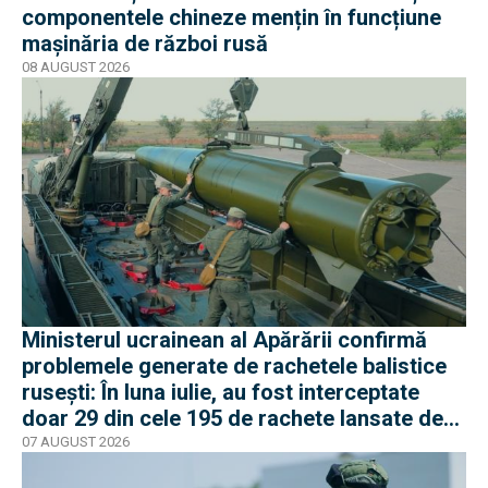
componentele chineze mențin în funcțiune
mașinăria de război rusă
08 AUGUST 2026
Ministerul ucrainean al Apărării confirmă
problemele generate de rachetele balistice
rusești: În luna iulie, au fost interceptate
doar 29 din cele 195 de rachete lansate de
armata rusă
07 AUGUST 2026