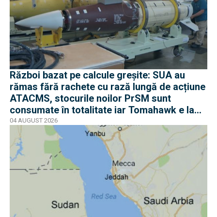
Război bazat pe calcule greșite: SUA au
rămas fără rachete cu rază lungă de acțiune
ATACMS, stocurile noilor PrSM sunt
consumate în totalitate iar Tomahawk e la
jumătate
04 AUGUST 2026