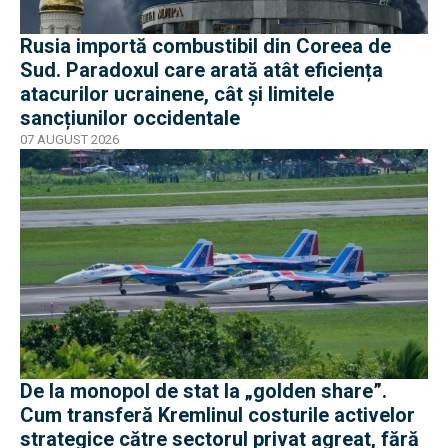
Rusia importă combustibil din Coreea de
Sud. Paradoxul care arată atât eficiența
atacurilor ucrainene, cât și limitele
sancțiunilor occidentale
07 AUGUST 2026
De la monopol de stat la „golden share”.
Cum transferă Kremlinul costurile activelor
strategice către sectorul privat agreat, fără