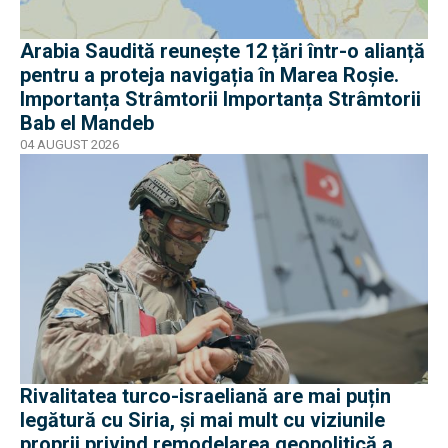
Arabia Saudită reunește 12 țări într-o alianță
pentru a proteja navigația în Marea Roșie.
Importanța Strâmtorii Importanța Strâmtorii
Bab el Mandeb
04 AUGUST 2026
Rivalitatea turco-israeliană are mai puțin
legătură cu Siria, și mai mult cu viziunile
proprii privind remodelarea geopolitică a