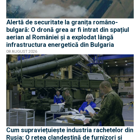
Alertă de securitate la granița româno-
bulgară: O dronă grea ar fi intrat din spațiul
aerian al României și a explodat lângă
infrastructura energetică din Bulgaria
08 AUGUST 2026
Cum supraviețuiește industria rachetelor din
Rusia: O rețea clandestină de furnizori și