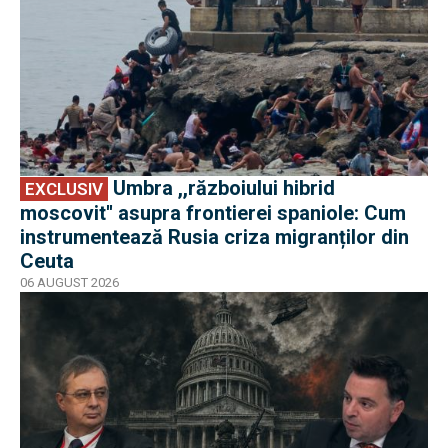
Umbra ,,războiului hibrid
EXCLUSIV
moscovit'' asupra frontierei spaniole: Cum
instrumentează Rusia criza migranților din
Ceuta
06 AUGUST 2026
EXCLUSIV