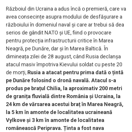
Războiul din Ucraina a adus încă o premieră, care va
avea consecințe asupra modului de desfășurare a
războiului în domeniul naval și care ar trebui să dea
serios de gândit NATO și UE, fiind o provocare
pentru protecția infrastructurii critice în Marea
Neagră, pe Dunăre, dar și în Marea Baltică. În
dimineața zilei de 28 august, când Rusia declanșa
atacul masiv împotriva Kievului soldat cu peste 20
de morți,
Rusia a atacat pentru prima dată o țintă
pe Dunăre folosind o dronă navală. Atacul s-a
produs pe brațul Chilia, la aproximativ 200 metri
de granița fluvială dintre România și Ucraina, la
24 km de vărsarea acestui braț în Marea Neagră,
la 5 km în amonte de localitatea ucraineană
Vylkove și 3 km în amonte de localitatea
românească Periprava. Ținta a fost nava