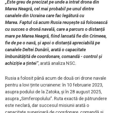
„Este greu de precizat pe unde a intrat drona din
Marea Neagră, cel mai probabil pe unul dintre
canalele din Ucraina care fac legătură cu
Marea. Faptul că acum Rusia reușește să folosească
cu succes o dronă navală, care a parcurs o distanță
mare pe Marea Neagră, fiind lansată fie din Crimeea,
fie de pe o navă, și apoi o distanță apreciabilă pe
canalele Deltei Dunării, arată o capacitate
îmbunătățită de coordonare, comandă - control și
achiziție a țintei”
, arată analiza NSC.
Rusia a folosit până acum de două ori drone navale
pentru a lovi ținte ucrainene: în 10 februarie 2023,
asupra podului de la Zatoka, și în 28 august 2025,
asupra „Simferopolului”. Ruta exactă de pătrundere
este neclară, dar succesul misiunii arată o
capacitate superioară de coordonare, comandă și