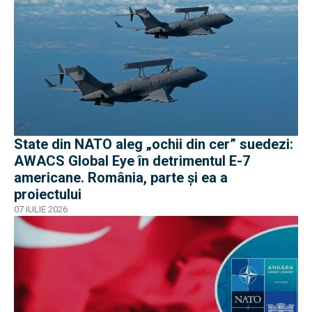
State din NATO aleg „ochii din cer” suedezi:
AWACS Global Eye în detrimentul E-7
americane. România, parte și ea a
proiectului
07 IULIE 2026