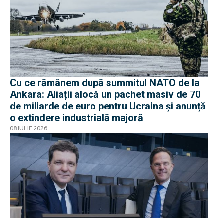
Cu ce rămânem după summitul NATO de la
Ankara: Aliații alocă un pachet masiv de 70
de miliarde de euro pentru Ucraina și anunță
o extindere industrială majoră
08 IULIE 2026