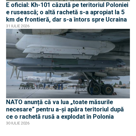
E oficial: Kh-101 căzută pe teritoriul Poloniei
e rusească; o altă rachetă s-a apropiat la 5
km de frontieră, dar s-a întors spre Ucraina
31 IULIE 2026
NATO anunță că va lua „toate măsurile
necesare” pentru a-și apăra teritoriul după
ce o rachetă rusă a explodat în Polonia
30 IULIE 2026