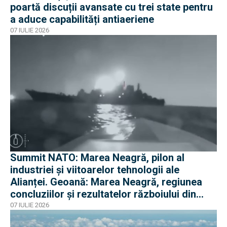
poartă discuții avansate cu trei state pentru
a aduce capabilități antiaeriene
07 IULIE 2026
Summit NATO: Marea Neagră, pilon al
industriei și viitoarelor tehnologii ale
Alianței. Geoană: Marea Neagră, regiunea
concluziilor și rezultatelor războiului din
Ucraina
07 IULIE 2026