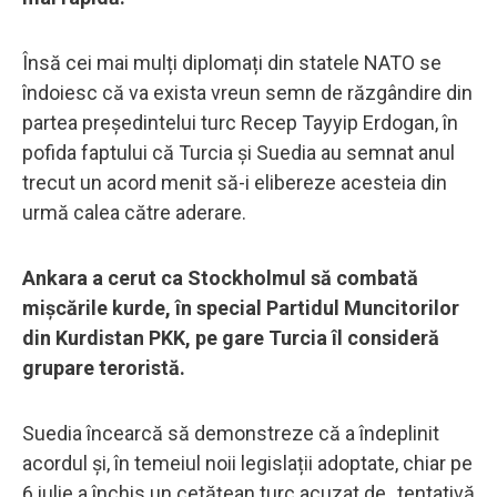
Însă cei mai mulți diplomați din statele NATO se
îndoiesc că va exista vreun semn de răzgândire din
partea președintelui turc Recep Tayyip Erdogan, în
pofida faptului că Turcia și Suedia au semnat anul
trecut un acord menit să-i elibereze acesteia din
urmă calea către aderare.
Ankara a cerut ca Stockholmul să combată
mișcările kurde, în special Partidul Muncitorilor
din Kurdistan PKK, pe gare Turcia îl consideră
grupare teroristă.
Suedia încearcă să demonstreze că a îndeplinit
acordul și, în temeiul noii legislații adoptate, chiar pe
6 iulie a închis un cetățean turc acuzat de „tentativă