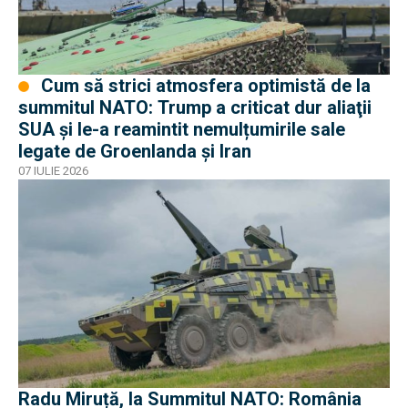
Cum să strici atmosfera optimistă de la
summitul NATO: Trump a criticat dur aliaţii
SUA şi le-a reamintit nemulțumirile sale
legate de Groenlanda şi Iran
07 IULIE 2026
Radu Miruță, la Summitul NATO: România