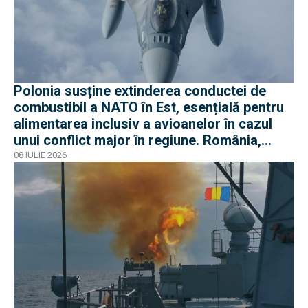
Polonia susține extinderea conductei de
combustibil a NATO în Est, esențială pentru
alimentarea inclusiv a avioanelor în cazul
unui conflict major în regiune. România,
parte a proiectului
08 IULIE 2026