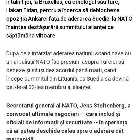
întâlnit joi, la Bruxelles, cu omologul său turc,
Hakan Fidan, pentru a încerca să deblocheze
opoziția Ankarei față de aderarea Suediei la NATO
înaintea desfășurării summitului alianței de
săptămâna viitoare.
După ce a întârziat aderarea națiunii scandinave cu
un an, aliații NATO fac presiuni asupra Turciei să
cedeze și să își dea acordul până marți, când
începe summitul din Lituania, ca Suedia să devină
cel de-al 32-lea membru al alianței.
Secretarul general al NATO, Jens Stoltenberg, a
convocat ultimele negocieri -- care includ și
oficiali de informații și securitate -- în speranța
că ar putea deschide calea spre o aderare cât
mai rapidă.