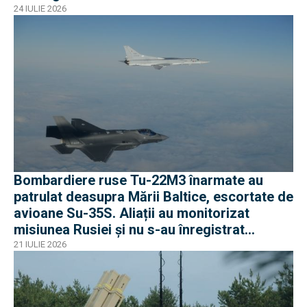
24 IULIE 2026
Bombardiere ruse Tu-22M3 înarmate au
patrulat deasupra Mării Baltice, escortate de
avioane Su-35S. Aliații au monitorizat
misiunea Rusiei și nu s-au înregistrat
incidente
21 IULIE 2026