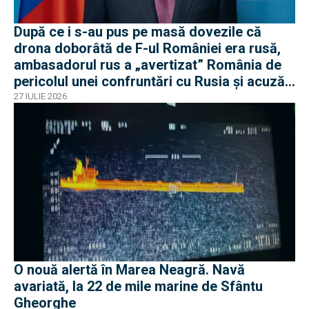
După ce i s-au pus pe masă dovezile că
drona doborâtă de F-ul României era rusă,
ambasadorul rus a „avertizat” România de
pericolul unei confruntări cu Rusia și acuză
o „înscenare propagandistă”
27 IULIE 2026
O nouă alertă în Marea Neagră. Navă
avariată, la 22 de mile marine de Sfântu
Gheorghe