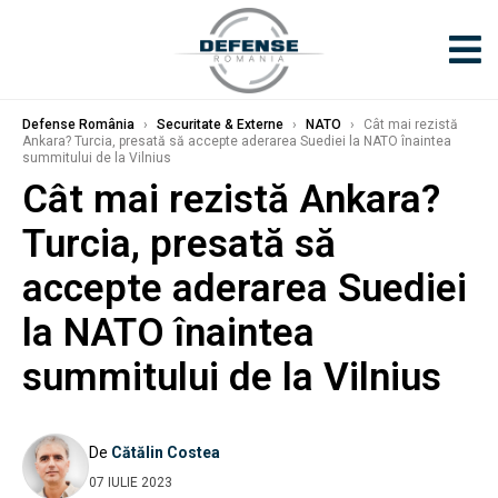
Defense România
›
Securitate & Externe
›
NATO
›
Cât mai rezistă
Ankara? Turcia, presată să accepte aderarea Suediei la NATO înaintea
summitului de la Vilnius
Cât mai rezistă Ankara?
Turcia, presată să
accepte aderarea Suediei
la NATO înaintea
summitului de la Vilnius
De
Cătălin Costea
07 IULIE 2023