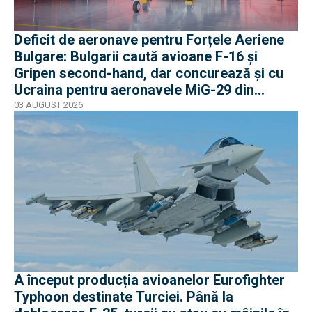
Deficit de aeronave pentru Forțele Aeriene
Bulgare: Bulgarii caută avioane F-16 și
Gripen second-hand, dar concurează și cu
Ucraina pentru aeronavele MiG-29 din
Polonia
03 AUGUST 2026
A început producția avioanelor Eurofighter
Typhoon destinate Turciei. Până la