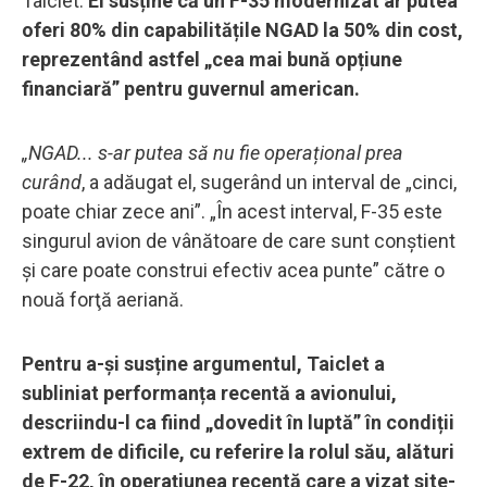
Taiclet.
El susține că un F-35 modernizat ar putea
oferi 80% din capabilitățile NGAD la 50% din cost,
reprezentând astfel „cea mai bună opțiune
financiară” pentru guvernul american.
„NGAD... s-ar putea să nu fie operațional prea
curând
, a adăugat el, sugerând un interval de „cinci,
poate chiar zece ani”. „În acest interval, F-35 este
singurul avion de vânătoare de care sunt conștient
și care poate construi efectiv acea punte” către o
nouă forţă aeriană.
Pentru a-și susține argumentul, Taiclet a
subliniat performanța recentă a avionului,
descriindu-l ca fiind „dovedit în luptă” în condiții
extrem de dificile, cu referire la rolul său, alături
de F-22, în operațiunea recentă care a vizat site-