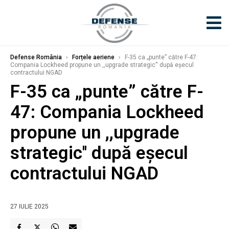
Defense România
›
Forțele aeriene
›
F-35 ca „punte” către F-47:
Compania Lockheed propune un ,,upgrade strategic'' după eșecul
contractului NGAD
F-35 ca „punte” către F-
47: Compania Lockheed
propune un ,,upgrade
strategic'' după eșecul
contractului NGAD
27 IULIE 2025