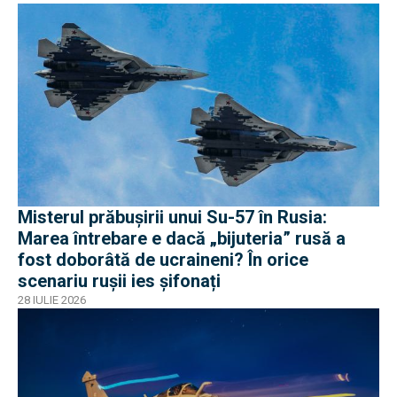
Misterul prăbușirii unui Su-57 în Rusia:
Marea întrebare e dacă „bijuteria” rusă a
fost doborâtă de ucraineni? În orice
scenariu rușii ies șifonați
28 IULIE 2026