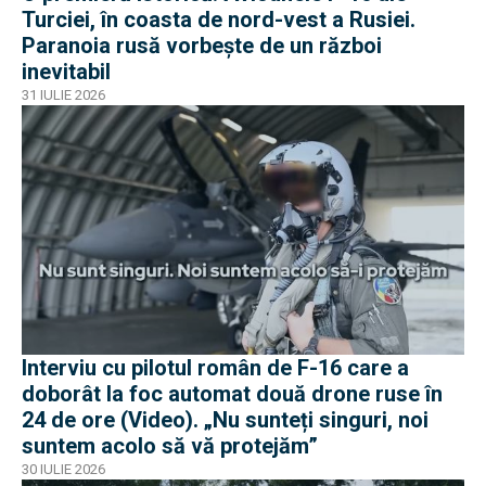
Turciei, în coasta de nord-vest a Rusiei.
Paranoia rusă vorbește de un război
inevitabil
31 IULIE 2026
Interviu cu pilotul român de F-16 care a
doborât la foc automat două drone ruse în
24 de ore (Video). „Nu sunteți singuri, noi
suntem acolo să vă protejăm”
30 IULIE 2026