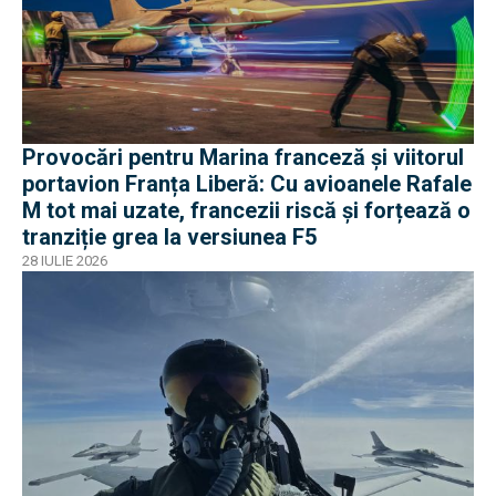
Provocări pentru Marina franceză și viitorul
portavion Franța Liberă: Cu avioanele Rafale
M tot mai uzate, francezii riscă și forțează o
tranziție grea la versiunea F5
28 IULIE 2026