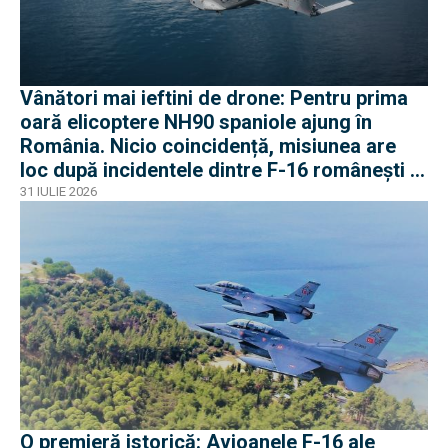
Vânători mai ieftini de drone: Pentru prima
oară elicoptere NH90 spaniole ajung în
România. Nicio coincidență, misiunea are
loc după incidentele dintre F-16 românești și
dronele ruse
31 IULIE 2026
O premieră istorică: Avioanele F-16 ale