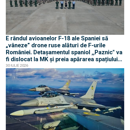
E rândul avioanelor F-18 ale Spaniei să
„vâneze” drone ruse alături de F-urile
României. Detașamentul spaniol ,,Paznic'' va
fi dislocat la MK și preia apărarea spațiului
aerian românesc
30 IULIE 2026