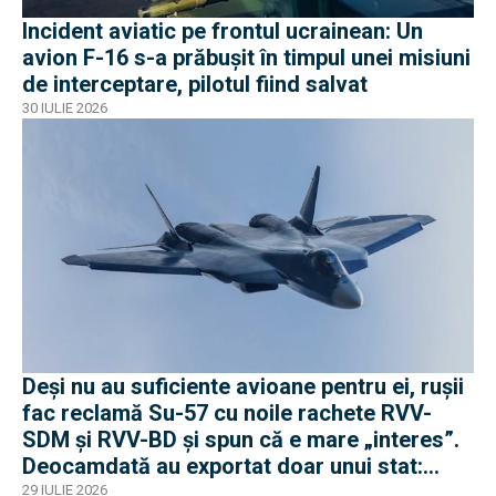
Incident aviatic pe frontul ucrainean: Un
avion F-16 s-a prăbușit în timpul unei misiuni
de interceptare, pilotul fiind salvat
30 IULIE 2026
Deși nu au suficiente avioane pentru ei, rușii
fac reclamă Su-57 cu noile rachete RVV-
SDM și RVV-BD și spun că e mare „interes”.
Deocamdată au exportat doar unui stat:
Algeria
29 IULIE 2026