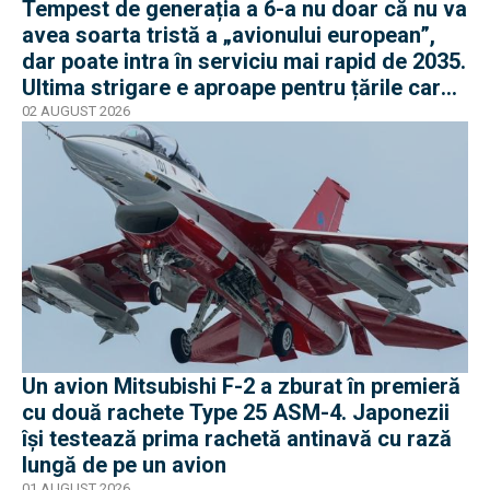
Tempest de generația a 6-a nu doar că nu va
avea soarta tristă a „avionului european”,
dar poate intra în serviciu mai rapid de 2035.
Ultima strigare e aproape pentru țările care
vor în program
02 AUGUST 2026
Un avion Mitsubishi F-2 a zburat în premieră
cu două rachete Type 25 ASM-4. Japonezii
își testează prima rachetă antinavă cu rază
lungă de pe un avion
01 AUGUST 2026