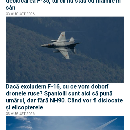
deblocarea F-35, turcii nu stau cu mâinile în
sân
03 AUGUST 2026
Dacă excludem F-16, cu ce vom doborî
dronele ruse? Spaniolii sunt aici să pună
umărul, dar fără NH90. Când vor fi dislocate
și elicopterele
03 AUGUST 2026