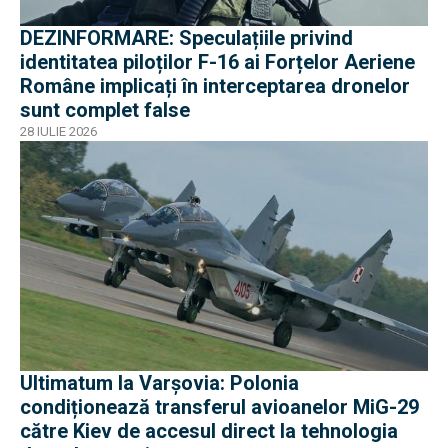
DEZINFORMARE: Speculațiile privind
identitatea piloților F-16 ai Forțelor Aeriene
Române implicați în interceptarea dronelor
sunt complet false
28 IULIE 2026
Ultimatum la Varșovia: Polonia
condiționează transferul avioanelor MiG-29
către Kiev de accesul direct la tehnologia