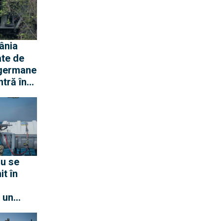
te de
 germane
tră în
or
ulele,
u
anc
u se
it în
 un
forțe