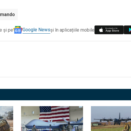
omando
Google News
e și pe
și în aplicațiile mobile