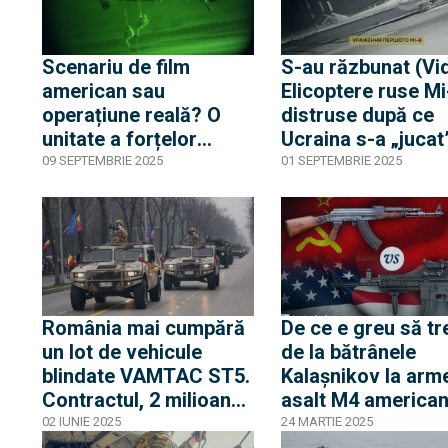
„mașinăria de război”
a Rusiei
Scenariu de film
S-au răzbunat (Vi
american sau
Elicoptere ruse Mi
operațiune reală? O
distruse după ce
unitate a forțelor
Ucraina s-a „jucat
speciale SEAL s-a
drone într-o bază
09 SEPTEMBRIE 2025
01 SEPTEMBRIE 2025
infiltrat în Coreea de
considerată de ru
Nord, dar misiunea a
„impenetrabilă”, în
sfârșit foarte prost
inima Crimeei
România mai cumpără
De ce e greu să tr
un lot de vehicule
de la bătrânele
blindate VAMTAC ST5.
Kalașnikov la arm
Contractul, 2 milioane
asalt M4 american
de euro
Un luptător ucrai
02 IUNIE 2025
24 MARTIE 2025