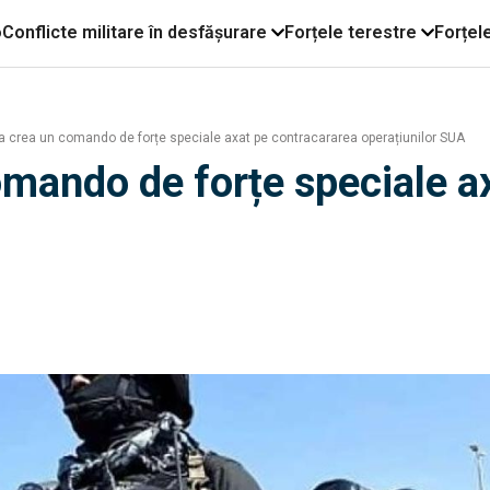
o
Conflicte militare în desfășurare
Forțele terestre
Forțel
 crea un comando de forțe speciale axat pe contracararea operațiunilor SUA
mando de forțe speciale a