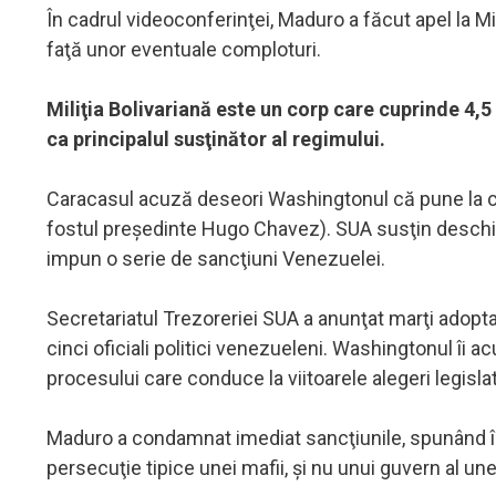
În cadrul videoconferinţei, Maduro a făcut apel la Mi
faţă unor eventuale comploturi.
Miliţia Bolivariană este un corp care cuprinde 4,
ca principalul susţinător al regimului.
Caracasul acuză deseori Washingtonul că pune la ca
fostul preşedinte Hugo Chavez). SUA susţin deschis c
impun o serie de sancţiuni Venezuelei.
Secretariatul Trezoreriei SUA a anunţat marţi adopta
cinci oficiali politici venezueleni. Washingtonul îi 
procesului care conduce la viitoarele alegeri legisla
Maduro a condamnat imediat sancţiunile, spunând în
persecuţie tipice unei mafii, şi nu unui guvern al une