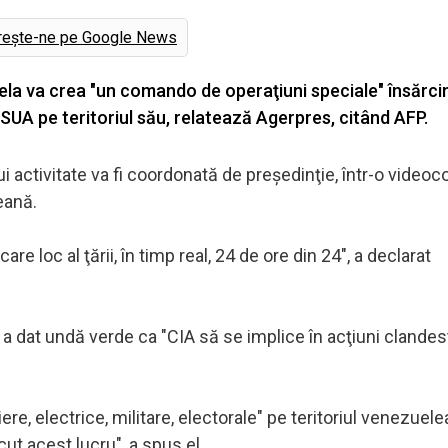
rește-ne pe Google News
la va crea "un comando de operaţiuni speciale" însărci
SUA pe teritoriul său, relatează Agerpres, citând AFP.
activitate va fi coordonată de preşedinţie, într-o videoc
eană.
re loc al ţării, în timp real, 24 de ore din 24", a declarat
 a dat undă verde ca "CIA să se implice în acţiuni clandes
ere, electrice, militare, electorale" pe teritoriul venezuel
t acest lucru", a spus el.