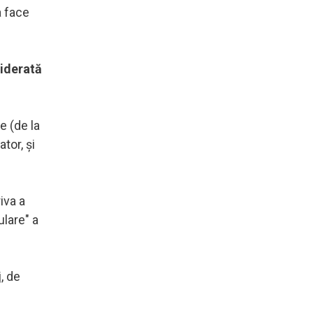
a face
siderată
e (de la
tor, şi
iva a
ulare" a
, de