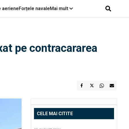
e aeriene
Forțele navale
Mai mult
xat pe contracararea
CELE MAI CITITE