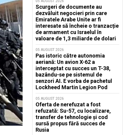
05 AUGUST 2026
Scurgeri de documente au
dezvăluit negocieri prin care
Emiratele Arabe Unite ar fi
interesate să încheie o tranzacție
de armament cu Israelul în
valoare de 1,3 miliarde de dolari
05 AUGUST 2026
Pas istoric către autonomia
aeriană: Un avion X-62 a
interceptat cu succes un T-38,
bazându-se pe sistemul de
senzori AI. E vorba de pachetul
Lockheed Martin Legion Pod
05 AUGUST 2026
Oferta de nerefuzat a fost
refuzată: Su-57, cu localizare,
transfer de tehnologie și cod
sursă propus fără succes de
Rusia