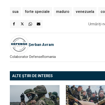
sua
forte speciale
maduro
venezuela
c
Urmăriți-n
Șerban Avram
Colaborator DefenseRomania
ALTE ȘTIRI DE INTERES