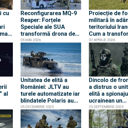
i cu
Reconfigurarea MQ-9
Proiecție de fo
Reaper: Forțele
militară în ad
ri
Speciale ale SUA
teritoriului Iran
rmații
transformă drona de
Cum a transfo
atac în nod central
USAF Special T
05 MAI 2026
07 APRILIE 2026
pentru operarea
o fâșie de păm
sistemelor autonome
bază operativă
câteva ore
Unitatea de elită a
Dincolo de fro
rii
României: JLTV au
a distrus o uni
” al
turele automatizate iar
elită a spionaju
blindatele Polaris au
ucrainean un
SBU a
fost parașutate cu
bombardier T
05 DECEMBRIE 2025
25 SEPTEMBRIE 2025
EXCLUSIV
succes. Forțele
aflat la 600 km 
speciale excelează ca
teritoriul inami