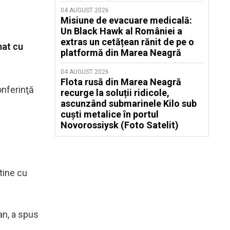
04 AUGUST 2026
Misiune de evacuare medicală:
Un Black Hawk al României a
extras un cetățean rănit de pe o
nat cu
platformă din Marea Neagră
04 AUGUST 2026
Flota rusă din Marea Neagră
onferinţă
recurge la soluții ridicole,
ascunzând submarinele Kilo sub
cuști metalice în portul
Novorossiysk (Foto Satelit)
tine cu
ean, a spus