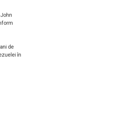
w John
onform
 ani de
ezuelei în