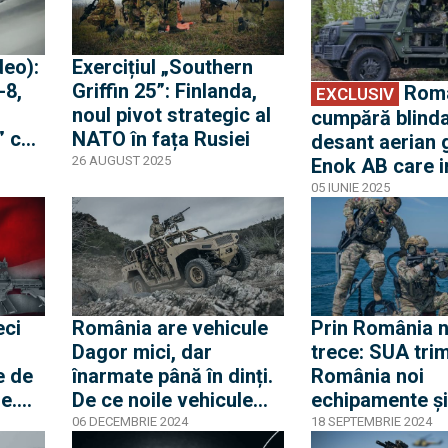
dotări și pregătire
deo):
Exercițiul „Southern
-8,
Griffin 25”: Finlanda,
România
EXCLUSIV
noul pivot strategic al
cumpără blinda
” cu
NATO în fața Rusiei
desant aerian
26 AUGUST 2025
Enok AB care in
și
dotarea Forțel
05 IUNIE 2025
pentru Operaţii
Speciale. Vehic
adaptate pentr
apărare anti-t
eci
România are vehicule
Prin România n
Dagor mici, dar
trece: SUA trim
e de
înarmate până în dinți.
România noi
e.
De ce noile vehicule
echipamente și
nean
ale forțelor speciale
contingent de 
06 DECEMBRIE 2024
18 SEPTEMBRIE 2024