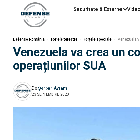
Securitate & Externe
Vide
Defense România
›
Forțele terestre
›
Forțele speciale
›
Venezuela va
Venezuela va crea un co
operațiunilor SUA
De
Șerban Avram
23 SEPTEMBRIE 2020