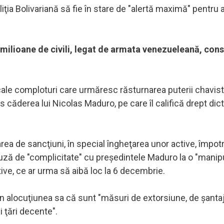
liţia Bolivariană să fie în stare de "alertă maximă" pentru 
5 milioane de civili, legat de armata venezueleană, con
le comploturi care urmăresc răsturnarea puterii chavist
ăderea lui Nicolas Maduro, pe care îl califică drept dicta
rea de sancţiuni, în special îngheţarea unor active, împotr
acuză de "complicitate" cu preşedintele Maduro la o "manip
tive, ce ar urma să aibă loc la 6 decembrie.
 alocuţiunea sa că sunt "măsuri de extorsiune, de şantaj
i ţări decente".