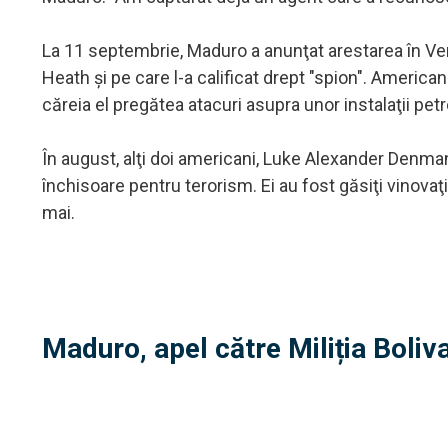
La 11 septembrie, Maduro a anunţat arestarea în V
Heath şi pe care l-a calificat drept "spion". Americ
căreia el pregătea atacuri asupra unor instalaţii petro
În august, alţi doi americani, Luke Alexander Denman
închisoare pentru terorism. Ei au fost găsiţi vinovaţ
mai.
Maduro, apel către Miliția Boliv