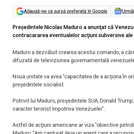
Adaugă-ne ca sursă preferată în Google
Urmă
Preşedintele Nicolas Maduro a anunţat că Venezue
contracararea eventualelor acţiuni subversive ale 
Maduro a dezvăluit crearea acestui comando, a cărui 
difuzată de televiziunea guvernamentală venezuel
Noua unitate va avea "capacitatea de a acţiona în orica
preşedintele socialist.
Potrivit lui Maduro, preşedintele SUA, Donald Trump,
caracter terorist împotriva Venezuelei".
Astfel de acţiuni americane ar viza "obiective petroli
Maduro. "Am capturat deja un agent care a recunoscu