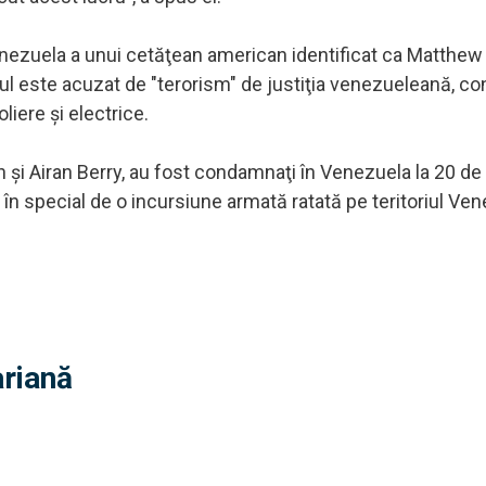
enezuela a unui cetăţean american identificat ca Matthe
anul este acuzat de "terorism" de justiţia venezueleană, c
liere şi electrice.
 şi Airan Berry, au fost condamnaţi în Venezuela la 20 de
i în special de o incursiune armată ratată pe teritoriul Ven
ariană