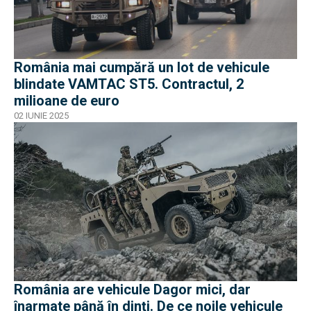
România mai cumpără un lot de vehicule
blindate VAMTAC ST5. Contractul, 2
milioane de euro
02 IUNIE 2025
România are vehicule Dagor mici, dar
înarmate până în dinți. De ce noile vehicule