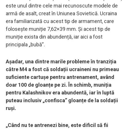
este unul dintre cele mai recunoscute modele de
armă de asalt, creat în Uniunea Sovietică. Ucraina
era familiarizată cu acest tip de armament, care
folosește muniție 7,62×39 mm. Și acest tip de
muniție exista din abundență, iar aici a fost
principala „bubă”.
Așadar, una dintre marile probleme în tranziția
către M4 a fost că soldații ucraineni nu primeau
suficiente cartușe pentru antrenament, având
doar 100 de gloanțe pe zi. În schimb, muniția
pentru Kalashnikov era abundentă, iar în luptă
puteau inclusiv „confisca” gloanțe de la soldații
ruși.
„Când nu te antrenezi bine, este dificil să fii