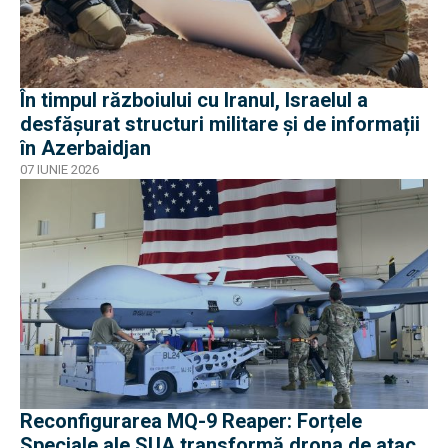
În timpul războiului cu Iranul, Israelul a
desfășurat structuri militare și de informații
în Azerbaidjan
07 IUNIE 2026
Reconfigurarea MQ-9 Reaper: Forțele
Speciale ale SUA transformă drona de atac