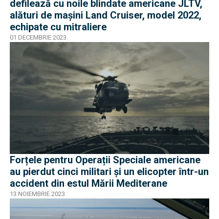
defilează cu noile blindate americane JLTV,
alături de mașini Land Cruiser, model 2022,
echipate cu mitraliere
01 DECEMBRIE 2023
Forțele pentru Operații Speciale americane
au pierdut cinci militari și un elicopter într-un
accident din estul Mării Mediterane
13 NOIEMBRIE 2023