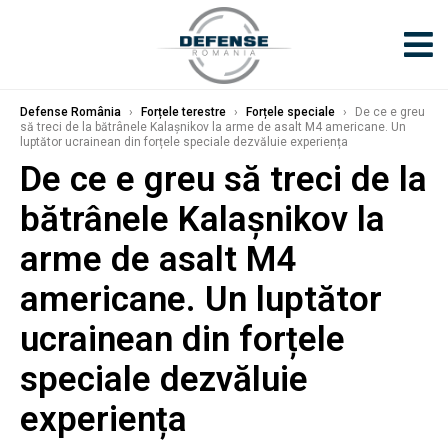
Defense România
›
Forțele terestre
›
Forțele speciale
›
De ce e greu
să treci de la bătrânele Kalașnikov la arme de asalt M4 americane. Un
luptător ucrainean din forțele speciale dezvăluie experiența
De ce e greu să treci de la
bătrânele Kalașnikov la
arme de asalt M4
americane. Un luptător
ucrainean din forțele
speciale dezvăluie
experiența