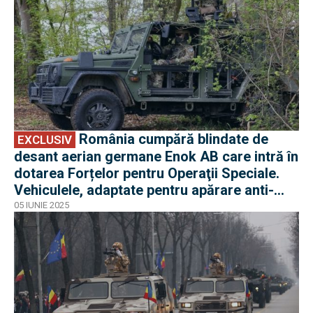
România cumpără blindate de
EXCLUSIV
desant aerian germane Enok AB care intră în
dotarea Forțelor pentru Operaţii Speciale.
Vehiculele, adaptate pentru apărare anti-
tanc
05 IUNIE 2025