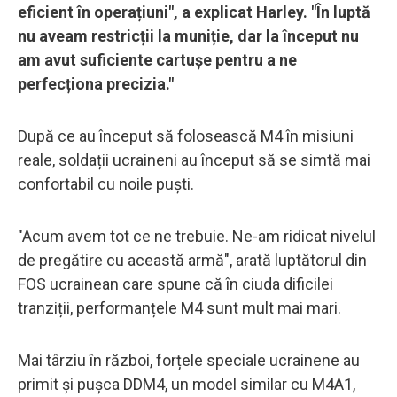
eficient în operațiuni", a explicat Harley. "În luptă
nu aveam restricții la muniție, dar la început nu
am avut suficiente cartușe pentru a ne
perfecționa precizia."
După ce au început să folosească M4 în misiuni
reale, soldații ucraineni au început să se simtă mai
confortabil cu noile puști.
"Acum avem tot ce ne trebuie. Ne-am ridicat nivelul
de pregătire cu această armă", arată luptătorul din
FOS ucrainean care spune că în ciuda dificilei
tranziții, performanțele M4 sunt mult mai mari.
Mai târziu în război, forțele speciale ucrainene au
primit și pușca DDM4, un model similar cu M4A1,