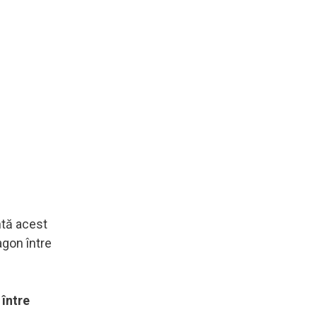
ntă acest
agon între
 între