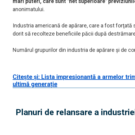
mari puteri, care sunt "net superioare" previziunil
anonimatului.
Industria americană de apărare, care a fost forţată 
dorit să recolteze beneficiile păcii după destrămar
Numărul grupurilor din industria de apărare şi de con
Citește și: Lista impresionantă a armelor tri
ultimă generație
Planuri de relansare a industrie