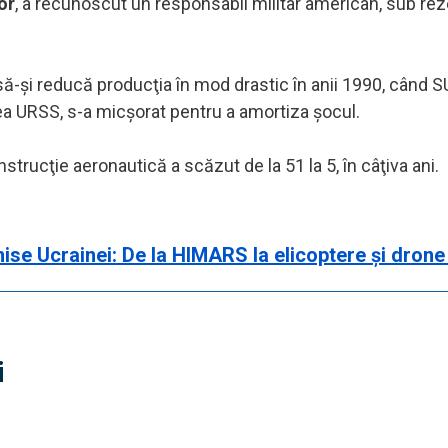
or
, a recunoscut un responsabil militar american, sub re
să-şi reducă producţia în mod drastic în anii 1990, când 
ea URSS, s-a micșorat pentru a amortiza şocul.
strucţie aeronautică a scăzut de la 51 la 5, în câţiva ani.
mise Ucrainei: De la HIMARS la elicoptere și drone
i