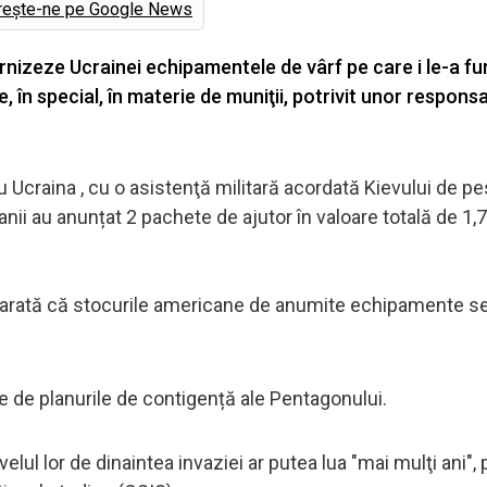
rește-ne pe Google News
nizeze Ucrainei echipamentele de vârf pe care i le-a fu
în special, în materie de muniţii, potrivit unor responsab
Ucraina , cu o asistenţă militară acordată Kievului de pe
nii au anunțat 2 pachete de ajutor în valoare totală de 1,
s, arată că stocurile americane de anumite echipamente s
e de planurile de contigență ale Pentagonului.
lul lor de dinaintea invaziei ar putea lua "mai mulţi ani", po