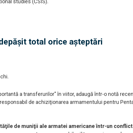
tional studies (CSIS).
depășit total orice așteptări
chi.
rtantă a transferurilor" în viitor, adaugă într-o notă rece
t responsabil de achiziţionarea armamentului pentru Pent
tăţile de muniţii ale armatei americane într-un conflict