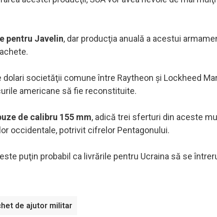
e pentru Javelin
, dar producţia anuală a acestui armame
rachete.
dolari societăţii comune între Raytheon şi Lockheed Mar
curile americane să fie reconstituite.
buze de calibru 155 mm
, adică trei sferturi din aceste mun
r occidentale, potrivit cifrelor Pentagonului.
este puţin probabil ca livrările pentru Ucraina să se întrer
het de ajutor militar