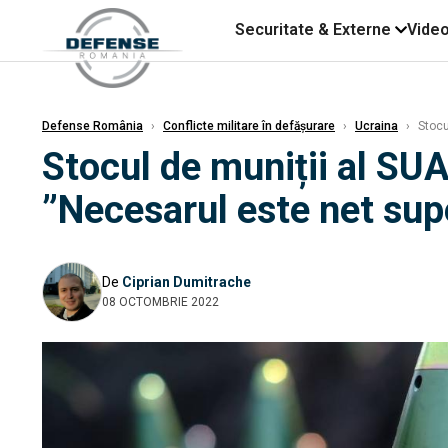
Securitate & Externe
Vide
Defense România
›
Conflicte militare în defășurare
›
Ucraina
›
Stocul
Stocul de muniții al SUA
”Necesarul este net supe
De
Ciprian Dumitrache
08 OCTOMBRIE 2022