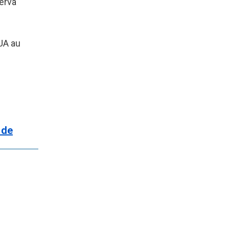
zerva
SUA au
 de