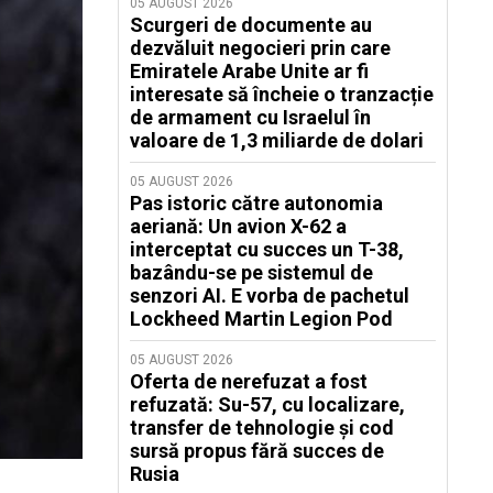
05 AUGUST 2026
Scurgeri de documente au
dezvăluit negocieri prin care
Emiratele Arabe Unite ar fi
interesate să încheie o tranzacție
de armament cu Israelul în
valoare de 1,3 miliarde de dolari
05 AUGUST 2026
Pas istoric către autonomia
aeriană: Un avion X-62 a
interceptat cu succes un T-38,
bazându-se pe sistemul de
senzori AI. E vorba de pachetul
Lockheed Martin Legion Pod
05 AUGUST 2026
Oferta de nerefuzat a fost
refuzată: Su-57, cu localizare,
transfer de tehnologie și cod
sursă propus fără succes de
Rusia