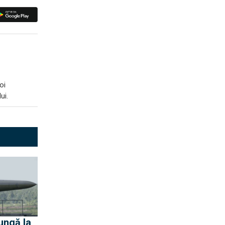
oi
ui.
ungă la