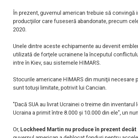
În prezent, guvernul american trebuie să convingă i
producţiilor care fuseseră abandonate, precum cele 
2020.
Unele dintre aceste echipamente au devenit emblema
utilizată de forţele ucrainene la începutul conflictu
intre în Kiev, sau sistemele HIMARS.
Stocurile americane HIMARS din muniţii necesare p
sunt totuşi limitate, potrivit lui Cancian.
"Dacă SUA au livrat Ucrainei o treime din inventarul
Ucraina a primit între 8.000 şi 10.000 din ele", un nu
Or,
Lockheed Martin nu produce în prezent decât 5
guvernul american a deblocat fonduri pentru acceler