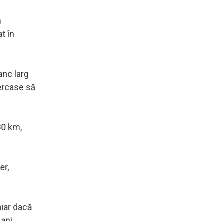
a
t în
anc larg
cercase să
80 km,
er,
hiar dacă
 ani