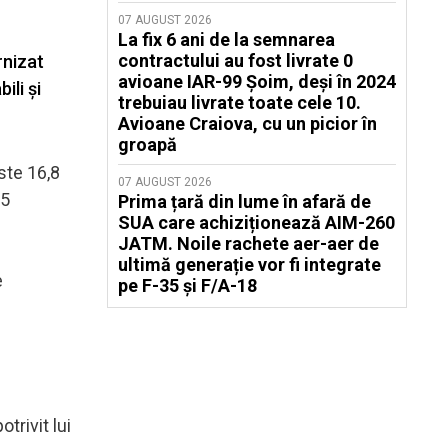
07 AUGUST 2026
La fix 6 ani de la semnarea
contractului au fost livrate 0
rnizat
avioane IAR-99 Șoim, deși în 2024
ili şi
trebuiau livrate toate cele 10.
Avioane Craiova, cu un picior în
groapă
ste 16,8
07 AUGUST 2026
75
Prima țară din lume în afară de
SUA care achiziționează AIM-260
JATM. Noile rachete aer-aer de
ultimă generație vor fi integrate
e
pe F-35 și F/A-18
trivit lui