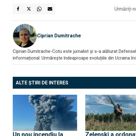
Urmăriți-n
Ciprian Dumitrache
Ciprian Dumitrache-Cotu este jurnalist și s-a alăturat DefenseR
informațional. Urmărește îndeaproape evoluțiile din Ucraina încă
ALTE ȘTIRI DE INTERES
Un nou incendiu la
Zelenski a ordona