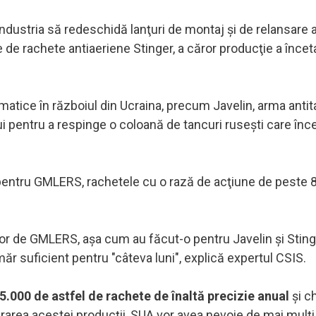
ndustria să redeschidă lanţuri de montaj şi de relansare 
de rachete antiaeriene Stinger, a căror producţie a înceta
tice în războiul din Ucraina, precum Javelin, arma antit
lui pentru a respinge o coloană de tancuri ruseşti care în
entru GMLERS, rachetele cu o rază de acţiune de peste 
 lor de GMLERS, aşa cum au făcut-o pentru Javelin şi Sting
măr suficient pentru "câteva luni", explică expertul CSIS.
.000 de astfel de rachete de înaltă precizie anual
şi c
area acestei producţii, SUA vor avea nevoie de mai mulţi