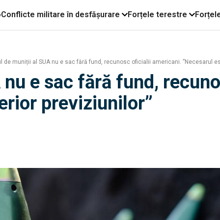
o
Conflicte militare în desfășurare
Forțele terestre
Forțel
 de muniții al SUA nu e sac fără fund, recunosc oficialii americani. ”Necesarul est
 nu e sac fără fund, recuno
rior previziunilor”