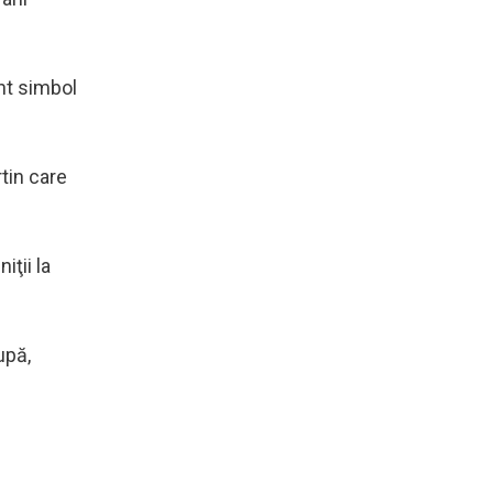
nt simbol
tin care
iţii la
upă,