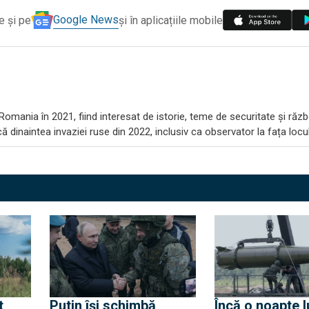
Google News
e și pe
și în aplicațiile mobile
omania în 2021, fiind interesat de istorie, teme de securitate și răzb
 dinaintea invaziei ruse din 2022, inclusiv ca observator la fața locul
t
Putin își schimbă
Încă o noapte l