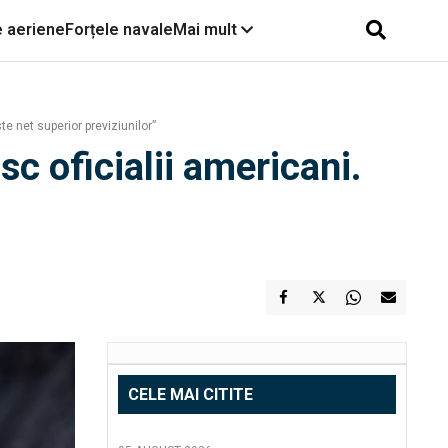
e aeriene
Forțele navale
Mai mult
e net superior previziunilor”
sc oficialii americani.
CELE MAI CITITE