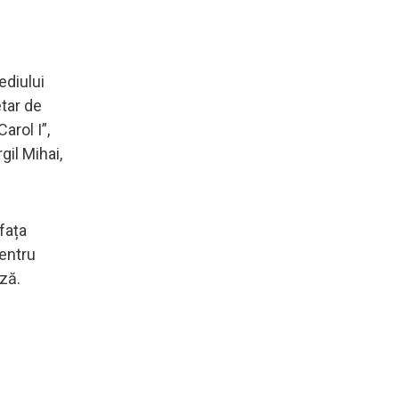
ediului
etar de
arol I”,
il Mihai,
fața
pentru
ză.