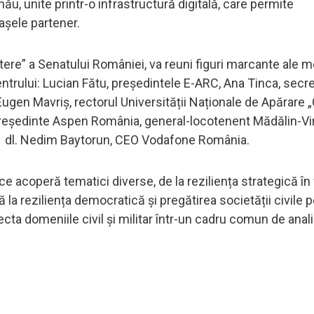
nău, unite printr-o infrastructură digitală, care permite
rașele partener.
tere” a Senatului României, va reuni figuri marcante ale m
Centrului: Lucian Fătu, președintele E-ARC, Ana Tinca, secr
Eugen Mavriș, rectorul Universității Naționale de Apărare „C
președinte Aspen România, general-locotenent Mădălin-Virg
ener dl. Nedim Baytorun, CEO Vodafone România.
 acoperă tematici diverse, de la reziliența strategică în 
 la reziliența democratică și pregătirea societății civile 
ta domeniile civil și militar într-un cadru comun de anali