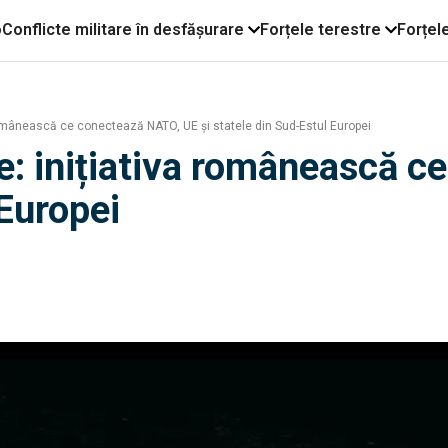
o
Conflicte militare în desfășurare
Forțele terestre
Forțel
 românească ce conectează NATO, UE și statele din Sud-Estul Europei
re: inițiativa românească 
 Europei