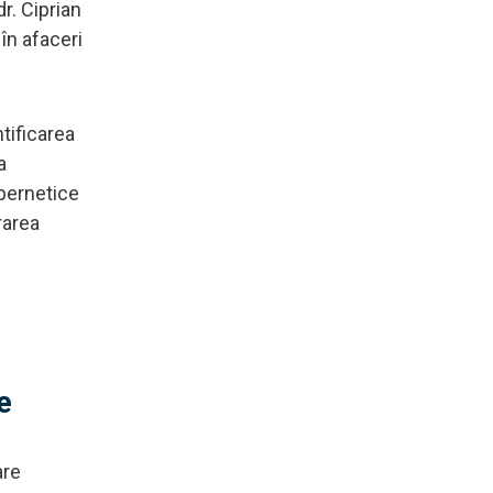
r. Ciprian
în afaceri
tificarea
a
ibernetice
rarea
e
are