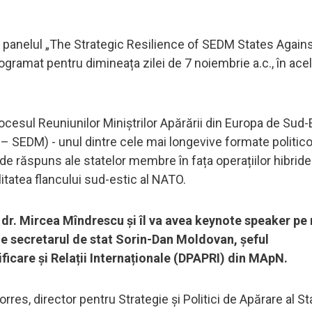
 panelul „The Strategic Resilience of SEDM States Agains
ramat pentru dimineața zilei de 7 noiembrie a.c., în acel
rocesul Reuniunilor Miniștrilor Apărării din Europa de Sud-
 SEDM) - unul dintre cele mai longevive formate politico
e de răspuns ale statelor membre în fața operațiilor hibride 
itatea flancului sud-estic al NATO.
 dr. Mircea Mîndrescu și îl va avea keynote speaker pe 
 de secretarul de stat Sorin-Dan Moldovan, șeful
ficare și Relații Internaționale (DPAPRI) din MApN.
es, director pentru Strategie și Politici de Apărare al St