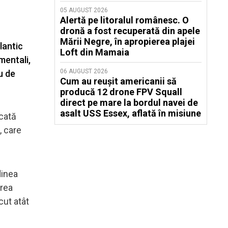
05 AUGUST 2026
Alertă pe litoralul românesc. O
dronă a fost recuperată din apele
Mării Negre, în apropierea plajei
lantic
Loft din Mamaia
mentali,
06 AUGUST 2026
u de
Cum au reușit americanii să
producă 12 drone FPV Squall
direct pe mare la bordul navei de
asalt USS Essex, aflată în misiune
icată
, care
dinea
area
cut atât