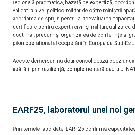
regională pragmatică, bazată pe expertiză, coordonare
validat la nivel politico-militar de către miniștrii apă
acordarea de sprijin pentru autoevaluarea capacitățil
certificare pentru experții civili și militari, utiliza
doctrinar, precum și organizarea de conferințe și gr
pilon operațional al cooperării în Europa de Sud-Est.
Aceste demersuri nu doar consolidează coeziunea r
apărării prin reziliență, complementară cadrului NATO
EARF25, laboratorul unei noi gene
Prin temele abordate, EARF25 confirmă capacitatea R