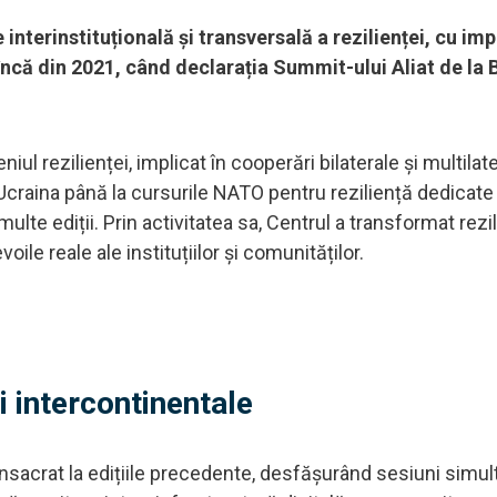
terinstituțională și transversală a rezilienței, cu im
ncă din 2021, când declarația Summit-ului Aliat de la 
l rezilienței, implicat în cooperări bilaterale și multilate
Ucraina până la cursurile NATO pentru reziliență dedicate
multe ediții. Prin activitatea sa, Centrul a transformat rezil
ile reale ale instituțiilor și comunităților.
 intercontinentale
nsacrat la edițiile precedente, desfășurând sesiuni simul