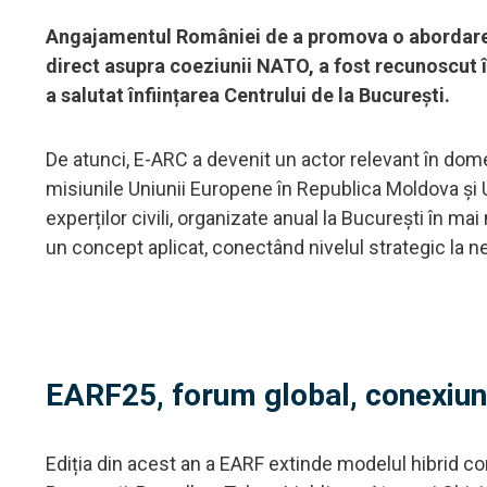
Angajamentul României de a promova o abordare in
direct asupra coeziunii NATO, a fost recunoscut î
a salutat înființarea Centrului de la București.
De atunci, E-ARC a devenit un actor relevant în domeniu
misiunile Uniunii Europene în Republica Moldova și 
experților civili, organizate anual la București în mai 
un concept aplicat, conectând nivelul strategic la nevo
EARF25, forum global, conexiuni
Ediția din acest an a EARF extinde modelul hibrid co