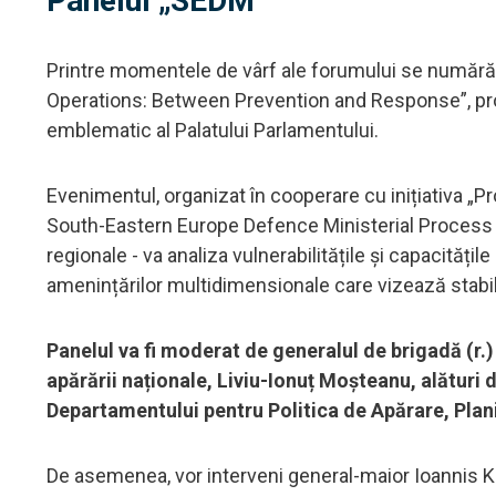
Panelul „SEDM”
Printre momentele de vârf ale forumului se numără
Operations: Between Prevention and Response”, prog
emblematic al Palatului Parlamentului.
Evenimentul, organizat în cooperare cu inițiativa „P
South-Eastern Europe Defence Ministerial Process –
regionale - va analiza vulnerabilitățile și capacitățil
amenințărilor multidimensionale care vizează stabil
Panelul va fi moderat de generalul de brigadă (r.)
apărării naționale, Liviu-Ionuț Moșteanu, alături
Departamentului pentru Politica de Apărare, Plani
De asemenea, vor interveni general-maior Ioannis Korr