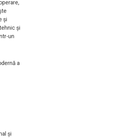
operare,
ște
e și
tehnic și
ntr-un
odernă a
al și