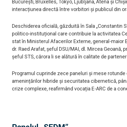
București, Bruxelles, Tokyo, Ljubljana, Atena și Chiși
interacțiunea directă între vorbitori și publicul din o
Deschiderea oficială, găzduită în Sala „Constantin S
politico-instituțional care contribuie la activitatea 
stat în Ministerul Afacerilor Externe, general-maior 
dr. Raed Arafat, șeful DSU/MAI, dl. Mircea Geoană, 
șeful STS, cărora li se alătură în calitate de part
Programul cuprinde zece paneluri și mese rotunde ce
amenințărilor hibride și securitatea cibernetică, până
crize complexe, reafirmând vocația E-ARC de a conec