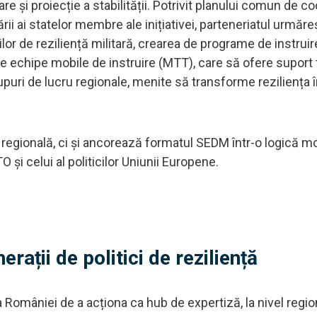
 și proiecție a stabilității. Potrivit planului comun de co
rării ai statelor membre ale inițiativei, parteneriatul urmăre
or de reziliență militară, crearea de programe de instruir
rea de echipe mobile de instruire (MTT), care să ofere suport 
upuri de lucru regionale, menite să transforme reziliența î
egională, ci și ancorează formatul SEDM într-o logică m
 și celui al politicilor Uniunii Europene.
rații de politici de reziliență
omâniei de a acționa ca hub de expertiză, la nivel region