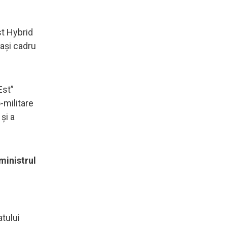
t Hybrid
ași cadru
Est”
-militare
și a
ministrul
atului