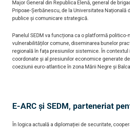
Major General din Republica Elenă, general de brigadă
Pripoae-Șerbănescu, de la Universitatea Națională de 
publice și comunicare strategică.
Panelul SEDM va funcționa ca o platformă politico-mil
vulnerabilităților comune, diseminarea bunelor prac
regională în fața presiunilor sistemice. În contextul
coordonate și al presiunilor economice generate de 
coeziunii euro-atlantice în zona Mării Negre și Balca
E-ARC și SEDM, parteneriat pent
În logica actuală a diplomației de securitate, coop