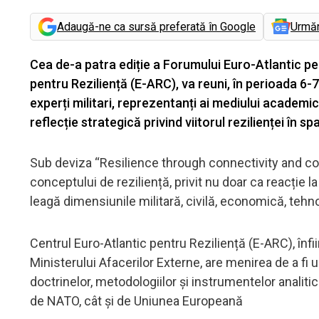
Adaugă-ne ca sursă preferată în Google
Urmă
Cea de-a patra ediție a Forumului Euro-Atlantic pe
pentru Reziliență (E-ARC), va reuni, în perioada 6-
experți militari, reprezentanți ai mediului academic 
reflecție strategică privind viitorul rezilienței în sp
Sub deviza “Resilience through connectivity and co
conceptului de reziliență, privit nu doar ca reacție l
leagă dimensiunile militară, civilă, economică, tehno
Centrul Euro-Atlantic pentru Reziliență (E-ARC), înf
Ministerului Afacerilor Externe, are menirea de a fi 
doctrinelor, metodologiilor și instrumentelor analiti
de NATO, cât și de Uniunea Europeană