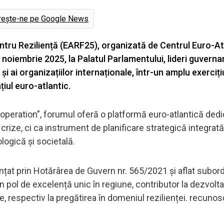
rește-ne pe Google News
ntru Reziliență (EARF25), organizată de Centrul Euro-At
7 noiembrie 2025, la Palatul Parlamentului, lideri guverna
și ai organizațiilor internaționale, într-un amplu exerciți
ațiul euro-atlantic.
operation”, forumul oferă o platformă euro-atlantică ded
a crize, ci ca instrument de planificare strategică integrată
logică și societală.
iințat prin Hotărârea de Guvern nr. 565/2021 și aflat subor
un pol de excelență unic în regiune, contributor la dezvolt
ce, respectiv la pregătirea în domeniul rezilienței. recunos