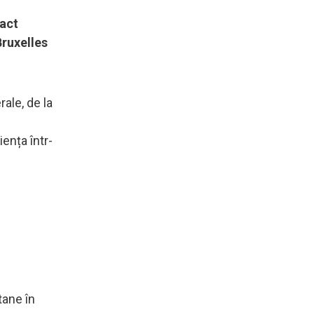
pact
Bruxelles
rale, de la
iența într-
tane în