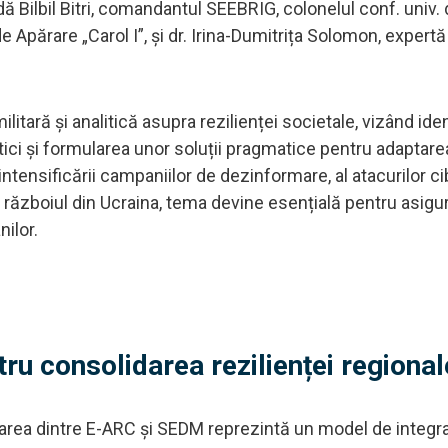
 Bilbil Bitri, comandantul SEEBRIG, colonelul conf. univ. d
Apărare „Carol I”, și dr. Irina-Dumitrița Solomon, expertă 
itară și analitică asupra rezilienței societale, vizând iden
tici și formularea unor soluții pragmatice pentru adaptare
 intensificării campaniilor de dezinformare, al atacurilor c
războiul din Ucraina, tema devine esențială pentru asigu
nilor.
ru consolidarea rezilienței regional
erarea dintre E-ARC și SEDM reprezintă un model de integr