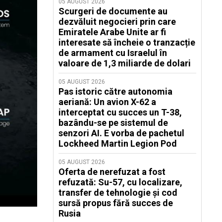
05 AUGUST 2026
Scurgeri de documente au
dezvăluit negocieri prin care
Emiratele Arabe Unite ar fi
interesate să încheie o tranzacție
de armament cu Israelul în
valoare de 1,3 miliarde de dolari
05 AUGUST 2026
Pas istoric către autonomia
aeriană: Un avion X-62 a
interceptat cu succes un T-38,
bazându-se pe sistemul de
senzori AI. E vorba de pachetul
Lockheed Martin Legion Pod
05 AUGUST 2026
Oferta de nerefuzat a fost
refuzată: Su-57, cu localizare,
transfer de tehnologie și cod
sursă propus fără succes de
Rusia