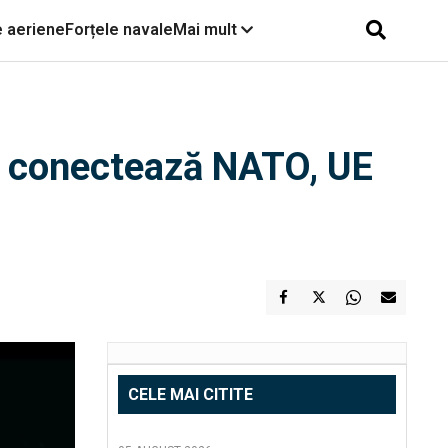
e aeriene
Forțele navale
Mai mult
ce conectează NATO, UE
CELE MAI CITITE