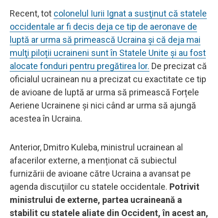
Recent, tot
colonelul Iurii Ignat a susţinut că statele
occidentale ar fi decis deja ce tip de aeronave de
luptă ar urma să primească Ucraina şi că deja mai
mulţi piloții ucraineni sunt în Statele Unite și au fost
alocate fonduri pentru pregătirea lor.
De precizat că
oficialul ucrainean nu a precizat cu exactitate ce tip
de avioane de luptă ar urma să primească Forțele
Aeriene Ucrainene şi nici când ar urma să ajungă
acestea în Ucraina.
Anterior, Dmitro Kuleba, ministrul ucrainean al
afacerilor externe, a menționat că subiectul
furnizării de avioane către Ucraina a avansat pe
agenda discuţiilor cu statele occidentale.
Potrivit
ministrului de externe, partea ucraineană a
stabilit cu statele aliate din Occident, în acest an,