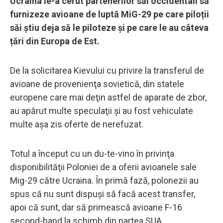
Ucraina le-a cerut partenerilor săi occidentali să
furnizeze avioane de luptă MiG-29 pe care piloții
săi știu deja să le piloteze și pe care le au câteva
țări din Europa de Est.
De la solicitarea Kievului cu privire la transferul de
avioane de provenienţa sovietică, din statele
europene care mai deţin astfel de aparate de zbor,
au apărut multe speculaţii şi au fost vehiculate
multe aşa zis oferte de nerefuzat.
Totul a început cu un du-te-vino în privinţa
disponibilităţii Poloniei de a oferii avioanele sale
Mig-29 către Ucraina. În primă fază, polonezii au
spus că nu sunt dispuşi să facă acest transfer,
apoi că sunt, dar să primească avioane F-16
second-hand la schimb din partea SUA.