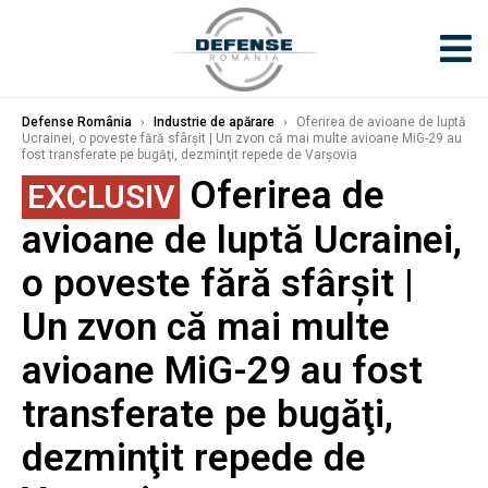
Defense România
›
Industrie de apărare
›
Oferirea de avioane de luptă
Ucrainei, o poveste fără sfârşit | Un zvon că mai multe avioane MiG-29 au
fost transferate pe bugăţi, dezminţit repede de Varşovia
Oferirea de
EXCLUSIV
avioane de luptă Ucrainei,
o poveste fără sfârşit |
Un zvon că mai multe
avioane MiG-29 au fost
transferate pe bugăţi,
dezminţit repede de