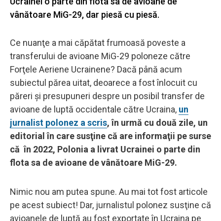
Ucrainei o parte din flota sa de avioane de
vânătoare MiG-29, dar piesă cu piesă.
Ce nuanţe a mai căpătat frumoasă poveste a
transferului de avioane MiG-29 poloneze către
Forţele Aeriene Ucrainene? Dacă până acum
subiectul părea uitat, deoarece a fost înlocuit cu
păreri şi presupuneri despre un posibil transfer de
avioane de luptă occidentale către Ucraina,
un
jurnalist polonez a scris
, în urmă cu două zile, un
editorial în care susţine că are informaţii pe surse
că în 2022, Polonia a livrat Ucrainei o parte din
flota sa de avioane de vânătoare MiG-29.
Nimic nou am putea spune. Au mai tot fost articole
pe acest subiect! Dar, jurnalistul polonez susţine că
avioanele de luptă au fost exportate în Ucraina pe