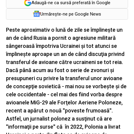
Adaugă-ne ca sursă preferată în Google
Urmărește-ne pe Google News
Peste aproximativ o lună de zile se împlineşte un
an de când Rusia a pornit o agresiune militară
sângeroasă împotriva Ucrainei şi tot atunci se
împlineşte aproape un an de când discuţia privind
transferul de avioane către ucraineni se tot reia.
Dacă până acum au fost o serie de zvonuri şi
presupuneri cu privire la transferul unor avioane
de concepţie sovietică - mai nou se vorbeşte şi de
cele occidentale - cel mai des fiind vorba despre
avioanele MiG-29 ale Forţelor Aeriene Poloneze,
recent a apărut o nouă ''poveste frumoasă''.
Astfel, un jurnalist polonez a susţinut că are
''informaţii pe surse'' că în 2022, Polonia a livrat