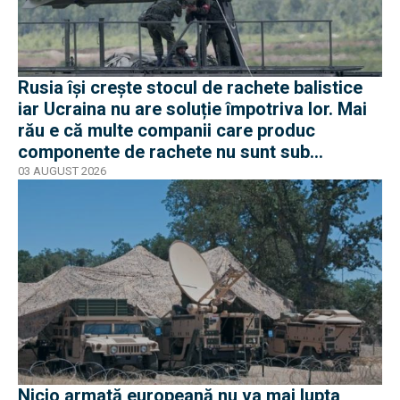
Rusia își crește stocul de rachete balistice
iar Ucraina nu are soluție împotriva lor. Mai
rău e că multe companii care produc
componente de rachete nu sunt sub
sancțiuni în Occident
03 AUGUST 2026
Nicio armată europeană nu va mai lupta