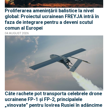
Proliferarea amenințării balistice la nivel
global: Proiectul ucrainean FREYJA intră în
faza de integrare pentru a deveni scutul
comun al Europei
04 AUGUST 2026
Câte rachete pot transporta celebrele drone
ucrainene FP-1 și FP-2, principalele
„vinovate” pentru lovirea Rusiei în adâncime