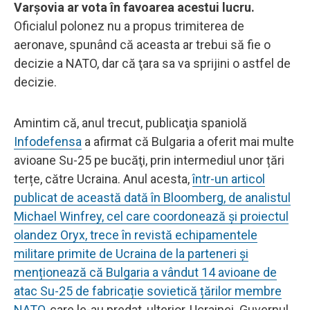
Varşovia ar vota în favoarea acestui lucru.
Oficialul polonez nu a propus trimiterea de
aeronave, spunând că aceasta ar trebui să fie o
decizie a NATO, dar că ţara sa va sprijini o astfel de
decizie.
Amintim că, anul trecut, publicaţia spaniolă
Infodefensa
a afirmat că Bulgaria a oferit mai multe
avioane Su-25 pe bucăţi, prin intermediul unor țări
terțe, către Ucraina. Anul acesta,
într-un articol
publicat de această dată în Bloomberg, de analistul
Michael Winfrey, cel care coordonează și proiectul
olandez Oryx, trece în revistă echipamentele
militare primite de Ucraina de la parteneri și
menționează că Bulgaria a vândut 14 avioane de
atac Su-25 de fabricație sovietică țărilor membre
NATO
, care le-au predat, ulterior, Ucrainei. Guvernul