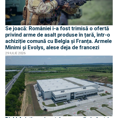
Se joacă: României i-a fost trimisă o ofertă
privind arme de asalt produse în țară, într-o
achiziție comună cu Belgia și Franța. Armele
Minimi și Evolys, alese deja de francezi
29 IULIE 2026