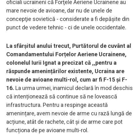
oficiali ucraineni că Forţele Aeriene Ucrainene au
mare nevoie de avioane, dar nu de unele de
concepţie sovietică - considerate a fi depăşite din
punct de vedere tehnic - ci de unele occidentale.
La sfârşitul anului trecut, Purtătorul de cuvânt al
Comandamentului Forțelor Aeriene Ucrainene,
colonelul Iurii Ignat a precizat că ,,pentru a
răspunde amenințărilor existente, Ucraina are
nevoie de avioane multi-rol, cum ar fi F-15 și F-
16.
La urma urmei, inamicul declară în mod deschis
că intenționează să continue să ne lovească
infrastructura. Pentru a respinge această
amenințare, avem nevoie de arme cu rază lungă de
acțiune, atât de rachete, cât și de arme care pot
funcționa de pe avioane multi-rol.