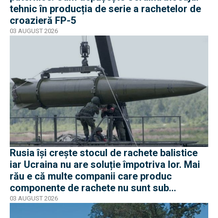
tehnic în producția de serie a rachetelor de
croazieră FP-5
03 AUGUST 2026
Rusia își crește stocul de rachete balistice
iar Ucraina nu are soluție împotriva lor. Mai
rău e că multe companii care produc
componente de rachete nu sunt sub
sancțiuni în Occident
03 AUGUST 2026