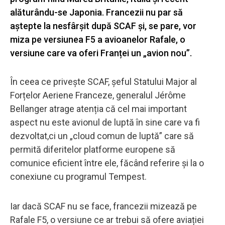
alăturându-se Japonia. Francezii nu par să
aștepte la nesfârșit după SCAF și, se pare, vor
miza pe versiunea F5 a avioanelor Rafale, o
versiune care va oferi Franței un „avion nou”.
În ceea ce privește SCAF, șeful Statului Major al
Forțelor Aeriene Franceze, generalul Jérôme
Bellanger atrage atenția că cel mai important
aspect nu este avionul de luptă în sine care va fi
dezvoltat,ci un „cloud comun de luptă” care să
permită diferitelor platforme europene să
comunice eficient între ele, făcând referire și la o
conexiune cu programul Tempest.
Iar dacă SCAF nu se face, francezii mizează pe
Rafale F5, o versiune ce ar trebui să ofere aviației