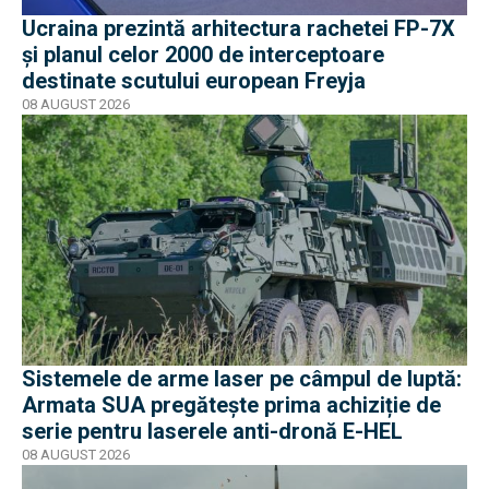
Ucraina prezintă arhitectura rachetei FP-7X
și planul celor 2000 de interceptoare
destinate scutului european Freyja
08 AUGUST 2026
Sistemele de arme laser pe câmpul de luptă:
Armata SUA pregătește prima achiziție de
serie pentru laserele anti-dronă E-HEL
08 AUGUST 2026