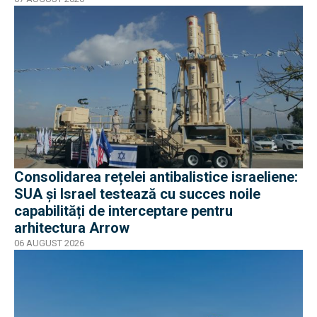
Consolidarea rețelei antibalistice israeliene:
SUA și Israel testează cu succes noile
capabilități de interceptare pentru
arhitectura Arrow
06 AUGUST 2026