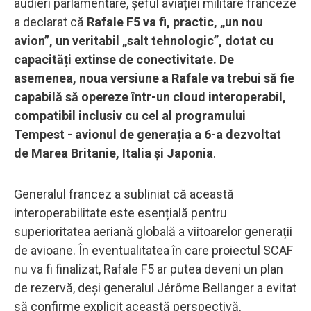
audieri parlamentare, șeful aviației militare franceze
a declarat că
Rafale F5 va fi, practic, „un nou
avion”, un veritabil „salt tehnologic”, dotat cu
capacități extinse de conectivitate. De
asemenea, noua versiune a Rafale va trebui să fie
capabilă să opereze într-un cloud interoperabil,
compatibil inclusiv cu cel al programului
Tempest - avionul de generația a 6-a dezvoltat
de Marea Britanie, Italia și Japonia
.
Generalul francez a subliniat că această
interoperabilitate este esențială pentru
superioritatea aeriană globală a viitoarelor generații
de avioane. În eventualitatea în care proiectul SCAF
nu va fi finalizat, Rafale F5 ar putea deveni un plan
de rezervă, deși generalul Jérôme Bellanger a evitat
să confirme explicit această perspectivă,