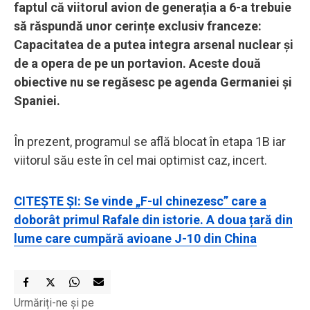
faptul că viitorul avion de generația a 6-a trebuie
să răspundă unor cerințe exclusiv franceze:
Capacitatea de a putea integra arsenal nuclear și
de a opera de pe un portavion. Aceste două
obiective nu se regăsesc pe agenda Germaniei și
Spaniei.
În prezent, programul se află blocat în etapa 1B iar
viitorul său este în cel mai optimist caz, incert.
CITEȘTE ȘI: Se vinde „F-ul chinezesc” care a
doborât primul Rafale din istorie. A doua țară din
lume care cumpără avioane J-10 din China
Urmăriți-ne și pe