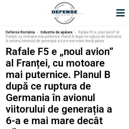
Defense România
›
Industrie de apărare
›
Rafale F5 e „noul avion” al
Franței, cu motoare mai puternice. Planul B după ce ruptura de Germania
în avionul viitorului de generația a 6-a e mai mare decât părea
Rafale F5 e „noul avion”
al Franței, cu motoare
mai puternice. Planul B
după ce ruptura de
Germania în avionul
viitorului de generația a
6-a e mai mare decât