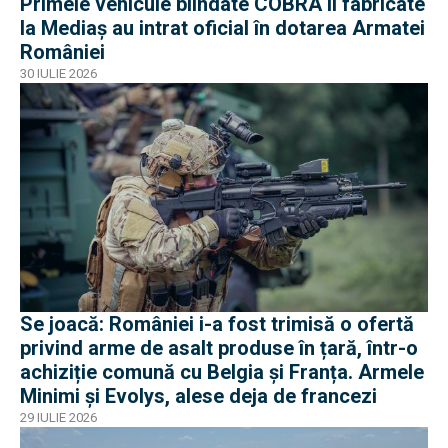
Primele vehicule blindate COBRA II fabricate
la Mediaș au intrat oficial în dotarea Armatei
României
30 IULIE 2026
Se joacă: României i-a fost trimisă o ofertă
privind arme de asalt produse în țară, într-o
achiziție comună cu Belgia și Franța. Armele
Minimi și Evolys, alese deja de francezi
29 IULIE 2026