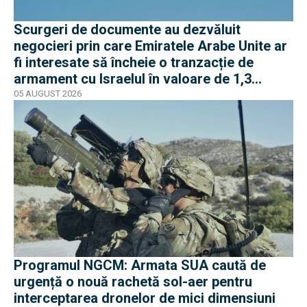
Scurgeri de documente au dezvăluit
negocieri prin care Emiratele Arabe Unite ar
fi interesate să încheie o tranzacție de
armament cu Israelul în valoare de 1,3
miliarde de dolari
05 AUGUST 2026
Programul NGCM: Armata SUA caută de
urgență o nouă rachetă sol-aer pentru
interceptarea dronelor de mici dimensiuni