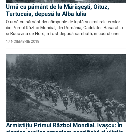
Urnă cu pământ de la Mărășești, Oituz,
Turtucaia, depusă la Alba Iulia
O urnă cu pământ din câmpurile de luptă şi cimitirele eroilor
din Primul Război Mondial, din România, Cadrilater, Basarabia
şi Bucovina de Nord, a fost depusă sâmbătă, în cadrul unei...
17 NOIEMBRIE 2018
Armistițiu Primul Război Mondial. Ivașcu: În