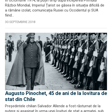
În octombrie 1914, la puțin timp după începerea Primului
Război Mondial, Imperiul Țarist se găsea în situația dificilă de
a rămâne izolat, comunicația Rusiei cu Occidentul și SUA
fiind...
30 SEPTEMBRIE 2018
Augusto Pinochet, 45 de ani de la lovitura de
stat din Chile
Preşedintele chilian Salvador Allende a fost răsturnat de la
putere şi asasinat în urma unei lovituri de stat a armatei, sub