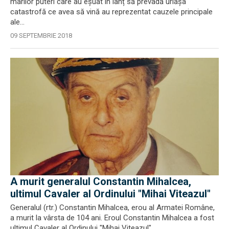
marilor puteri care au eșuat în lanț să prevadă uriașa
catastrofă ce avea să vină au reprezentat cauzele principale
ale...
09 SEPTEMBRIE 2018
A murit generalul Constantin Mihalcea,
ultimul Cavaler al Ordinului "Mihai Viteazul"
Generalul (rtr.) Constantin Mihalcea, erou al Armatei Române,
a murit la vârsta de 104 ani. Eroul Constantin Mihalcea a fost
ultimul Cavaler al Ordinului "Mihai Viteazul".