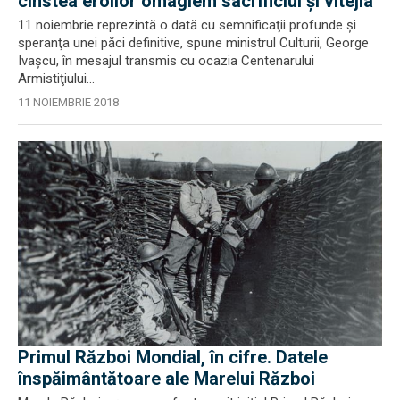
cinstea eroilor omagiem sacrificiul și vitejia
11 noiembrie reprezintă o dată cu semnificaţii profunde şi
speranţa unei păci definitive, spune ministrul Culturii, George
Ivaşcu, în mesajul transmis cu ocazia Centenarului
Armistiţiului...
11 NOIEMBRIE 2018
Primul Război Mondial, în cifre. Datele
înspăimântătoare ale Marelui Război