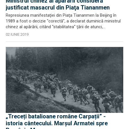
Ministrul chinez al apararii consideră
justificat masacrul din Piaţa Tiananmen
Represiunea manifestaţiei din Piaţa Tiananmen la Beijing în
1989 a fost o decizie ''corectă'', a declarat duminică ministrul
chinez al apărării, citând ''stabilitatea'' ţării de atunci,...
02 IUNIE 2019
„Treceți batalioane române Carpații” -
istoria cântecului. Marșul Armatei spre