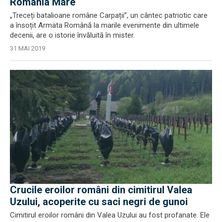
România Mare
„Treceți batalioane române Carpații”, un cântec patriotic care
a însoțit Armata Română la marile evenimente din ultimele
decenii, are o istorie învăluită în mister.
31 MAI 2019
Crucile eroilor români din cimitirul Valea
Uzului, acoperite cu saci negri de gunoi
Cimitirul eroilor români din Valea Uzului au fost profanate. Ele