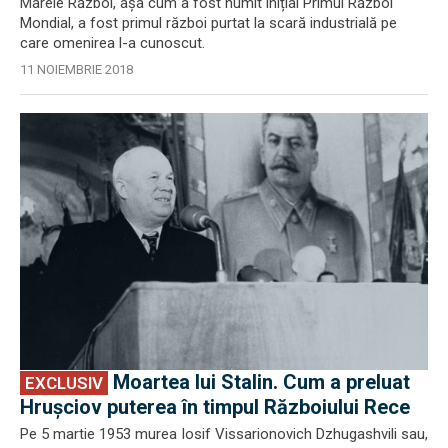
Marele Război, așa cum a fost numit inițial Primul Război
Mondial, a fost primul război purtat la scară industrială pe
care omenirea l-a cunoscut.
11 NOIEMBRIE 2018
EXCLUSIV
Moartea lui Stalin. Cum a preluat
EXCLUSIV
Hrușciov puterea în timpul Războiului Rece
Pe 5 martie 1953 murea Iosif Vissarionovich Dzhugashvili sau,