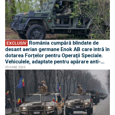
România cumpără blindate de
EXCLUSIV
desant aerian germane Enok AB care intră în
dotarea Forțelor pentru Operaţii Speciale.
Vehiculele, adaptate pentru apărare anti-
tanc
05 IUNIE 2025