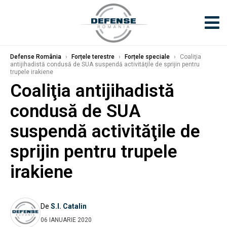
Defense România
›
Forțele terestre
›
Forțele speciale
›
Coaliţia
antijihadistă condusă de SUA suspendă activităţile de sprijin pentru
trupele irakiene
Coaliţia antijihadistă
condusă de SUA
suspendă activităţile de
sprijin pentru trupele
irakiene
De
S.I. Catalin
06 IANUARIE 2020