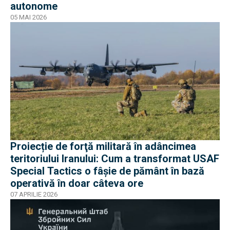
autonome
05 MAI 2026
Proiecție de forţă militară în adâncimea
teritoriului Iranului: Cum a transformat USAF
Special Tactics o fâșie de pământ în bază
operativă în doar câteva ore
07 APRILIE 2026