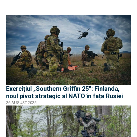
Exercițiul „Southern Griffin 25”: Finlanda,
noul pivot strategic al NATO în fața Rusiei
26 AUGUST 2025
EXCLUSIV