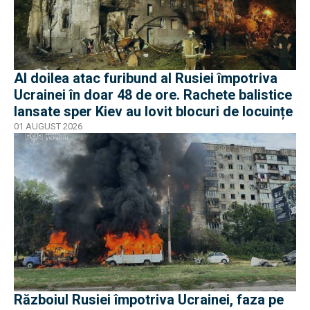
Al doilea atac furibund al Rusiei împotriva
Ucrainei în doar 48 de ore. Rachete balistice
lansate sper Kiev au lovit blocuri de locuințe
01 AUGUST 2026
Războiul Rusiei împotriva Ucrainei, faza pe