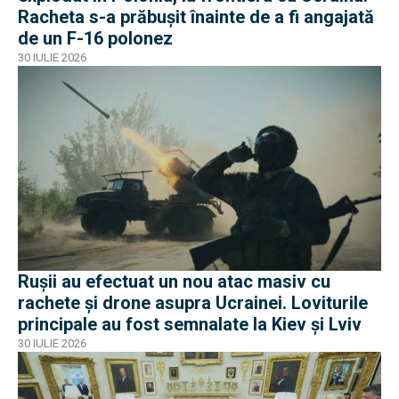
Racheta s-a prăbușit înainte de a fi angajată
de un F-16 polonez
30 IULIE 2026
Rușii au efectuat un nou atac masiv cu
rachete și drone asupra Ucrainei. Loviturile
principale au fost semnalate la Kiev și Lviv
30 IULIE 2026