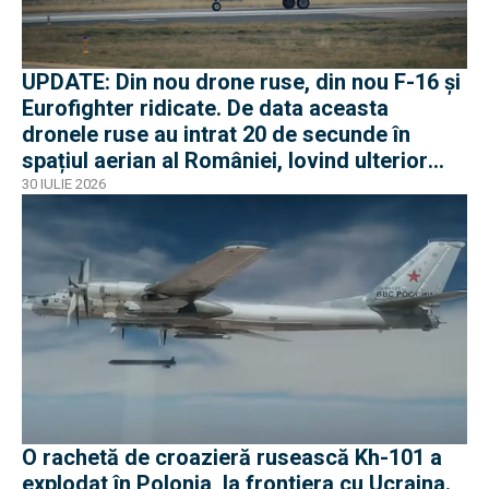
UPDATE: Din nou drone ruse, din nou F-16 și
Eurofighter ridicate. De data aceasta
dronele ruse au intrat 20 de secunde în
spațiul aerian al României, lovind ulterior
Ucraina
30 IULIE 2026
O rachetă de croazieră rusească Kh-101 a
explodat în Polonia, la frontiera cu Ucraina.