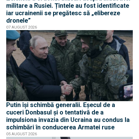
militare a Rusiei. Țintele au fost identificate
iar ucrainenii se pregătesc să „elibereze
dronele”
07 AUGUST 2026
Putin își schimbă generalii. Eșecul de a
cuceri Donbasul și o tentativă de a
impulsiona invazia din Ucraina au condus la
schimbări în conducerea Armatei ruse
05 AUGUST 2026