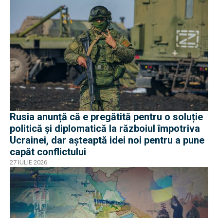
Rusia anunță că e pregătită pentru o soluție
politică și diplomatică la războiul împotriva
Ucrainei, dar așteaptă idei noi pentru a pune
capăt conflictului
27 IULIE 2026