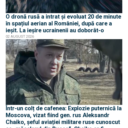
O dronă rusă a intrat și evoluat 20 de minute
în spațiul aerian al României, după care a
ieșit. La ieșire ucrainenii au doborât-o
02 AUGUST 2026
Într-un colț de cafenea: Explozie puternică la
Moscova, vizat fiind gen. rus Aleksandr
Chaiko, șeful aviației militare ruse cunoscut