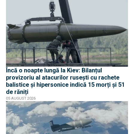
Încă o noapte lungă la Kiev: Bilanțul
provizoriu al atacurilor rusești cu rachete
balistice și hipersonice indică 15 morți și 51
de răniți
05 AUGUST 2026