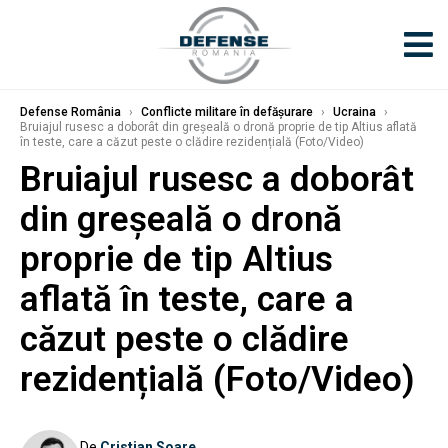
Defense România
›
Conflicte militare în defășurare
›
Ucraina
›
Bruiajul rusesc a doborât din greșeală o dronă proprie de tip Altius aflată
în teste, care a căzut peste o clădire rezidențială (Foto/Video)
Bruiajul rusesc a doborât
din greșeală o dronă
proprie de tip Altius
aflată în teste, care a
căzut peste o clădire
rezidențială (Foto/Video)
De
Cristian Soare