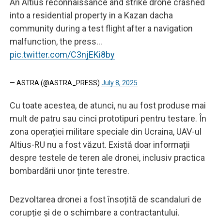
An Altius reconnaissance and strike drone crashed
into a residential property in a Kazan dacha
community during a test flight after a navigation
malfunction, the press…
pic.twitter.com/C3njEKi8by
— ASTRA (@ASTRA_PRESS)
July 8, 2025
Cu toate acestea, de atunci, nu au fost produse mai
mult de patru sau cinci prototipuri pentru testare. În
zona operației militare speciale din Ucraina, UAV-ul
Altius-RU nu a fost văzut. Există doar informații
despre testele de teren ale dronei, inclusiv practica
bombardării unor ținte terestre.
Dezvoltarea dronei a fost însoțită de scandaluri de
corupție și de o schimbare a contractantului.