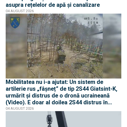
asupra rețelelor de apă și canalizare
04 AUGUST 2026
Mobilitatea nu i-a ajutat: Un sistem de
artilerie rus „fâșneț” de tip 2S44 Giatsint-K,
urmărit și distrus de o dronă ucraineană
(Video). E doar al doilea 2S44 distrus în
război
04 AUGUST 2026