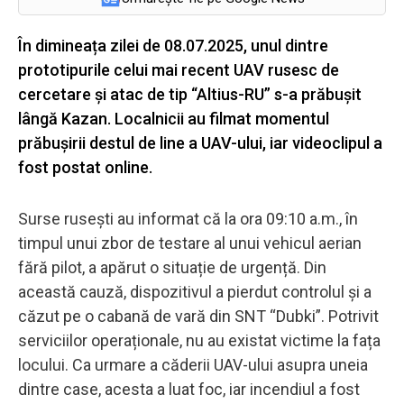
În dimineața zilei de 08.07.2025, unul dintre
prototipurile celui mai recent UAV rusesc de
cercetare și atac de tip “Altius-RU” s-a prăbușit
lângă Kazan. Localnicii au filmat momentul
prăbușirii destul de line a UAV-ului, iar videoclipul a
fost postat online.
Surse rusești au informat că la ora 09:10 a.m., în
timpul unui zbor de testare al unui vehicul aerian
fără pilot, a apărut o situație de urgență. Din
această cauză, dispozitivul a pierdut controlul și a
căzut pe o cabană de vară din SNT “Dubki”. Potrivit
serviciilor operaționale, nu au existat victime la fața
locului. Ca urmare a căderii UAV-ului asupra uneia
dintre case, acesta a luat foc, iar incendiul a fost