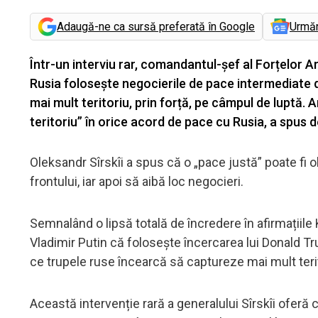
Adaugă-ne ca sursă preferată în Google
Urmă
Într-un interviu rar, comandantul-șef al Forțelor 
Rusia folosește negocierile de pace intermediate 
mai mult teritoriu, prin forță, pe câmpul de luptă. A
teritoriu” în orice acord de pace cu Rusia, a spus d
Oleksandr Sîrskîi a spus că o „pace justă” poate fi o
frontului, iar apoi să aibă loc negocieri.
Semnalând o lipsă totală de încredere în afirmațiile 
Vladimir Putin că folosește încercarea lui Donald T
ce trupele ruse încearcă să captureze mai mult terit
Această intervenție rară a generalului Sîrskîi oferă c