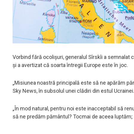
Vorbind fără ocolișuri, generalul Sîrskîi a semnalat 
și a avertizat că soarta întregii Europe este în joc.
„Misiunea noastră principală este să ne apărăm pămân
Sky News, în subsolul unei clădiri din estul Ucrainei
„În mod natural, pentru noi este inacceptabil să ren
să ne predăm pământul? Tocmai de aceea luptăm; ca 