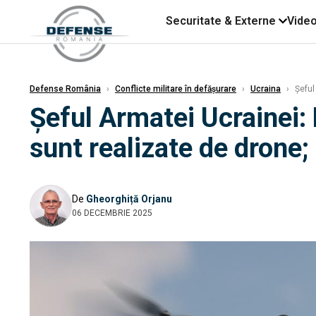
Securitate & Externe
Vide
Defense România
›
Conflicte militare în defășurare
›
Ucraina
›
Șeful 
Șeful Armatei Ucrainei: R
sunt realizate de drone;
De
Gheorghiță Orjanu
06 DECEMBRIE 2025