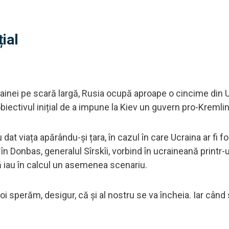
țial
rainei pe scară largă, Rusia ocupă aproape o cincime din U
biectivul inițial de a impune la Kiev un guvern pro-Kremlin
u dat viața apărându-și țara, în cazul în care Ucraina ar fi f
n Donbas, generalul Sîrskîi, vorbind în ucraineană printr-
să iau în calcul un asemenea scenariu.
i sperăm, desigur, că și al nostru se va încheia. Iar când