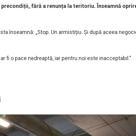
 precondiții, fără a renunța la teritoriu. Înseamnă oprir
ta înseamnă: „Stop. Un armistițiu. Și după aceea negocie
ar fi o pace nedreaptă, iar pentru noi este inacceptabil.”
i