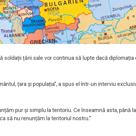
că soldații țării sale vor continua să lupte dacă diplomați
tul, țara și populația”, a spus el într-un interviu exclusi
.
unțăm pur și simplu la teritoriu. Ce înseamnă asta, până l
să nu renunțăm la teritoriul nostru.”