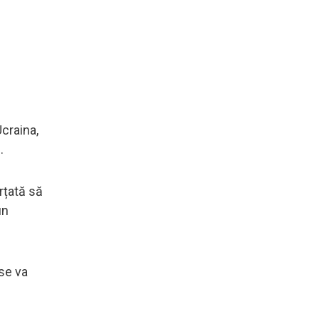
craina,
.
orțată să
un
 se va