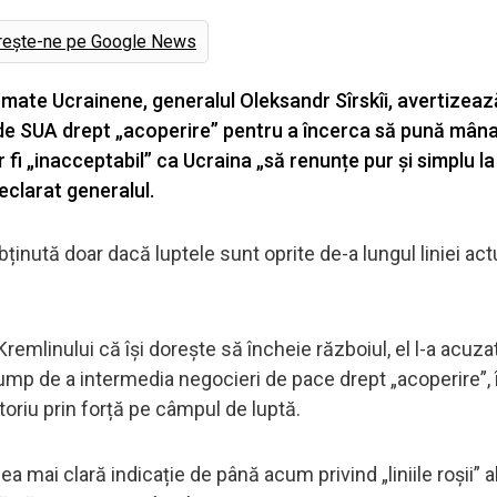
rește-ne pe Google News
Armate Ucrainene, generalul Oleksandr Sîrskîi, avertizeaz
de SUA drept „acoperire” pentru a încerca să pună mâna
r fi „inacceptabil” ca Ucraina „să renunțe pur și simplu la
eclarat generalul.
bținută doar dacă luptele sunt oprite de-a lungul liniei act
Kremlinului că își dorește să încheie războiul, el l-a acuza
rump de a intermedia negocieri de pace drept „acoperire”, 
oriu prin forță pe câmpul de luptă.
ea mai clară indicație de până acum privind „liniile roșii” a