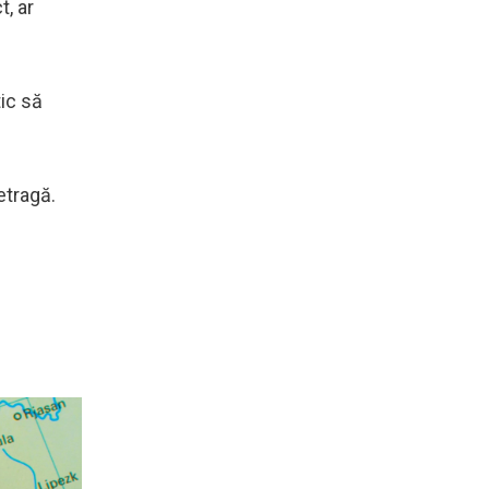
, ar
tic să
etragă.