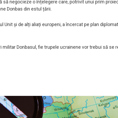
să negocieze o înțelegere care, potrivit unui prim proiect
e Donbas din estul țării.
Unit și de alți aliați europeni, a încercat pe plan diploma
 militar Donbasul, fie trupele ucrainene vor trebui să se r