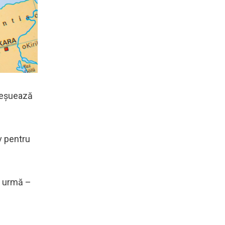
a eșuează
v pentru
a urmă –