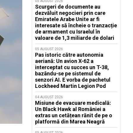
05 AUGUST 2026
Scurgeri de documente au
dezvăluit negocieri prin care
Emiratele Arabe Unite ar fi
interesate să încheie o tranzacție
de armament cu Israelul în
valoare de 1,3 miliarde de dolari
05 AUGUST 2026
Pas istoric către autonomia
aeriană: Un avion X-62 a
interceptat cu succes un T-38,
bazându-se pe sistemul de
senzori AI. E vorba de pachetul
Lockheed Martin Legion Pod
04 AUGUST 2026
Misiune de evacuare medicală:
Un Black Hawk al României a
extras un cetățean rănit de pe o
platformă din Marea Neagră
05 AUGUST 2026