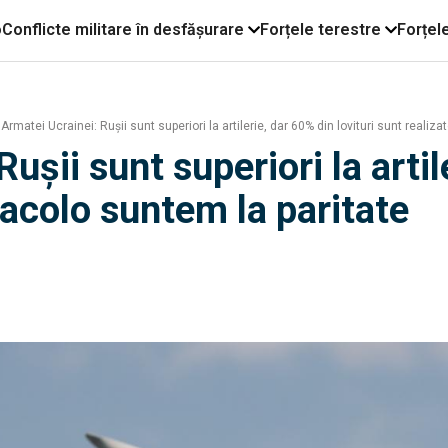
o
Conflicte militare în desfășurare
Forțele terestre
Forțel
Armatei Ucrainei: Rușii sunt superiori la artilerie, dar 60% din lovituri sunt realiz
ușii sunt superiori la artil
 acolo suntem la paritate