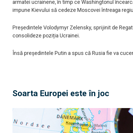
armatei ucrainene, în timp ce Washingtonul încearcă 
impune Kievului să cedeze Moscovei întreaga regiun
Președintele Volodymyr Zelensky, sprijinit de Regatul 
consolideze poziția Ucrainei.
Însă președintele Putin a spus că Rusia fie va cuceri
Soarta Europei este în joc