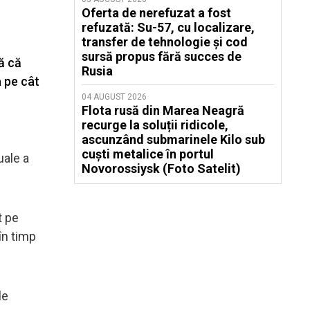
Oferta de nerefuzat a fost
refuzată: Su-57, cu localizare,
transfer de tehnologie și cod
sursă propus fără succes de
ă că
Rusia
 pe cât
04 AUGUST 2026
Flota rusă din Marea Neagră
recurge la soluții ridicole,
ascunzând submarinele Kilo sub
cuști metalice în portul
uale a
Novorossiysk (Foto Satelit)
t pe
în timp
le