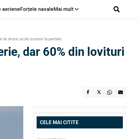
e aeriene
Forțele navale
Mai mult
ate de drone; acolo suntem la paritate
erie, dar 60% din lovituri
CELE MAI CITITE