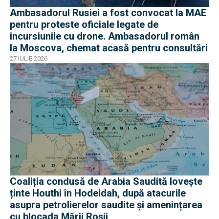
Ambasadorul Rusiei a fost convocat la MAE
pentru proteste oficiale legate de
incursiunile cu drone. Ambasadorul român
la Moscova, chemat acasă pentru consultări
27 IULIE 2026
Coaliția condusă de Arabia Saudită lovește
ținte Houthi în Hodeidah, după atacurile
asupra petrolierelor saudite și amenințarea
cu blocada Mării Roșii