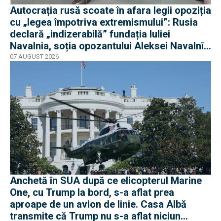
Autocrația rusă scoate în afara legii opoziția
cu „legea împotriva extremismului”: Rusia
declară „indizerabilă” fundația Iuliei
Navalnia, soția opozantului Aleksei Navalnîi,
ucis în închisorile siberiene
07 AUGUST 2026
Anchetă în SUA după ce elicopterul Marine
One, cu Trump la bord, s-a aflat prea
aproape de un avion de linie. Casa Albă
transmite că Trump nu s-a aflat niciun