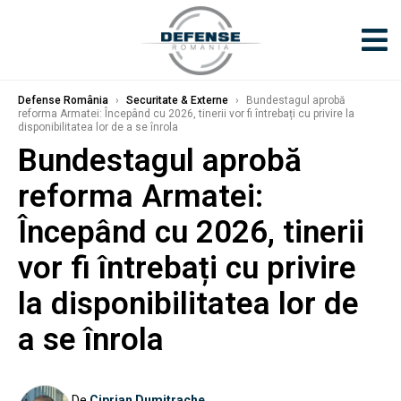
Defense România
›
Securitate & Externe
›
Bundestagul aprobă
reforma Armatei: Începând cu 2026, tinerii vor fi întrebați cu privire la
disponibilitatea lor de a se înrola
Bundestagul aprobă
reforma Armatei:
Începând cu 2026, tinerii
vor fi întrebați cu privire
la disponibilitatea lor de
a se înrola
De
Ciprian Dumitrache