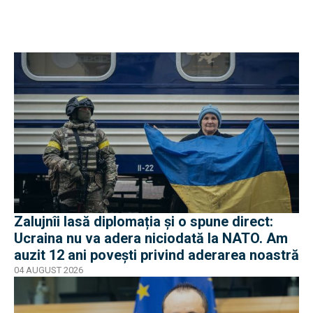
Zalujnîi lasă diplomația și o spune direct:
Ucraina nu va adera niciodată la NATO. Am
auzit 12 ani povești privind aderarea noastră
04 AUGUST 2026