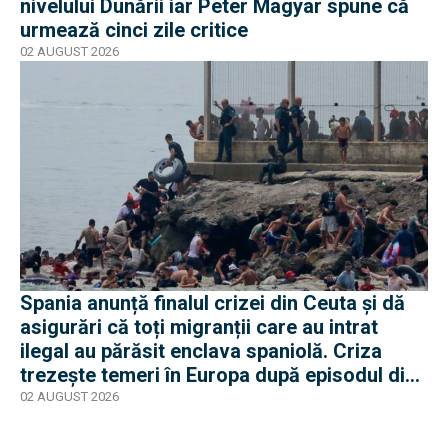
nivelului Dunării iar Peter Magyar spune că
urmează cinci zile critice
02 AUGUST 2026
Spania anunță finalul crizei din Ceuta și dă
asigurări că toți migranții care au intrat
ilegal au părăsit enclava spaniolă. Criza
trezește temeri în Europa după episodul din
2015
02 AUGUST 2026