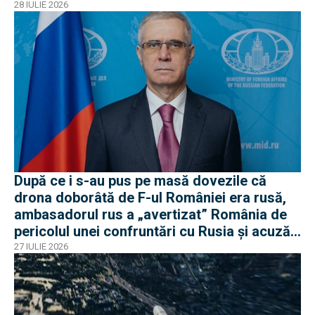
28 IULIE 2026
După ce i s-au pus pe masă dovezile că
drona doborâtă de F-ul României era rusă,
ambasadorul rus a „avertizat” România de
pericolul unei confruntări cu Rusia și acuză
o „înscenare propagandistă”
27 IULIE 2026