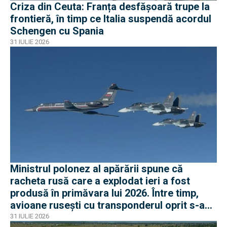
Criza din Ceuta: Franța desfășoară trupe la
frontieră, în timp ce Italia suspendă acordul
Schengen cu Spania
31 IULIE 2026
Ministrul polonez al apărării spune că
racheta rusă care a explodat ieri a fost
produsă în primăvara lui 2026. Între timp,
avioane rusești cu transponderul oprit s-au
apropiat de frontiera Poloniei
31 IULIE 2026