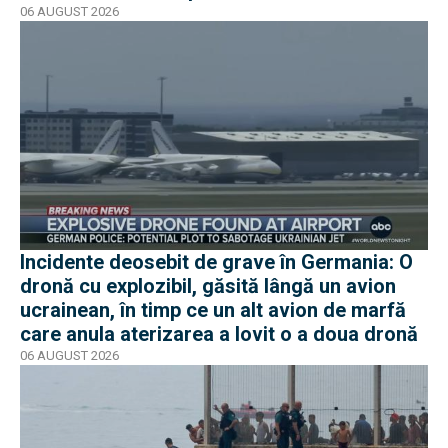
moment în pericol
06 AUGUST 2026
Incidente deosebit de grave în Germania: O
dronă cu explozibil, găsită lângă un avion
ucrainean, în timp ce un alt avion de marfă
care anula aterizarea a lovit o a doua dronă
06 AUGUST 2026