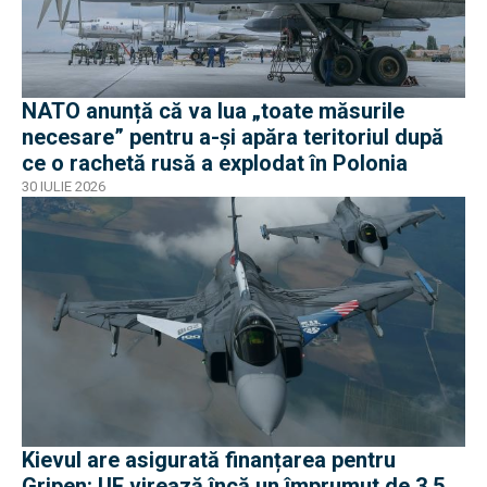
NATO anunță că va lua „toate măsurile
necesare” pentru a-și apăra teritoriul după
ce o rachetă rusă a explodat în Polonia
30 IULIE 2026
Kievul are asigurată finanțarea pentru
Gripen: UE virează încă un împrumut de 3,5