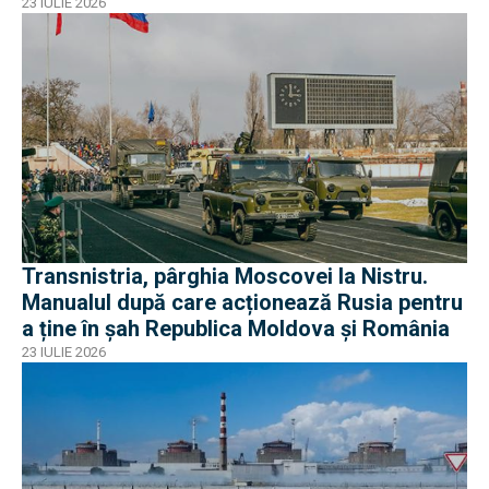
operaționale?
23 IULIE 2026
Transnistria, pârghia Moscovei la Nistru.
Manualul după care acționează Rusia pentru
a ține în șah Republica Moldova și România
23 IULIE 2026