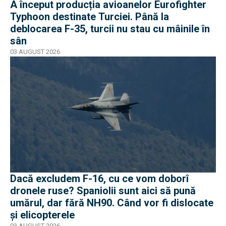
A început producția avioanelor Eurofighter
Typhoon destinate Turciei. Până la
deblocarea F-35, turcii nu stau cu mâinile în
sân
03 AUGUST 2026
Dacă excludem F-16, cu ce vom doborî
dronele ruse? Spaniolii sunt aici să pună
umărul, dar fără NH90. Când vor fi dislocate
și elicopterele
03 AUGUST 2026