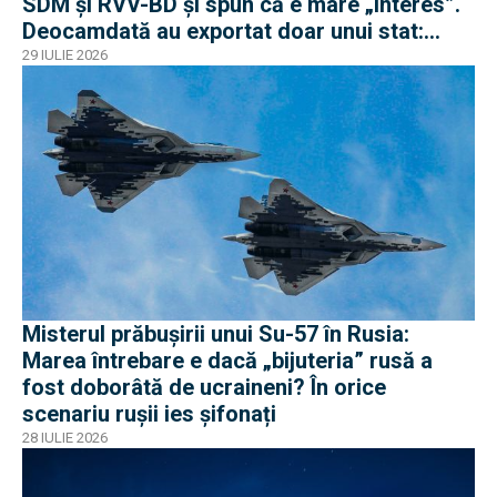
SDM și RVV-BD și spun că e mare „interes”.
Deocamdată au exportat doar unui stat:
Algeria
29 IULIE 2026
Misterul prăbușirii unui Su-57 în Rusia:
Marea întrebare e dacă „bijuteria” rusă a
fost doborâtă de ucraineni? În orice
scenariu rușii ies șifonați
28 IULIE 2026