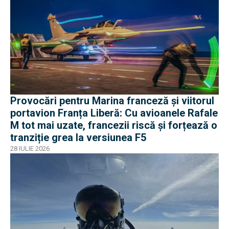
Provocări pentru Marina franceză și viitorul
portavion Franța Liberă: Cu avioanele Rafale
M tot mai uzate, francezii riscă și forțează o
tranziție grea la versiunea F5
28 IULIE 2026