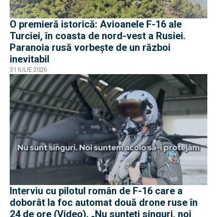
O premieră istorică: Avioanele F-16 ale
Turciei, în coasta de nord-vest a Rusiei.
Paranoia rusă vorbește de un război
inevitabil
31 IULIE 2026
Interviu cu pilotul român de F-16 care a
doborât la foc automat două drone ruse în
24 de ore (Video). „Nu sunteți singuri, noi