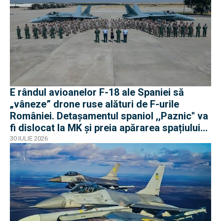
E rândul avioanelor F-18 ale Spaniei să
„vâneze” drone ruse alături de F-urile
României. Detașamentul spaniol ,,Paznic'' va
fi dislocat la MK și preia apărarea spațiului
aerian românesc
30 IULIE 2026