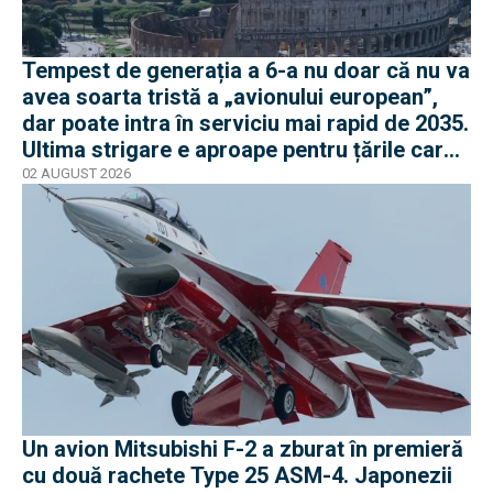
Tempest de generația a 6-a nu doar că nu va
avea soarta tristă a „avionului european”,
dar poate intra în serviciu mai rapid de 2035.
Ultima strigare e aproape pentru țările care
vor în program
02 AUGUST 2026
Un avion Mitsubishi F-2 a zburat în premieră
cu două rachete Type 25 ASM-4. Japonezii