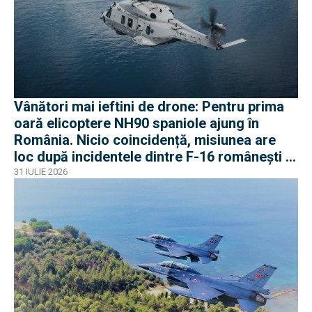
Vânători mai ieftini de drone: Pentru prima
oară elicoptere NH90 spaniole ajung în
România. Nicio coincidență, misiunea are
loc după incidentele dintre F-16 românești și
dronele ruse
31 IULIE 2026