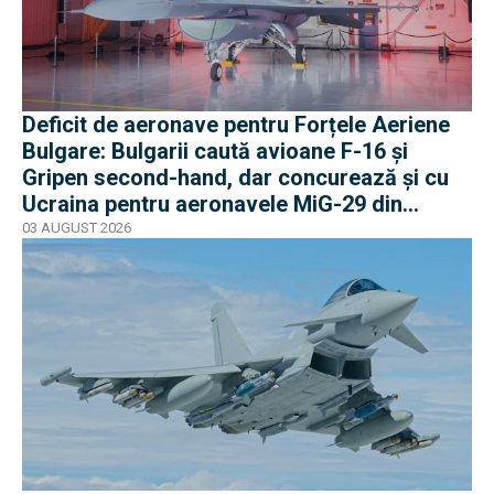
Deficit de aeronave pentru Forțele Aeriene
Bulgare: Bulgarii caută avioane F-16 și
Gripen second-hand, dar concurează și cu
Ucraina pentru aeronavele MiG-29 din
Polonia
03 AUGUST 2026