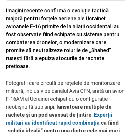
Imagini recente confirmă o evoluție tactică
majoră pentru forțele aeriene ale Ucrainei:
avioanele F-16 primite de la aliații occidentali au
fost observate fiind echipate cu sisteme pentru
combaterea dronelor, o modernizare care
promite să neutralizeze roiurile de „Shahed”
rusești fără a epuiza stocurile de rachete
prețioase.
Fotografii care circulă pe rețelele de monitorizare
militară, inclusiv pe canalul Avia OFN, arată un avion
F-16AM al Ucrainei echipat cu o configurație
neobișnuită sub aripi:
lansatoare multiple de
rachete și un pod avansat de țintire.
Experții
militari au identificat rapid combinația
ca fiind
„soluția ideală” pentru una dintre cele mai mari