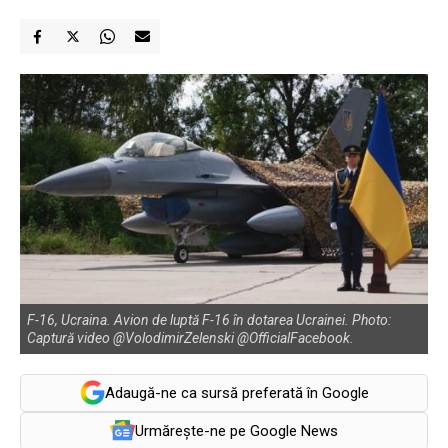
F-16, Ucraina. Avion de luptă F-16 în dotarea Ucrainei. Photo:
Captură video @VolodimirZelenski @OfficialFacebook.
Adaugă-ne ca sursă preferată în Google
Urmărește-ne pe Google News