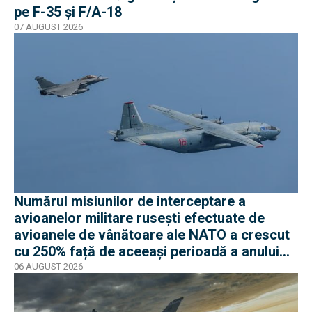
pe F-35 și F/A-18
07 AUGUST 2026
Numărul misiunilor de interceptare a
avioanelor militare rusești efectuate de
avioanele de vânătoare ale NATO a crescut
cu 250% față de aceeași perioadă a anului
trecut
06 AUGUST 2026