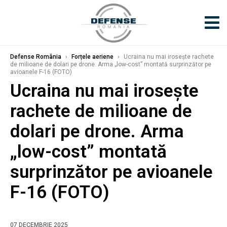
Defense România
›
Forțele aeriene
›
Ucraina nu mai irosește rachete
de milioane de dolari pe drone. Arma „low-cost” montată surprinzător pe
avioanele F-16 (FOTO)
Ucraina nu mai irosește
rachete de milioane de
dolari pe drone. Arma
„low-cost” montată
surprinzător pe avioanele
F-16 (FOTO)
07 DECEMBRIE 2025