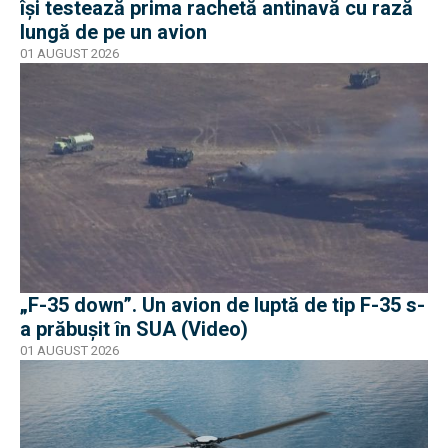
își testează prima rachetă antinavă cu rază
lungă de pe un avion
01 AUGUST 2026
„F-35 down”. Un avion de luptă de tip F-35 s-
a prăbușit în SUA (Video)
01 AUGUST 2026