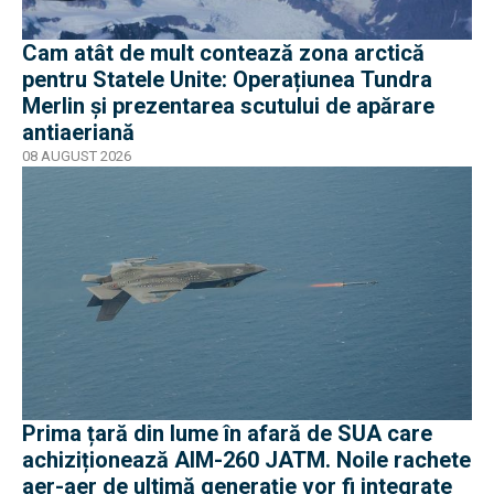
Cam atât de mult contează zona arctică
pentru Statele Unite: Operațiunea Tundra
Merlin şi prezentarea scutului de apărare
antiaeriană
08 AUGUST 2026
Prima țară din lume în afară de SUA care
achiziționează AIM-260 JATM. Noile rachete
aer-aer de ultimă generație vor fi integrate