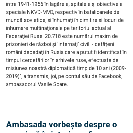
între 1941-1956 în lagărele, spitalele şi obiectivele
speciale NKVD-MVD, respectiv în batalioanele de
muncă sovietice, şi înhumaţi în cimitire şi locuri de
înhumare multinaţionale pe teritoriul actual al
Federaţiei Ruse. 20.718 este numărul maxim de
prizonieri de război şi 'internaţi' civili - cetăţeni
români decedaţi în Rusia care a putut fi identificat în
timpul cercetărilor în arhivele ruse, efectuate de
misiunea noastră diplomatică timp de 10 ani (2009-
2019)", a transmis, joi, pe contul său de Facebook,
ambasadorul Vasile Soare.
Ambasada vorbește despre o