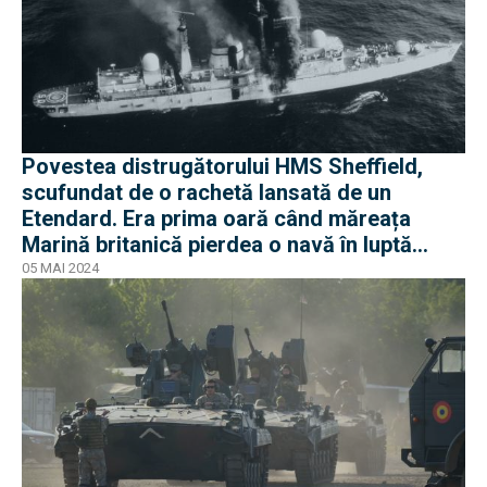
Povestea distrugătorului HMS Sheffield,
scufundat de o rachetă lansată de un
Etendard. Era prima oară când măreața
Marină britanică pierdea o navă în luptă
după războiul mondial
05 MAI 2024