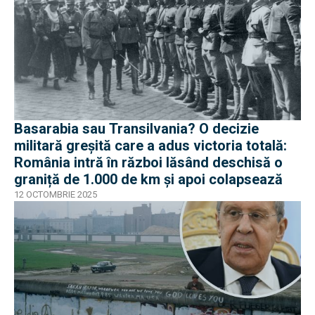
Basarabia sau Transilvania? O decizie
militară greșită care a adus victoria totală:
România intră în război lăsând deschisă o
graniță de 1.000 de km și apoi colapsează
12 OCTOMBRIE 2025