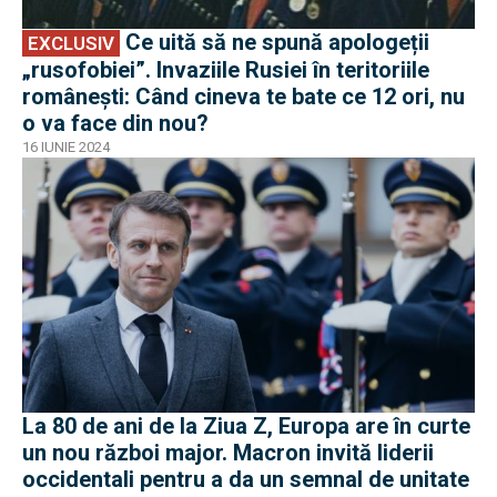
Ce uită să ne spună apologeții
EXCLUSIV
„rusofobiei”. Invaziile Rusiei în teritoriile
românești: Când cineva te bate ce 12 ori, nu
o va face din nou?
16 IUNIE 2024
La 80 de ani de la Ziua Z, Europa are în curte
un nou război major. Macron invită liderii
occidentali pentru a da un semnal de unitate