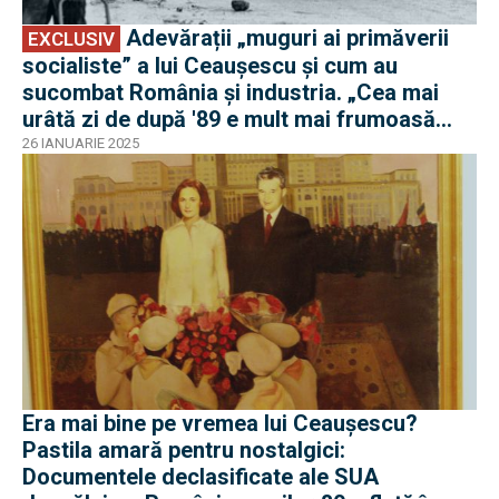
Adevărații „muguri ai primăverii
EXCLUSIV
socialiste” a lui Ceaușescu și cum au
sucombat România și industria. „Cea mai
urâtă zi de după '89 e mult mai frumoasă
decât cea mai frumoasă zi dinainte de '89”
26 IANUARIE 2025
Era mai bine pe vremea lui Ceaușescu?
Pastila amară pentru nostalgici:
Documentele declasificate ale SUA