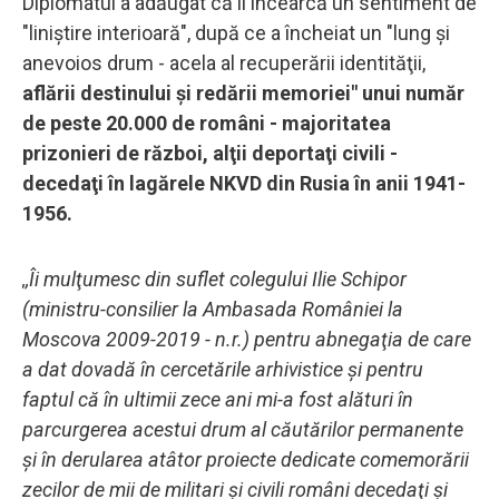
Diplomatul a adăugat că îl încearcă un sentiment de
"liniştire interioară", după ce a încheiat un "lung şi
anevoios drum - acela al recuperării identităţii,
aflării destinului şi redării memoriei" unui număr
de peste 20.000 de români - majoritatea
prizonieri de război, alţii deportaţi civili -
decedaţi în lagărele NKVD din Rusia în anii 1941-
1956.
,,Îi mulţumesc din suflet colegului Ilie Schipor
(ministru-consilier la Ambasada României la
Moscova 2009-2019 - n.r.) pentru abnegaţia de care
a dat dovadă în cercetările arhivistice şi pentru
faptul că în ultimii zece ani mi-a fost alături în
parcurgerea acestui drum al căutărilor permanente
şi în derularea atâtor proiecte dedicate comemorării
zecilor de mii de militari şi civili români decedaţi şi