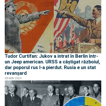
Tudor Curtifan: Jukov a intrat în Berlin într-
un Jeep american. URSS a câștigat războiul,
dar poporul rus l-a pierdut. Rusia e un stat
revanșard
09 MAI 2025