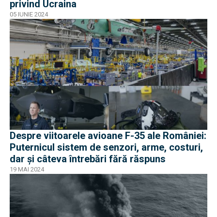
privind Ucraina
05 IUNIE 2024
Despre viitoarele avioane F-35 ale României:
Puternicul sistem de senzori, arme, costuri,
dar și câteva întrebări fără răspuns
19 MAI 2024