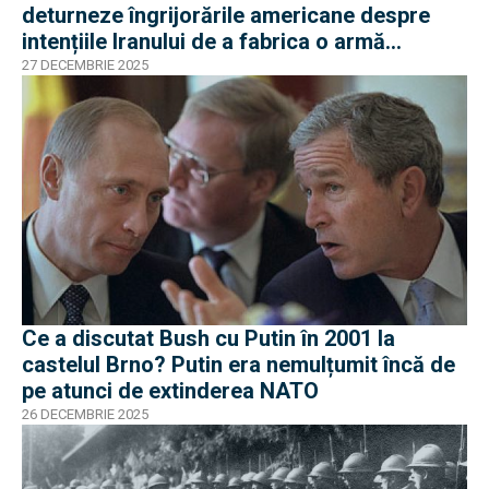
deturneze îngrijorările americane despre
intențiile Iranului de a fabrica o armă
nucleară?
27 DECEMBRIE 2025
Ce a discutat Bush cu Putin în 2001 la
castelul Brno? Putin era nemulțumit încă de
pe atunci de extinderea NATO
26 DECEMBRIE 2025