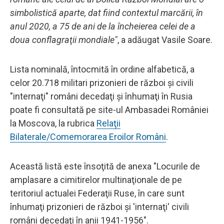
simbolistică aparte, dat fiind contextul marcării, în
anul 2020, a 75 de ani de la încheierea celei de a
doua conflagraţii mondiale"
, a adăugat Vasile Soare.
Lista nominală, întocmită în ordine alfabetică, a
celor 20.718 militari prizonieri de război şi civili
"internaţi" români decedaţi şi înhumaţi în Rusia
poate fi consultată pe site-ul Ambasadei României
la Moscova, la rubrica
Relaţii
Bilaterale/Comemorarea Eroilor Români
.
Această listă este însoţită de anexa "Locurile de
amplasare a cimitirelor multinaţionale de pe
teritoriul actualei Federaţii Ruse, în care sunt
înhumaţi prizonieri de război şi 'internaţi' civili
români decedaţi în anii 1941-1956".