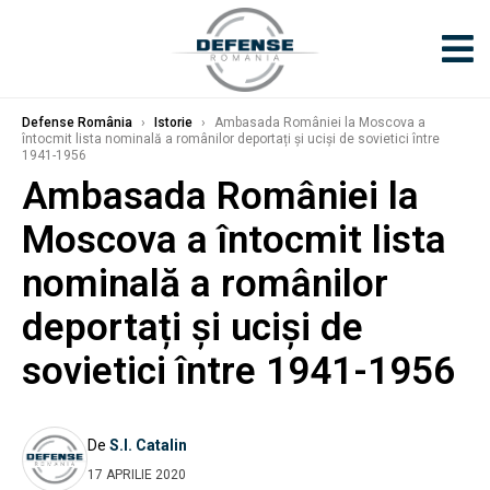
Defense România
›
Istorie
›
Ambasada României la Moscova a
întocmit lista nominală a românilor deportați și uciși de sovietici între
1941-1956
Ambasada României la
Moscova a întocmit lista
nominală a românilor
deportați și uciși de
sovietici între 1941-1956
De
S.I. Catalin
17 APRILIE 2020