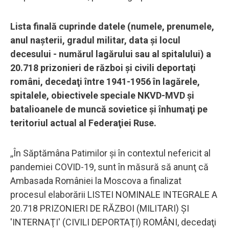
Lista finală cuprinde datele (numele, prenumele,
anul naşterii, gradul militar, data şi locul
decesului - numărul lagărului sau al spitalului) a
20.718 prizonieri de război şi civili deportaţi
români, decedaţi între 1941-1956 în lagărele,
spitalele, obiectivele speciale NKVD-MVD şi
batalioanele de muncă sovietice şi înhumaţi pe
teritoriul actual al Federaţiei Ruse.
,,În Săptămâna Patimilor şi în contextul nefericit al
pandemiei COVID-19, sunt în măsură să anunţ că
Ambasada României la Moscova a finalizat
procesul elaborării LISTEI NOMINALE INTEGRALE A
20.718 PRIZONIERI DE RĂZBOI (MILITARI) ŞI
'INTERNAŢI' (CIVILI DEPORTAŢI) ROMÂNI, decedaţi