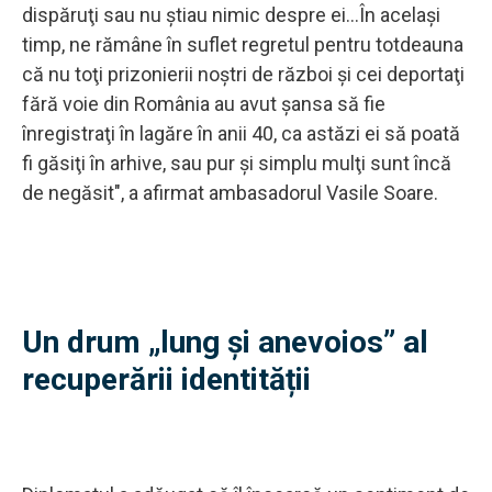
dispăruţi sau nu ştiau nimic despre ei...În acelaşi
timp, ne rămâne în suflet regretul pentru totdeauna
că nu toţi prizonierii noştri de război şi cei deportaţi
fără voie din România au avut şansa să fie
înregistraţi în lagăre în anii 40, ca astăzi ei să poată
fi găsiţi în arhive, sau pur şi simplu mulţi sunt încă
de negăsit", a afirmat ambasadorul Vasile Soare.
Un drum „lung și anevoios” al
recuperării identității