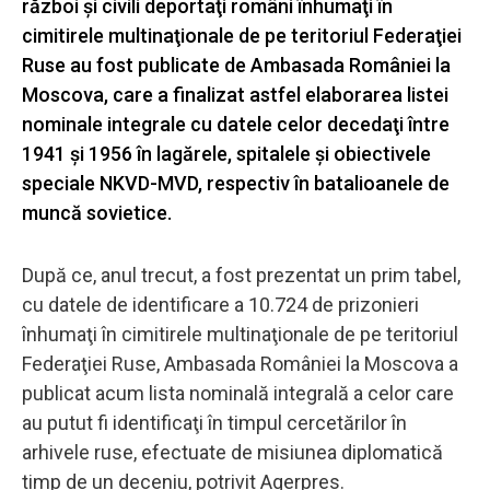
război şi civili deportaţi români înhumaţi în
cimitirele multinaţionale de pe teritoriul Federaţiei
Ruse au fost publicate de Ambasada României la
Moscova, care a finalizat astfel elaborarea listei
nominale integrale cu datele celor decedaţi între
1941 şi 1956 în lagărele, spitalele şi obiectivele
speciale NKVD-MVD, respectiv în batalioanele de
muncă sovietice.
După ce, anul trecut, a fost prezentat un prim tabel,
cu datele de identificare a 10.724 de prizonieri
înhumaţi în cimitirele multinaţionale de pe teritoriul
Federaţiei Ruse, Ambasada României la Moscova a
publicat acum lista nominală integrală a celor care
au putut fi identificaţi în timpul cercetărilor în
arhivele ruse, efectuate de misiunea diplomatică
timp de un deceniu, potrivit Agerpres.