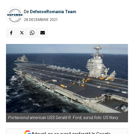
De
DefenseRomania Team
28 DECEMBRIE 2021
Portavionul american USS Gerald R. Ford, sursă foto: US Navy
Adaugă-ne ca sursă preferată în Google