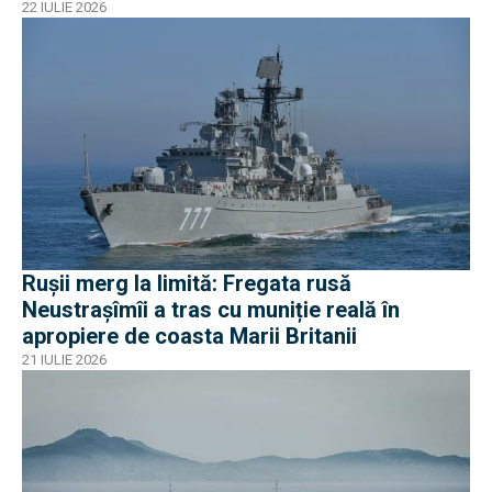
nave
22 IULIE 2026
Rușii merg la limită: Fregata rusă
Neustrașîmîi a tras cu muniție reală în
apropiere de coasta Marii Britanii
21 IULIE 2026