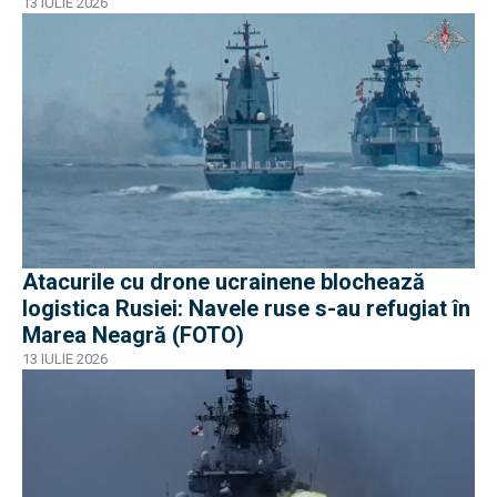
iraniene
13 IULIE 2026
Atacurile cu drone ucrainene blochează
logistica Rusiei: Navele ruse s-au refugiat în
Marea Neagră (FOTO)
13 IULIE 2026