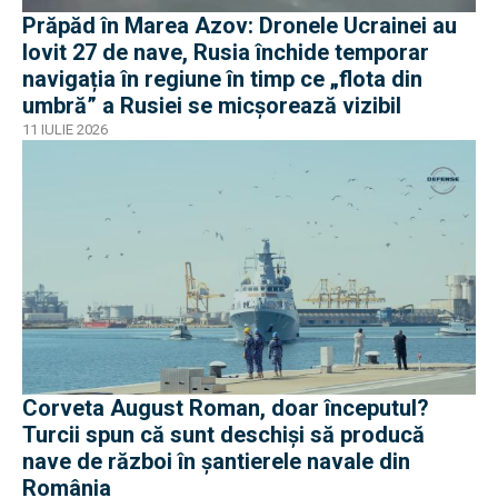
Prăpăd în Marea Azov: Dronele Ucrainei au
lovit 27 de nave, Rusia închide temporar
navigația în regiune în timp ce „flota din
umbră” a Rusiei se micșorează vizibil
11 IULIE 2026
Corveta August Roman, doar începutul?
Turcii spun că sunt deschiși să producă
nave de război în șantierele navale din
România