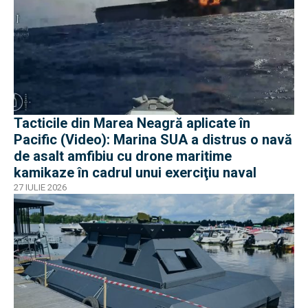
Tacticile din Marea Neagră aplicate în
Pacific (Video): Marina SUA a distrus o navă
de asalt amfibiu cu drone maritime
kamikaze în cadrul unui exerciţiu naval
27 IULIE 2026