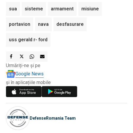
sua
sisteme
armament
misiune
portavion
nava
desfasurare
uss gerald r- ford
Urmăriți-ne și pe
Google News
și în aplicațiile mobile
DefenseRomania Team