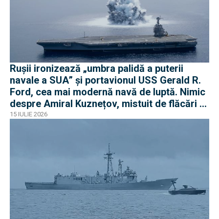
Rușii ironizează „umbra palidă a puterii
navale a SUA” și portavionul USS Gerald R.
Ford, cea mai modernă navă de luptă. Nimic
despre Amiral Kuznețov, mistuit de flăcări și
ruginit la cheu
15 IULIE 2026