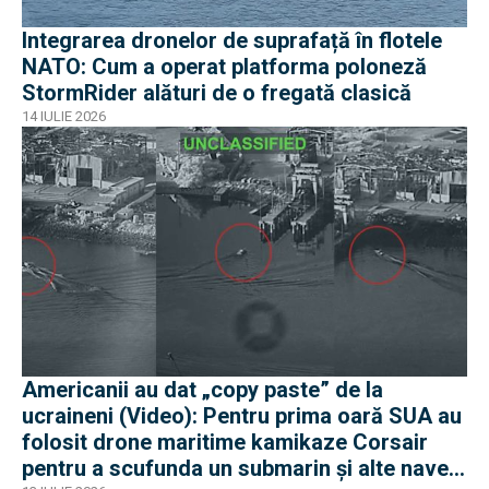
Integrarea dronelor de suprafață în flotele
NATO: Cum a operat platforma poloneză
StormRider alături de o fregată clasică
14 IULIE 2026
Americanii au dat „copy paste” de la
ucraineni (Video): Pentru prima oară SUA au
folosit drone maritime kamikaze Corsair
pentru a scufunda un submarin și alte nave