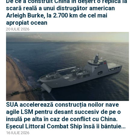
De ce a construit China în deșert o replică la
scară reală a unui distrugător american
Arleigh Burke, la 2.700 km de cel mai
apropiat ocean
20 IULIE 2026
SUA accelerează construcția noilor nave
agile LSM pentru desant succesiv de pe o
insulă pe alta în caz de conflict cu China.
Eșecul Littoral Combat Ship însă îi bântuie
pe americani
16 IULIE 2026