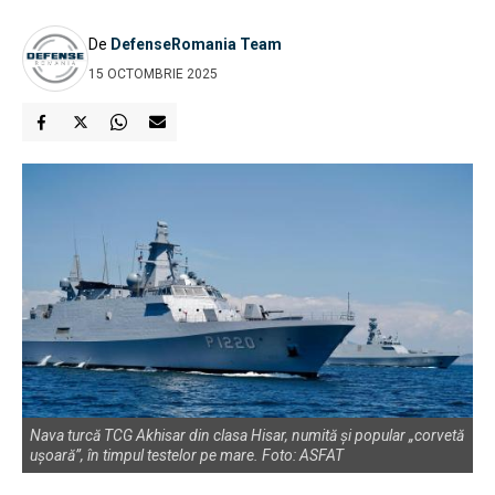
De
DefenseRomania Team
15 OCTOMBRIE 2025
Nava turcă TCG Akhisar din clasa Hisar, numită și popular „corvetă
ușoară”, în timpul testelor pe mare. Foto: ASFAT