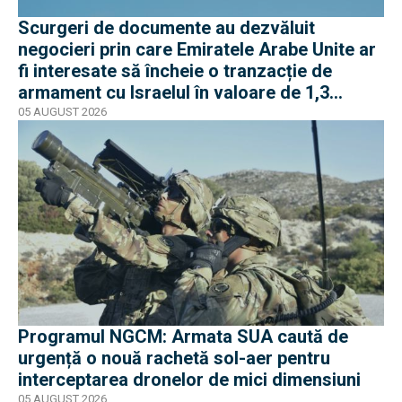
Scurgeri de documente au dezvăluit
negocieri prin care Emiratele Arabe Unite ar
fi interesate să încheie o tranzacție de
armament cu Israelul în valoare de 1,3
miliarde de dolari
05 AUGUST 2026
Programul NGCM: Armata SUA caută de
urgență o nouă rachetă sol-aer pentru
interceptarea dronelor de mici dimensiuni
05 AUGUST 2026