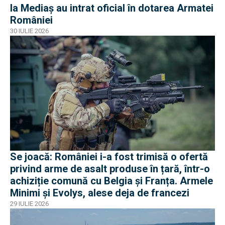
la Mediaș au intrat oficial în dotarea Armatei
României
30 IULIE 2026
Se joacă: României i-a fost trimisă o ofertă
privind arme de asalt produse în țară, într-o
achiziție comună cu Belgia și Franța. Armele
Minimi și Evolys, alese deja de francezi
29 IULIE 2026