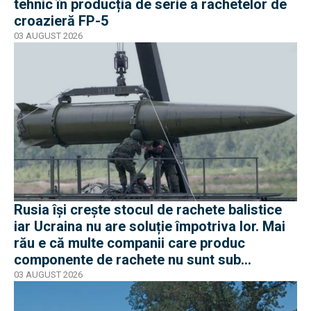
tehnic în producția de serie a rachetelor de
croazieră FP-5
03 AUGUST 2026
Rusia își crește stocul de rachete balistice
iar Ucraina nu are soluție împotriva lor. Mai
rău e că multe companii care produc
componente de rachete nu sunt sub
sancțiuni în Occident
03 AUGUST 2026