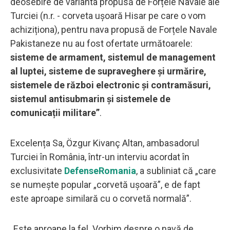
deosebire de varianta propusă de Forțele Navale ale
Turciei (n.r. - corveta ușoară Hisar pe care o vom
achiziționa), pentru nava propusă de Forțele Navale
Pakistaneze nu au fost ofertate următoarele:
sisteme de armament, sistemul de management
al luptei, sisteme de supraveghere și urmărire,
sistemele de război electronic și contramăsuri,
sistemul antisubmarin și sistemele de
comunicații militare”
.
Excelența Sa, Özgur Kivanç Altan, ambasadorul
Turciei în România, într-un interviu acordat în
exclusivitate
DefenseRomania
, a subliniat că „care
se numește popular „corvetă ușoară”, e de fapt
este aproape similară cu o corvetă normală”.
„Este aproape la fel. Vorbim despre o navă de