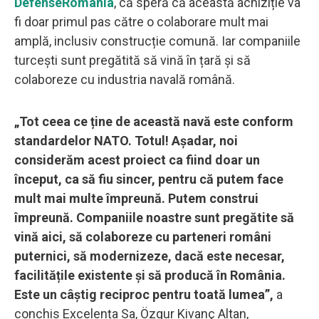
DefenseRomania
, că speră că această achiziție va
fi doar primul pas către o colaborare mult mai
amplă, inclusiv construcție comună. Iar companiile
turcești sunt pregătită să vină în țară și să
colaboreze cu industria navală română.
„Tot ceea ce ține de această navă este conform
standardelor NATO. Totul! Așadar, noi
considerăm acest proiect ca fiind doar un
început, ca să fiu sincer, pentru că putem face
mult mai multe împreună. Putem construi
împreună. Companiile noastre sunt pregătite să
vină aici, să colaboreze cu parteneri români
puternici, să modernizeze, dacă este necesar,
facilitățile existente și să producă în România.
Este un câștig reciproc pentru toată lumea”,
a
conchis Excelența Sa, Özgur Kivanç Altan,