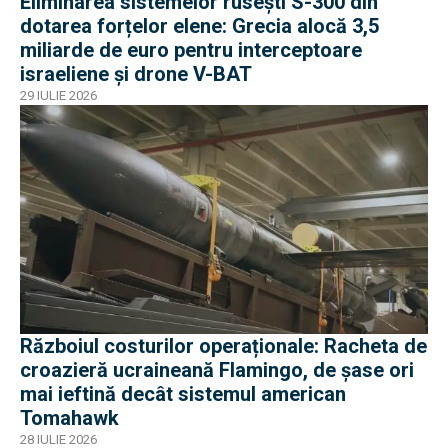
Eliminarea sistemelor rusești S-300 din
dotarea forțelor elene: Grecia alocă 3,5
miliarde de euro pentru interceptoare
israeliene și drone V-BAT
29 IULIE 2026
Războiul costurilor operaționale: Racheta de
croazieră ucraineană Flamingo, de șase ori
mai ieftină decât sistemul american
Tomahawk
28 IULIE 2026