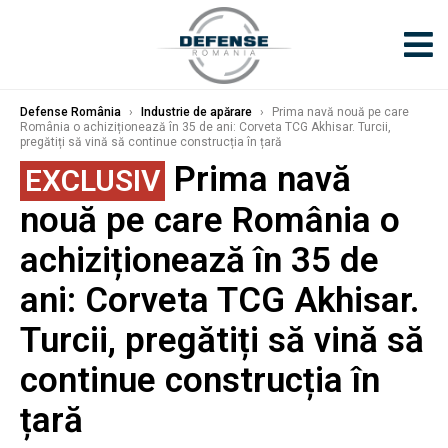
Defense România
›
Industrie de apărare
›
Prima navă nouă pe care
România o achiziționează în 35 de ani: Corveta TCG Akhisar. Turcii,
pregătiți să vină să continue construcția în țară
Prima navă
EXCLUSIV
nouă pe care România o
achiziționează în 35 de
ani: Corveta TCG Akhisar.
Turcii, pregătiți să vină să
continue construcția în
țară