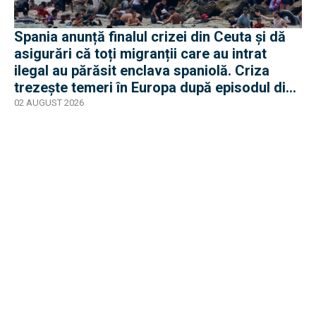
Spania anunță finalul crizei din Ceuta și dă
asigurări că toți migranții care au intrat
ilegal au părăsit enclava spaniolă. Criza
trezește temeri în Europa după episodul din
2015
02 AUGUST 2026