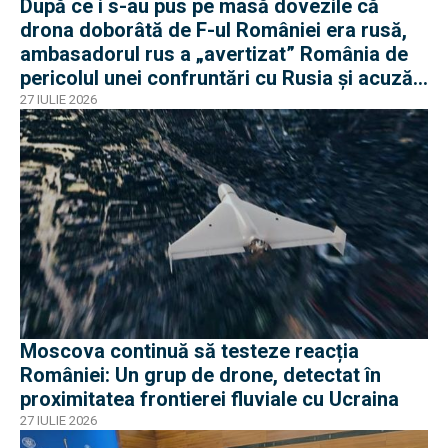
După ce i s-au pus pe masă dovezile că
drona doborâtă de F-ul României era rusă,
ambasadorul rus a „avertizat” România de
pericolul unei confruntări cu Rusia și acuză
o „înscenare propagandistă”
27 IULIE 2026
Moscova continuă să testeze reacția
României: Un grup de drone, detectat în
proximitatea frontierei fluviale cu Ucraina
27 IULIE 2026