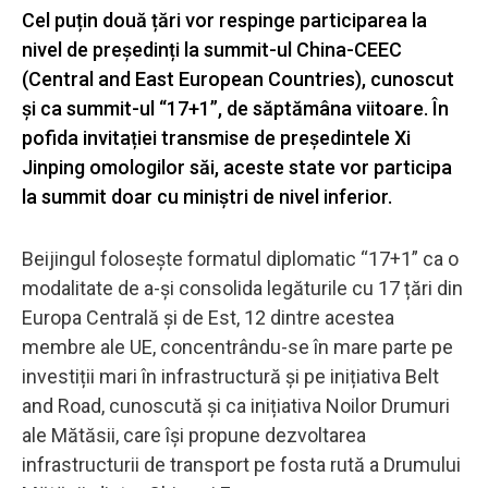
Cel puțin două țări vor respinge participarea la
nivel de președinți la summit-ul China-CEEC
(Central and East European Countries), cunoscut
și ca summit-ul “17+1”, de săptămâna viitoare. În
pofida invitației transmise de președintele Xi
Jinping omologilor săi, aceste state vor participa
la summit doar cu miniștri de nivel inferior.
Beijingul folosește formatul diplomatic “17+1” ca o
modalitate de a-și consolida legăturile cu 17 țări din
Europa Centrală și de Est, 12 dintre acestea
membre ale UE, concentrându-se în mare parte pe
investiții mari în infrastructură și pe inițiativa Belt
and Road, cunoscută și ca inițiativa Noilor Drumuri
ale Mătăsii, care își propune dezvoltarea
infrastructurii de transport pe fosta rută a Drumului