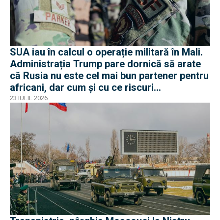
SUA iau în calcul o operație militară în Mali.
Administrația Trump pare dornică să arate
că Rusia nu este cel mai bun partener pentru
africani, dar cum și cu ce riscuri
operaționale?
23 IULIE 2026