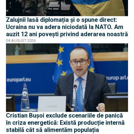
Zalujnîi lasă diplomația și o spune direct:
Ucraina nu va adera niciodată la NATO. Am
auzit 12 ani povești privind aderarea noastră
04 AUGUST 2026
Cristian Bușoi exclude scenariile de panică
în criza energetică: Există producție internă
stabilă cât să alimentăm populația