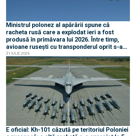
Ministrul polonez al apărării spune că
racheta rusă care a explodat ieri a fost
produsă în primăvara lui 2026. Între timp,
avioane rusești cu transponderul oprit s-au
apropiat de frontiera Poloniei
31 IULIE 2026
E oficial: Kh-101 căzută pe teritoriul Poloniei