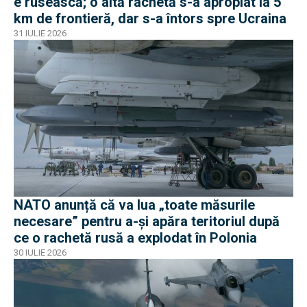
e rusească; o altă rachetă s-a apropiat la 5
km de frontieră, dar s-a întors spre Ucraina
31 IULIE 2026
NATO anunță că va lua „toate măsurile
necesare” pentru a-și apăra teritoriul după
ce o rachetă rusă a explodat în Polonia
30 IULIE 2026