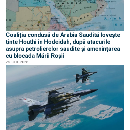
Coaliția condusă de Arabia Saudită lovește
ținte Houthi în Hodeidah, după atacurile
asupra petrolierelor saudite și amenințarea
cu blocada Mării Roșii
26 IULIE 2026