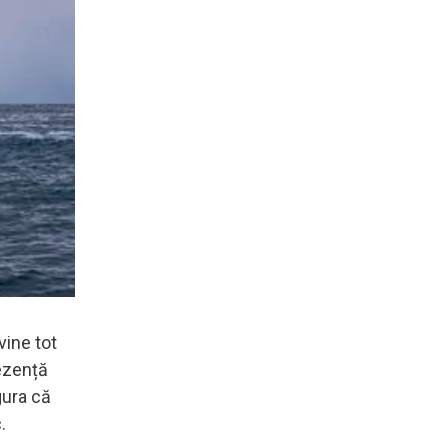
vine tot
rezență
gura că
.