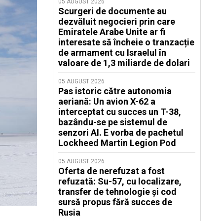
05 AUGUST 2026
Scurgeri de documente au
dezvăluit negocieri prin care
Emiratele Arabe Unite ar fi
interesate să încheie o tranzacție
de armament cu Israelul în
valoare de 1,3 miliarde de dolari
05 AUGUST 2026
Pas istoric către autonomia
aeriană: Un avion X-62 a
interceptat cu succes un T-38,
bazându-se pe sistemul de
senzori AI. E vorba de pachetul
Lockheed Martin Legion Pod
05 AUGUST 2026
Oferta de nerefuzat a fost
refuzată: Su-57, cu localizare,
transfer de tehnologie și cod
sursă propus fără succes de
Rusia