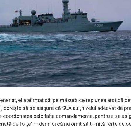
rteneriat, el a afirmat că, pe măsură ce regiunea arctică de
al, dorește să se asigure că SUA au „nivelul adecvat de p
i la coordonarea celorlalte comandamente, pentru a se asi
onată de forțe” — dar nici că nu omit să trimită forțe deloc