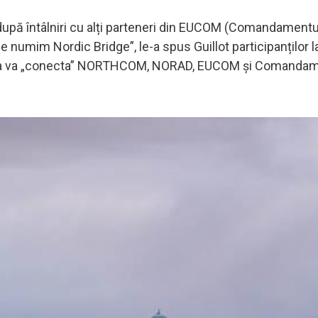
upă întâlniri cu alți parteneri din EUCOM (Comandamentu
e numim Nordic Bridge”, le-a spus Guillot participanților l
iativa va „conecta” NORTHCOM, NORAD, EUCOM și Comanda