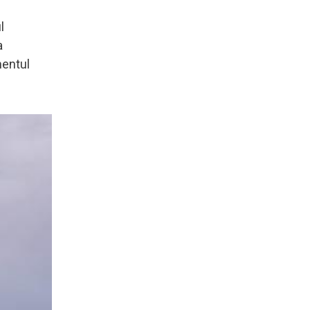
l
a
mentul