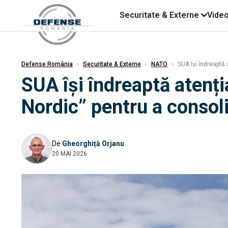
Securitate & Externe
Vide
Defense România
›
Securitate & Externe
›
NATO
›
SUA își îndreaptă 
SUA își îndreaptă atenț
Nordic” pentru a consol
De
Gheorghiță Orjanu
20 MAI 2026