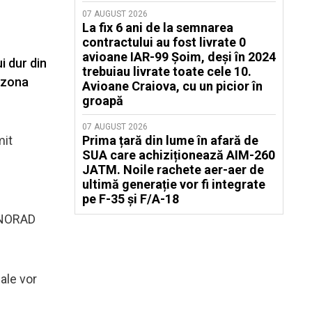
07 AUGUST 2026
La fix 6 ani de la semnarea
contractului au fost livrate 0
avioane IAR-99 Șoim, deși în 2024
i dur din
trebuiau livrate toate cele 10.
n zona
Avioane Craiova, cu un picior în
groapă
07 AUGUST 2026
mit
Prima țară din lume în afară de
SUA care achiziționează AIM-260
JATM. Noile rachete aer-aer de
ultimă generație vor fi integrate
pe F-35 și F/A-18
l NORAD
iale vor