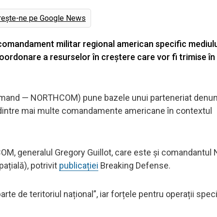
rește-ne pe Google News
 comandament militar regional american specific mediulu
coordonare a resurselor în creștere care vor fi trimise î
mand — NORTHCOM) pune bazele unui parteneriat denu
 dintre mai multe comandamente americane în contextul
OM, generalul Gregory Guillot, care este și comandantu
ială), potrivit
publicației
Breaking Defense.
e de teritoriul național”, iar forțele pentru operații spec