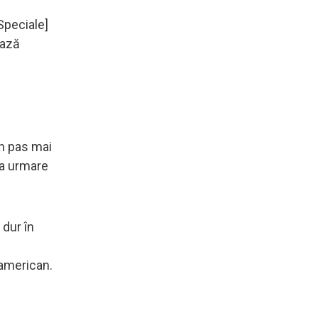
Speciale]
ează
un pas mai
ca urmare
 dur în
 american.