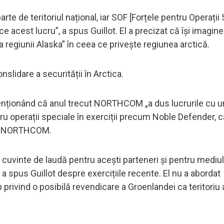
e de teritoriul național, iar SOF [Forțele pentru Operații 
 acest lucru”, a spus Guillot. El a precizat că își imagin
a regiunii Alaska” în ceea ce privește regiunea arctică.
slidare a securității în Arctica.
 menționând că anul trecut NORTHCOM „a dus lucrurile cu 
ntru operații speciale în exerciții precum Noble Defender, 
e a NORTHCOM.
cuvinte de laudă pentru acești parteneri și pentru mediul
a spus Guillot despre exercițiile recente. El nu a abordat
privind o posibilă revendicare a Groenlandei ca teritoriu