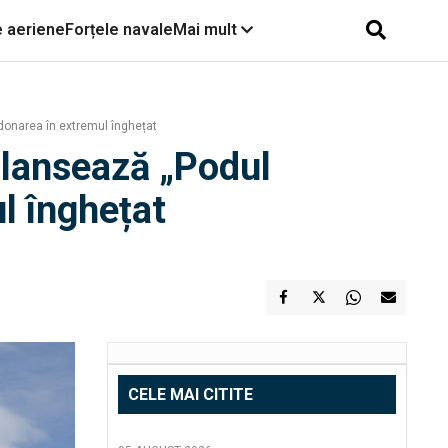
e aeriene
Forțele navale
Mai mult
donarea în extremul înghețat
 lansează „Podul
l înghețat
CELE MAI CITITE