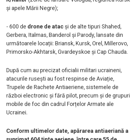
și apele Mării Negre);
- 600 de
drone de atac
și de alte tipuri Shahed,
Gerbera, Italmas, Banderol și Parody, lansate din
următoarele locații: Briansk, Kursk, Orel, Millerovo,
Primorsko-Akhtarsk, Gvardeyskoe și Cap Chauda.
După cum au precizat oficialii militari ucraineni,
atacurile rusești au fost respinse de Aviație,
Trupele de Rachete Antiaeriene, sistemele de
război electronic și fără pilot, precum și de grupuri
mobile de foc din cadrul Forțelor Armate ale
Ucrainei.
Conform ultimelor date, apărarea antiaeriană a
suprimat 604 ținte aeriene, între care 55 de