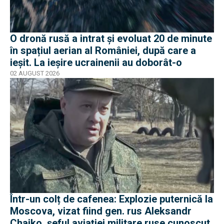
O dronă rusă a intrat și evoluat 20 de minute
în spațiul aerian al României, după care a
ieșit. La ieșire ucrainenii au doborât-o
02 AUGUST 2026
Într-un colț de cafenea: Explozie puternică la
Moscova, vizat fiind gen. rus Aleksandr
Chaiko, șeful aviației militare ruse cunoscut