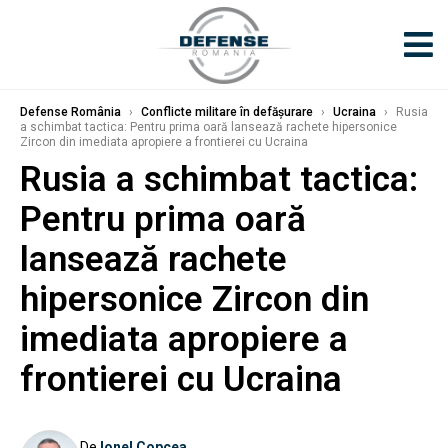
Defense România
›
Conflicte militare în defășurare
›
Ucraina
›
Rusia
a schimbat tactica: Pentru prima oară lansează rachete hipersonice
Zircon din imediata apropiere a frontierei cu Ucraina
Rusia a schimbat tactica:
Pentru prima oară
lansează rachete
hipersonice Zircon din
imediata apropiere a
frontierei cu Ucraina
De
Ionel Copcea