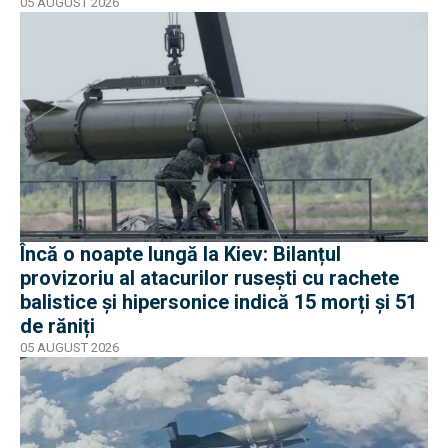
05 AUGUST 2026
Încă o noapte lungă la Kiev: Bilanțul
provizoriu al atacurilor rusești cu rachete
balistice și hipersonice indică 15 morți și 51
de răniți
05 AUGUST 2026