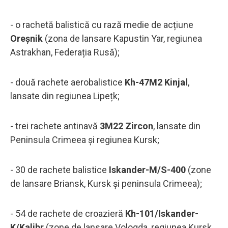
- o rachetă balistică cu rază medie de acțiune
Oreșnik
(zona de lansare Kapustin Yar, regiunea
Astrakhan, Federația Rusă);
- două rachete aerobalistice
Kh-47M2 Kinjal
,
lansate din regiunea Lipețk;
- trei rachete antinavă
3M22 Zircon
, lansate din
Peninsula Crimeea și regiunea Kursk;
- 30 de rachete balistice
Iskander-M/S-400
(zone
de lansare Briansk, Kursk și peninsula Crimeea);
- 54 de rachete de croazieră
Kh-101/Iskander-
K/Kalibr
(zone de lansare Vologda, regiunea Kursk