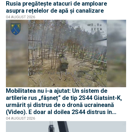
Rusia pregătește atacuri de amploare
asupra rețelelor de apă și canalizare
04 AUGUST 2026
Mobilitatea nu i-a ajutat: Un sistem de
artilerie rus „fâșneț” de tip 2S44 Giatsint-K,
urmărit și distrus de o dronă ucraineană
(Video). E doar al doilea 2S44 distrus în
război
04 AUGUST 2026