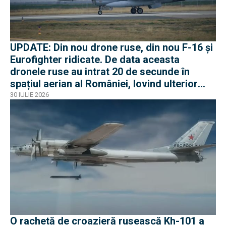
UPDATE: Din nou drone ruse, din nou F-16 și
Eurofighter ridicate. De data aceasta
dronele ruse au intrat 20 de secunde în
spațiul aerian al României, lovind ulterior
Ucraina
30 IULIE 2026
O rachetă de croazieră rusească Kh-101 a