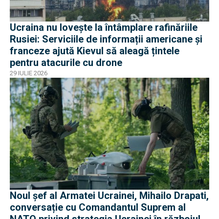
Ucraina nu lovește la întâmplare rafinăriile
Rusiei: Serviciile de informații americane și
franceze ajută Kievul să aleagă țintele
pentru atacurile cu drone
29 IULIE 2026
Noul șef al Armatei Ucrainei, Mihailo Drapati,
conversație cu Comandantul Suprem al