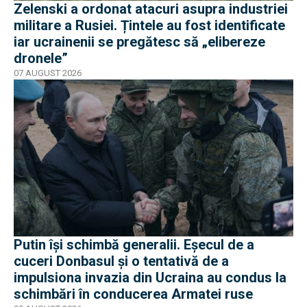
Zelenski a ordonat atacuri asupra industriei
militare a Rusiei. Țintele au fost identificate
iar ucrainenii se pregătesc să „elibereze
dronele”
07 AUGUST 2026
Putin își schimbă generalii. Eșecul de a
cuceri Donbasul și o tentativă de a
impulsiona invazia din Ucraina au condus la
schimbări în conducerea Armatei ruse