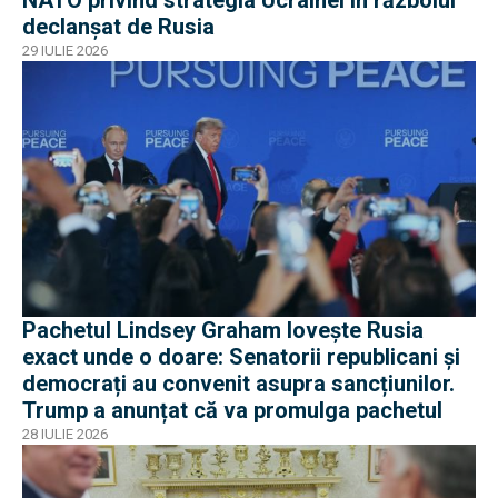
NATO privind strategia Ucrainei în războiul
declanșat de Rusia
29 IULIE 2026
Pachetul Lindsey Graham lovește Rusia
exact unde o doare: Senatorii republicani și
democrați au convenit asupra sancțiunilor.
Trump a anunțat că va promulga pachetul
28 IULIE 2026