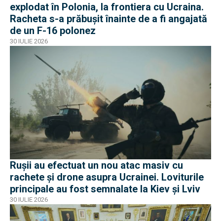
explodat în Polonia, la frontiera cu Ucraina.
Racheta s-a prăbușit înainte de a fi angajată
de un F-16 polonez
30 IULIE 2026
Rușii au efectuat un nou atac masiv cu
rachete și drone asupra Ucrainei. Loviturile
principale au fost semnalate la Kiev și Lviv
30 IULIE 2026