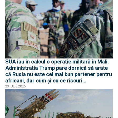
SUA iau în calcul o operație militară în Mali.
Administrația Trump pare dornică să arate
că Rusia nu este cel mai bun partener pentru
africani, dar cum și cu ce riscuri
operaționale?
23 IULIE 2026