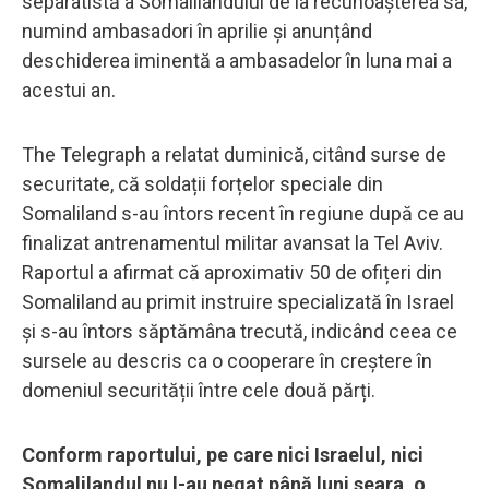
separatistă a Somalilandului de la recunoașterea sa,
numind ambasadori în aprilie și anunțând
deschiderea iminentă a ambasadelor în luna mai a
acestui an.
The Telegraph a relatat duminică, citând surse de
securitate, că soldații forțelor speciale din
Somaliland s-au întors recent în regiune după ce au
finalizat antrenamentul militar avansat la Tel Aviv.
Raportul a afirmat că aproximativ 50 de ofițeri din
Somaliland au primit instruire specializată în Israel
și s-au întors săptămâna trecută, indicând ceea ce
sursele au descris ca o cooperare în creștere în
domeniul securității între cele două părți.
Conform raportului, pe care nici Israelul, nici
Somalilandul nu l-au negat până luni seara, o