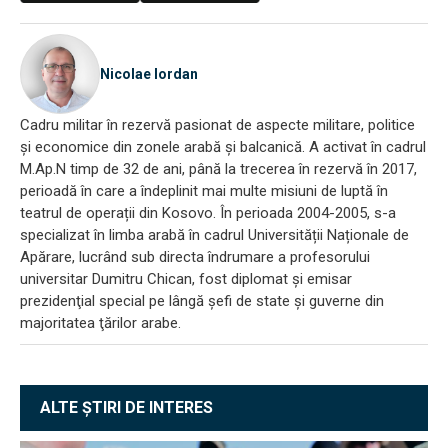
Nicolae Iordan
Cadru militar în rezervă pasionat de aspecte militare, politice
și economice din zonele arabă și balcanică. A activat în cadrul
M.Ap.N timp de 32 de ani, până la trecerea în rezervă în 2017,
perioadă în care a îndeplinit mai multe misiuni de luptă în
teatrul de operații din Kosovo. În perioada 2004-2005, s-a
specializat în limba arabă în cadrul Universității Naționale de
Apărare, lucrând sub directa îndrumare a profesorului
universitar Dumitru Chican, fost diplomat și emisar
prezidenţial special pe lângă şefi de state şi guverne din
majoritatea ţărilor arabe.
ALTE ȘTIRI DE INTERES