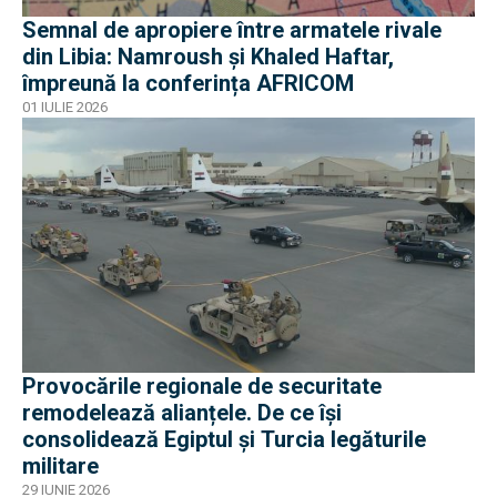
Semnal de apropiere între armatele rivale
din Libia: Namroush și Khaled Haftar,
împreună la conferința AFRICOM
01 IULIE 2026
Provocările regionale de securitate
remodelează alianțele. De ce își
consolidează Egiptul și Turcia legăturile
militare
29 IUNIE 2026