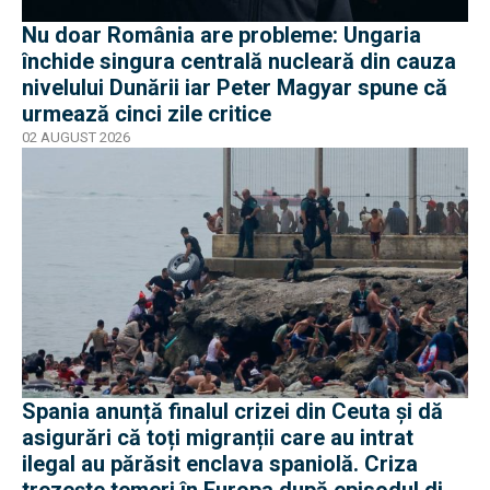
Nu doar România are probleme: Ungaria
închide singura centrală nucleară din cauza
nivelului Dunării iar Peter Magyar spune că
urmează cinci zile critice
02 AUGUST 2026
Spania anunță finalul crizei din Ceuta și dă
asigurări că toți migranții care au intrat
ilegal au părăsit enclava spaniolă. Criza