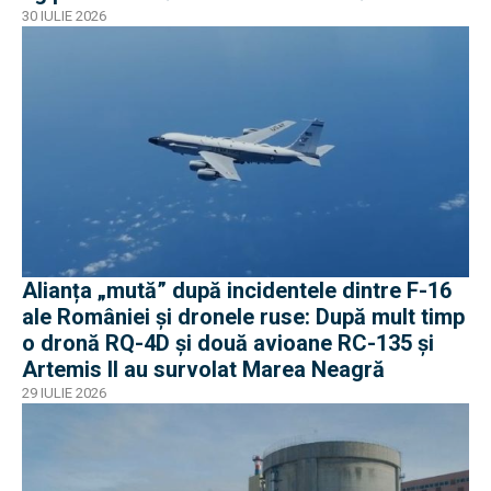
30 IULIE 2026
Alianța „mută” după incidentele dintre F-16
ale României și dronele ruse: După mult timp
o dronă RQ-4D și două avioane RC-135 și
Artemis II au survolat Marea Neagră
29 IULIE 2026