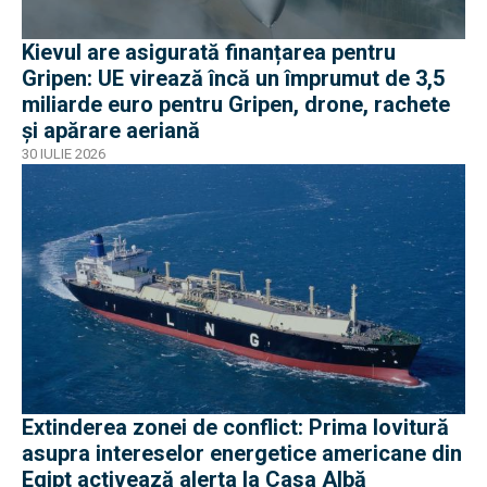
Kievul are asigurată finanțarea pentru
Gripen: UE virează încă un împrumut de 3,5
miliarde euro pentru Gripen, drone, rachete
și apărare aeriană
30 IULIE 2026
Extinderea zonei de conflict: Prima lovitură
asupra intereselor energetice americane din
Egipt activează alerta la Casa Albă