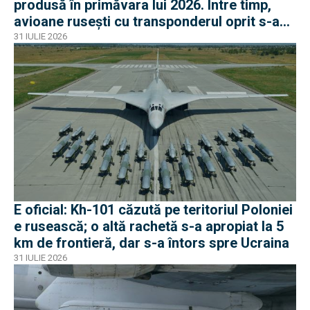
produsă în primăvara lui 2026. Între timp,
avioane rusești cu transponderul oprit s-au
apropiat de frontiera Poloniei
31 IULIE 2026
E oficial: Kh-101 căzută pe teritoriul Poloniei
e rusească; o altă rachetă s-a apropiat la 5
km de frontieră, dar s-a întors spre Ucraina
31 IULIE 2026