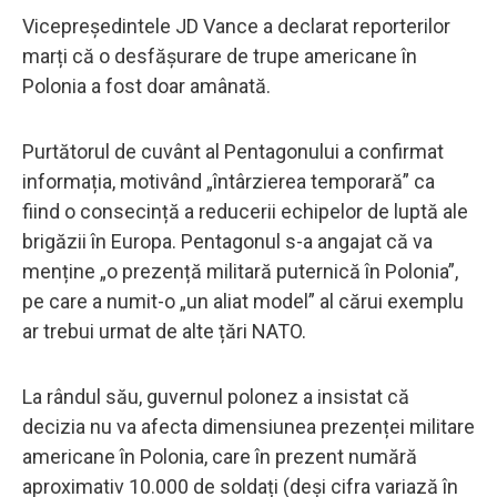
Vicepreședintele JD Vance a declarat reporterilor
marți că o desfășurare de trupe americane în
Polonia a fost doar amânată.
Purtătorul de cuvânt al Pentagonului a confirmat
informația, motivând „întârzierea temporară” ca
fiind o consecință a reducerii echipelor de luptă ale
brigăzii în Europa. Pentagonul s-a angajat că va
menține „o prezență militară puternică în Polonia”,
pe care a numit-o „un aliat model” al cărui exemplu
ar trebui urmat de alte țări NATO.
La rândul său, guvernul polonez a insistat că
decizia nu va afecta dimensiunea prezenței militare
americane în Polonia, care în prezent numără
aproximativ 10.000 de soldați (deși cifra variază în