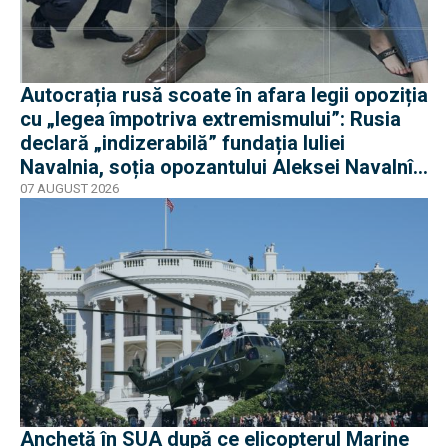
Autocrația rusă scoate în afara legii opoziția
cu „legea împotriva extremismului”: Rusia
declară „indizerabilă” fundația Iuliei
Navalnia, soția opozantului Aleksei Navalnîi,
ucis în închisorile siberiene
07 AUGUST 2026
Anchetă în SUA după ce elicopterul Marine