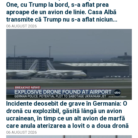
One, cu Trump la bord, s-a aflat prea
aproape de un avion de linie. Casa Albă
transmite că Trump nu s-a aflat niciun
moment în pericol
06 AUGUST 2026
Incidente deosebit de grave în Germania: O
dronă cu explozibil, găsită lângă un avion
ucrainean, în timp ce un alt avion de marfă
care anula aterizarea a lovit o a doua dronă
06 AUGUST 2026