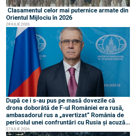
Clasamentul celor mai puternice armate din
Orientul Mijlociu în 2026
28 IULIE 2026
După ce i s-au pus pe masă dovezile că
drona doborâtă de F-ul României era rusă,
ambasadorul rus a „avertizat” România de
pericolul unei confruntări cu Rusia și acuză
o „înscenare propagandistă”
27 IULIE 2026