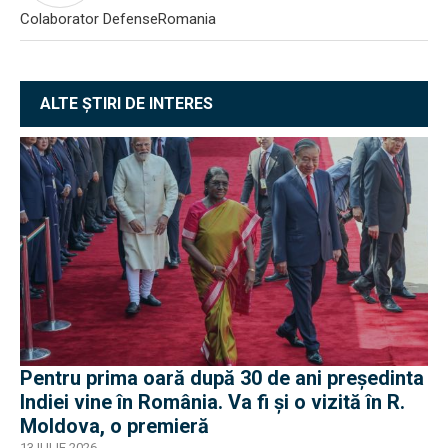
Colaborator DefenseRomania
ALTE ȘTIRI DE INTERES
Pentru prima oară după 30 de ani președinta
Indiei vine în România. Va fi și o vizită în R.
Moldova, o premieră
13 IULIE 2026