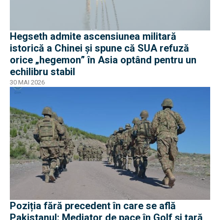
Hegseth admite ascensiunea militară
istorică a Chinei și spune că SUA refuză
orice „hegemon” în Asia optând pentru un
echilibru stabil
30 MAI 2026
Poziția fără precedent în care se află
Pakistanul: Mediator de pace în Golf și țară