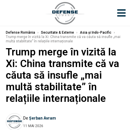
Defense România
›
Securitate & Externe
›
Asia și Indo-Pacific
›
Trump merge în vizită la Xi: China transmite că va căuta să insufle „mai
multă stabilitate” în relațiile internaționale
Trump merge în vizită la
Xi: China transmite că va
căuta să insufle „mai
multă stabilitate” în
relațiile internaționale
De
Șerban Avram
11 MAI 2026