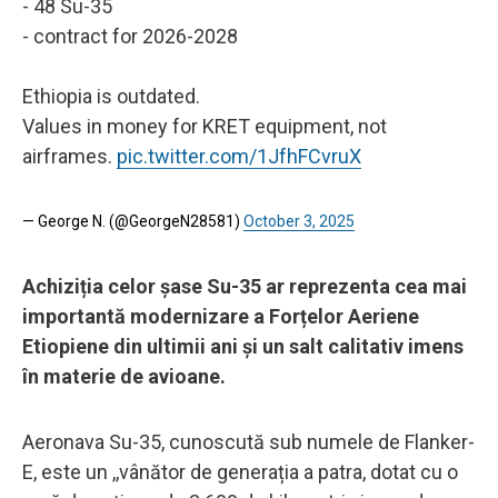
- 48 Su-35
- contract for 2026-2028
Ethiopia is outdated.
Values in money for KRET equipment, not
airframes.
pic.twitter.com/1JfhFCvruX
— George N. (@GeorgeN28581)
October 3, 2025
Achiziția celor șase Su-35 ar reprezenta cea mai
importantă modernizare a Forțelor Aeriene
Etiopiene din ultimii ani și un salt calitativ imens
în materie de avioane.
Aeronava Su-35, cunoscută sub numele de Flanker-
E, este un ,,vânător de generația a patra, dotat cu o