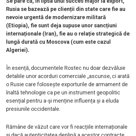
Se pare că, în lipsa unui succes major la export,
Rusia se bazează pe clienții din state care fie au
nevoie urgentă de modernizare militară
(Etiopia), fie sunt deja supuse unor sancțiuni
internaționale (Iran), fie au o relație strategică de
lungă durată cu Moscova (cum este cazul
Algeriei).
În esență, documentele Rostec nu doar dezvăluie
detaliile unor acorduri comerciale ,,ascunse, ci arată
o Rusie care folosește exporturile de armament de
înaltă tehnologie ca pe un instrument geopolitic
esențial pentru a-și menține influența și a eluda
presiunile occidentale.
Rămâne de văzut care vor fi reacțiile internaționale
și dacă autenticitatea deplină a acestor contracte