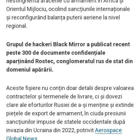
nestingherită afacerile cu armament în Africa și
Orientul Mijlociu, ocolind sancțiunile internaționale
și reconfigurând balanța puterii aeriene la nivel
regional.
Grupul de hackeri Black Mirror a publicat recent
peste 300 de documente confidențiale
aparținând Rostec, conglomeratul rus de stat din
domeniul apărării.
Aceste fișiere nu conțin doar detalii despre valoarea
contractelor și termenele de livrare, ci și dovezi
clare ale eforturilor Rusiei de a-și menține și extinde
piețele de export de armament, în ciuda presiunii
sancțiunilor impuse de statele occidentale după
invazia din Ucraina din 2022, potrivit
Aerospace
Global News.