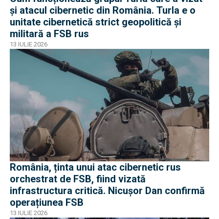
și atacul cibernetic din România. Turla e o
unitate cibernetică strict geopolitică și
militară a FSB rus
13 IULIE 2026
România, ținta unui atac cibernetic rus
orchestrat de FSB, fiind vizată
infrastructura critică. Nicușor Dan confirmă
operațiunea FSB
13 IULIE 2026