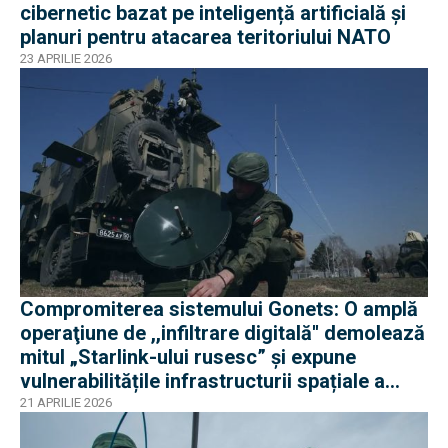
cibernetic bazat pe inteligență artificială și
planuri pentru atacarea teritoriului NATO
23 APRILIE 2026
Compromiterea sistemului Gonets: O amplă
operaţiune de ,,infiltrare digitală'' demolează
mitul „Starlink-ului rusesc” și expune
vulnerabilitățile infrastructurii spațiale a
Rusie
21 APRILIE 2026