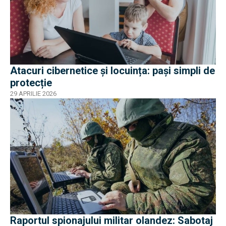
Atacuri cibernetice și locuința: pași simpli de
protecție
29 APRILIE 2026
Raportul spionajului militar olandez: Sabotaj