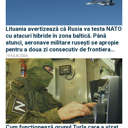
Lituania avertizează că Rusia va testa NATO
cu atacuri hibride în zona baltică. Până
atunci, aeronave militare rusești se apropie
pentru a doua zi consecutiv de frontiera
Poloniei
15 IULIE 2026
Cum funcționează grupul Turla care a vizat