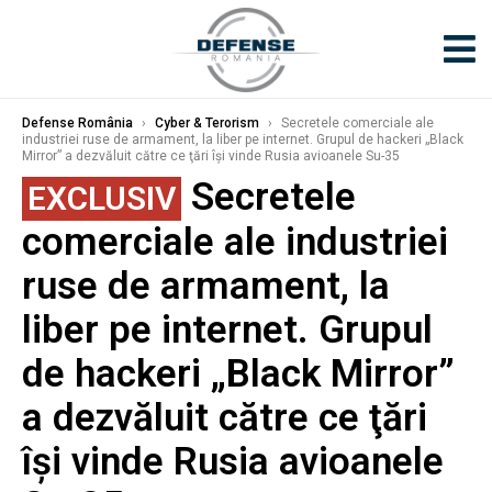
Defense România
›
Cyber & Terorism
›
Secretele comerciale ale
industriei ruse de armament, la liber pe internet. Grupul de hackeri „Black
Mirror” a dezvăluit către ce ţări îşi vinde Rusia avioanele Su-35
Secretele
EXCLUSIV
comerciale ale industriei
ruse de armament, la
liber pe internet. Grupul
de hackeri „Black Mirror”
a dezvăluit către ce ţări
îşi vinde Rusia avioanele