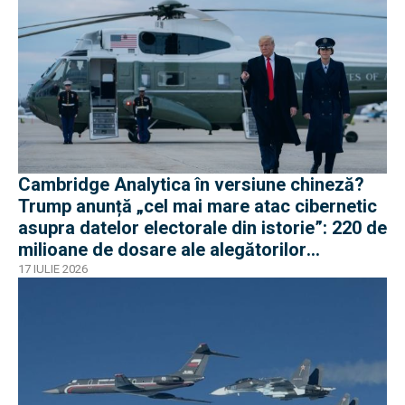
Cambridge Analytica în versiune chineză?
Trump anunță „cel mai mare atac cibernetic
asupra datelor electorale din istorie”: 220 de
milioane de dosare ale alegătorilor
americani
17 IULIE 2026