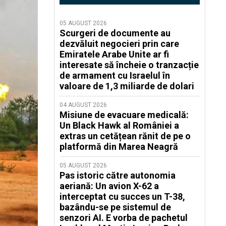
05 AUGUST 2026
Scurgeri de documente au
dezvăluit negocieri prin care
Emiratele Arabe Unite ar fi
interesate să încheie o tranzacție
de armament cu Israelul în
valoare de 1,3 miliarde de dolari
04 AUGUST 2026
Misiune de evacuare medicală:
Un Black Hawk al României a
extras un cetățean rănit de pe o
platformă din Marea Neagră
05 AUGUST 2026
Pas istoric către autonomia
aeriană: Un avion X-62 a
interceptat cu succes un T-38,
bazându-se pe sistemul de
senzori AI. E vorba de pachetul