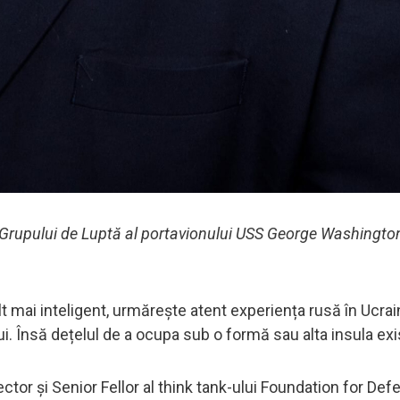
 Grupului de Luptă al portavionului USS George Washingto
 mai inteligent, urmărește atent experiența rusă în Ucrain
i. Însă dețelul de a ocupa sub o formă sau alta insula exi
ctor și Senior Fellor al think tank-ului Foundation for Def