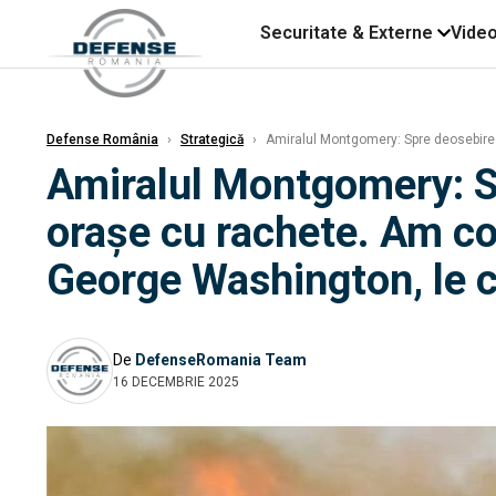
Securitate & Externe
Vide
Defense România
›
Strategică
›
Amiralul Montgomery: Spre deosebire d
Amiralul Montgomery: Sp
orașe cu rachete. Am co
George Washington, le c
De
DefenseRomania Team
16 DECEMBRIE 2025