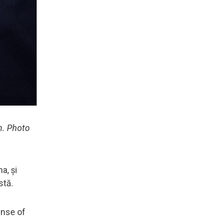
n. Photo
a, și
stă.
ense of