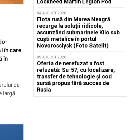
Lockheed Martin Legion Pod
04 AUGUST 2026
Flota rusă din Marea Neagră
recurge la soluții ridicole,
ascunzând submarinele Kilo sub
cuști metalice în portul
do-
Novorossiysk (Foto Satelit)
l în care
05 AUGUST 2026
ă în
Oferta de nerefuzat a fost
refuzată: Su-57, cu localizare,
transfer de tehnologie și cod
sursă propus fără succes de
erului de
Rusia
e largă