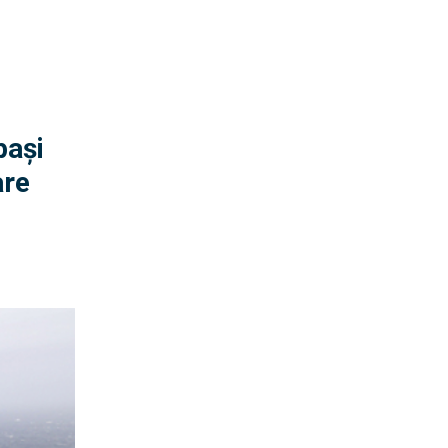
pași
are