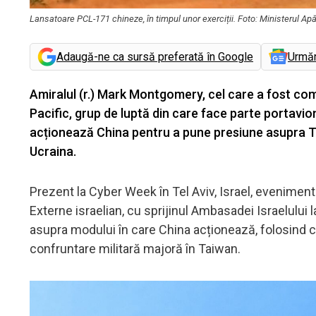
Lansatoare PCL-171 chineze, în timpul unor exerciții. Foto: Ministerul Apă
Adaugă-ne ca sursă preferată în Google
Urmă
Amiralul (r.) Mark Montgomery, cel care a fost com
Pacific, grup de luptă din care face parte porta
acționează China pentru a pune presiune asupra Taw
Ucraina.
Prezent la Cyber Week în Tel Aviv, Israel, eveniment 
Externe israelian, cu sprijinul Ambasadei Israelului 
asupra modului în care China acționează, folosind c
confruntare militară majoră în Taiwan.