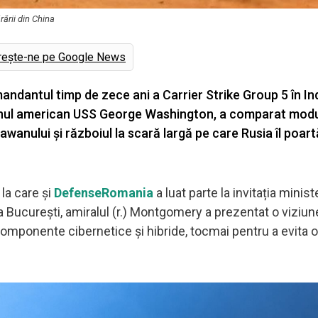
rării din China
rește-ne pe Google News
andantul timp de zece ani a Carrier Strike Group 5 în In
vionul american USS George Washington, a comparat modu
anului și războiul la scară largă pe care Rusia îl poart
la care și
DefenseRomania
a luat parte la invitația minist
la București, amiralul (r.) Montgomery a prezentat o viziun
omponente cibernetice și hibride, tocmai pentru a evita o