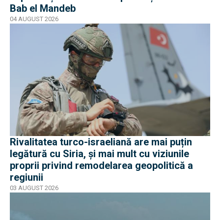
Bab el Mandeb
04 AUGUST 2026
Rivalitatea turco-israeliană are mai puțin
legătură cu Siria, și mai mult cu viziunile
proprii privind remodelarea geopolitică a
regiunii
03 AUGUST 2026