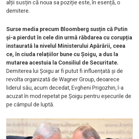
alții susțin că noua sa poziție este, în esență, o
demitere.
Surse media precum Bloomberg susțin că Putin
și-a pierdut în cele din urmă răbdarea cu corupția
instaurată la nivelul Ministerului Apărării, ceea
ce, în ciuda relațiilor bune cu Șoigu, a dus la
mutarea acestuia la Consiliul de Securitate.
Demiterea lui Șoigu ar fi putut fi influențată și de
revolta organizată de Wagner Group, deoarece
liderul său, acum decedat, Evgheni Prigozhin, l-a
acuzat în mod repetat pe Șoigu pentru eșecurile de
pe câmpul de luptă.