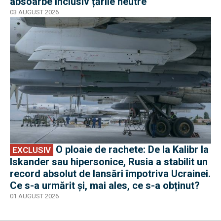
absoarbe inclusiv țările neutre
03 AUGUST 2026
EXCLUSIV
O ploaie de rachete: De la Kalibr la
EXCLUSIV
Iskander sau hipersonice, Rusia a stabilit un
record absolut de lansări împotriva Ucrainei.
Ce s-a urmărit și, mai ales, ce s-a obținut?
01 AUGUST 2026