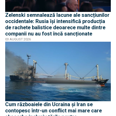
Zelenski semnalează lacune ale sancțiunilor
occidentale: Rusia își intensifică producția
de rachete balistice deoarece multe dintre
companii nu au fost încă sancționate
03 AUGUST 2026
Cum războaiele din Ucraina și Iran se
contopesc într-un conflict mai mare care