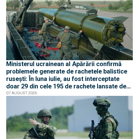
Ministerul ucrainean al Apărării confirmă
problemele generate de rachetele balistice
rusești: În luna iulie, au fost interceptate
doar 29 din cele 195 de rachete lansate de
armata rusă
07 AUGUST 2026