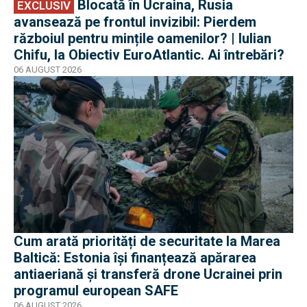
Blocată în Ucraina, Rusia
EXCLUSIV
avansează pe frontul invizibil: Pierdem
războiul pentru mințile oamenilor? | Iulian
Chifu, la Obiectiv EuroAtlantic. Ai întrebări?
06 AUGUST 2026
Cum arată priorități de securitate la Marea
Baltică: Estonia își finanțează apărarea
antiaeriană și transferă drone Ucrainei prin
programul european SAFE
06 AUGUST 2026