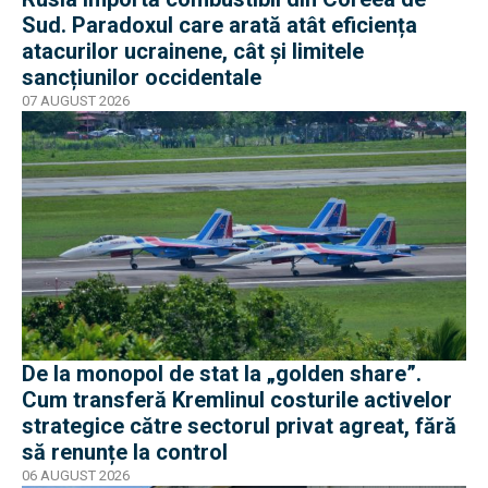
Sud. Paradoxul care arată atât eficiența
atacurilor ucrainene, cât și limitele
sancțiunilor occidentale
07 AUGUST 2026
De la monopol de stat la „golden share”.
Cum transferă Kremlinul costurile activelor
strategice către sectorul privat agreat, fără
să renunțe la control
06 AUGUST 2026