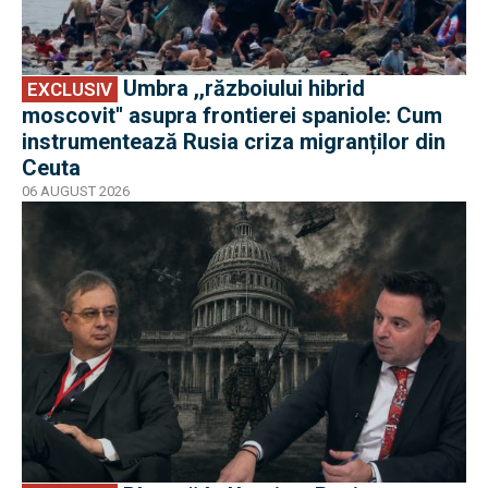
Umbra ,,războiului hibrid
EXCLUSIV
moscovit'' asupra frontierei spaniole: Cum
instrumentează Rusia criza migranților din
Ceuta
06 AUGUST 2026
EXCLUSIV