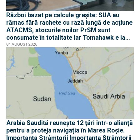
Război bazat pe calcule greșite: SUA au
rămas fără rachete cu rază lungă de acțiune
ATACMS, stocurile noilor PrSM sunt
consumate în totalitate iar Tomahawk e la
jumătate
04 AUGUST 2026
Arabia Saudită reunește 12 țări într-o alianță
pentru a proteja navigația în Marea Roșie.
Importanța Strâmtorii Importanța Strâmtorii