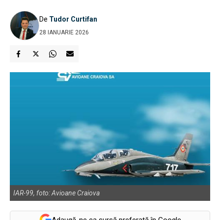
De
Tudor Curtifan
28 IANUARIE 2026
IAR-99, foto: Avioane Craiova
Adaugă-ne ca sursă preferată în Google