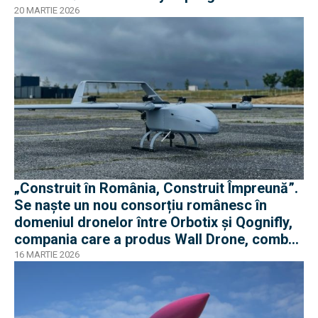
20 MARTIE 2026
„Construit în România, Construit Împreună”.
Se naște un nou consorțiu românesc în
domeniul dronelor între Orbotix și Qognifly,
compania care a produs Wall Drone, combat
proven în războiul din Ucraina
16 MARTIE 2026