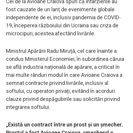
Cei de la Avioane Craiova spun că întârzierile au
fost cauzate de un lanț de evenimente globale
independente de ei, inclusiv pandemia de COVID-
19, începerea războiului din Ucraina sau criza de
microcipuri, acestea afectând livrările.
Ministrul Apărării Radu Miruță, cel care înainte a
condus Ministerul Economiei, în subordinea căruia
se află industria națională de apărare, a criticat în
mai multe rânduri modul în care Avioane Craiova a
semnat contracte privind livrările, inclusiv al
softului, cu operatori privați, evitând în acorduri
clauze privind despăgubirile sau solicitări privind
integrarea softului.
„Există un contract între un prost și un șmecher.
Prostul a fost Avioane Craiova, șmecherul o