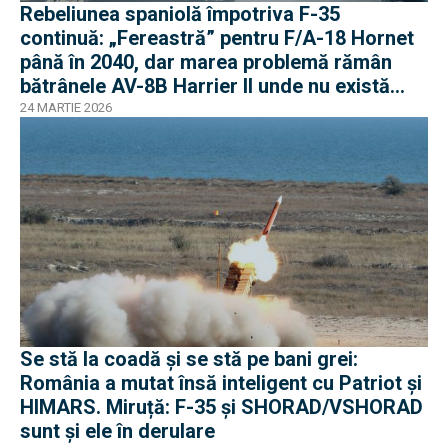
Rebeliunea spaniolă împotriva F-35
continuă: „Fereastră” pentru F/A-18 Hornet
până în 2040, dar marea problemă rămân
bătrânele AV-8B Harrier II unde nu există
soluții
24 MARTIE 2026
Se stă la coadă și se stă pe bani grei:
România a mutat însă inteligent cu Patriot și
HIMARS. Miruță: F-35 și SHORAD/VSHORAD
sunt și ele în derulare