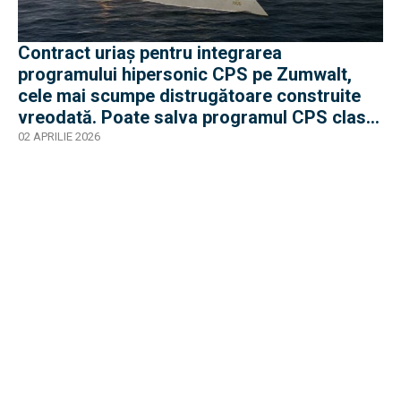
Contract uriaș pentru integrarea
programului hipersonic CPS pe Zumwalt,
cele mai scumpe distrugătoare construite
vreodată. Poate salva programul CPS clasa
care s-a oprit la 3 nave?
02 APRILIE 2026