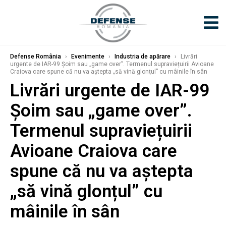
Defense România
›
Evenimente
›
Industria de apărare
›
Livrări
urgente de IAR-99 Șoim sau „game over”. Termenul supraviețuirii Avioane
Craiova care spune că nu va aștepta „să vină glonțul” cu mâinile în sân
Livrări urgente de IAR-99
Șoim sau „game over”.
Termenul supraviețuirii
Avioane Craiova care
spune că nu va aștepta
„să vină glonțul” cu
mâinile în sân