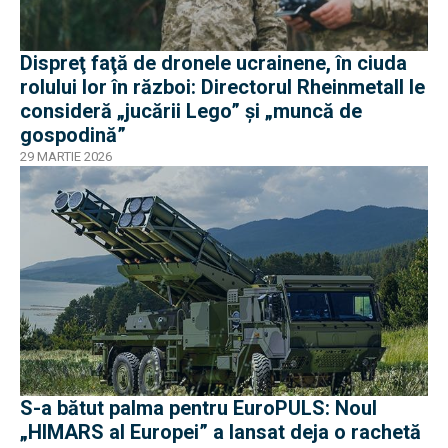
Dispreţ faţă de dronele ucrainene, în ciuda
rolului lor în război: Directorul Rheinmetall le
consideră „jucării Lego” și „muncă de
gospodină”
29 MARTIE 2026
S-a bătut palma pentru EuroPULS: Noul
„HIMARS al Europei” a lansat deja o rachetă