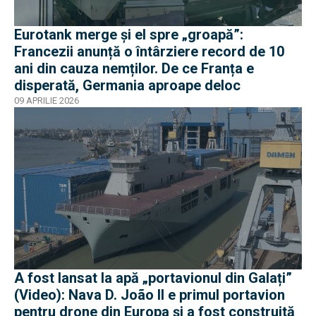
Eurotank merge și el spre „groapă”:
Francezii anunță o întârziere record de 10
ani din cauza nemților. De ce Franța e
disperată, Germania aproape deloc
09 APRILIE 2026
A fost lansat la apă „portavionul din Galați”
(Video): Nava D. João II e primul portavion
pentru drone din Europa și a fost construită