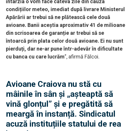
întârzia o vom face câteva zile din cauza
condițiilor meteo, imediat după livrare Ministerul
Apărării ar trebui să ne plătească cele două
avioane. Banii aceștia aproximativ 41 de milioane
din scrisoarea de garanție ar trebui să se
întoarcă prin plata celor două avioane. Ei nu sunt
pierduți, dar ne-ar pune într-adevăr în dificultate
cu banca cu care lucrăm
”, afirmă Fălcoi.
Avioane Craiova nu stă cu
mâinile în sân și „așteaptă să
vină glonțul” și e pregătită să
meargă în instanță. Sindicatul
acuză instituțiile statului de rea