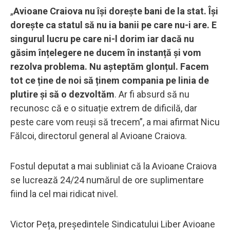
„
Avioane Craiova nu își dorește bani de la stat. Își
dorește ca statul să nu ia banii pe care nu-i are.
E
singurul lucru pe care ni-l dorim iar dacă nu
găsim înțelegere ne ducem în instanță și vom
rezolva problema. Nu așteptăm glonțul. Facem
tot ce ține de noi să ținem compania pe linia de
plutire și să o dezvoltăm
. Ar fi absurd să nu
recunosc că e o situație extrem de dificilă, dar
peste care vom reuși să trecem”, a mai afirmat Nicu
Fălcoi, directorul general al Avioane Craiova.
Fostul deputat a mai subliniat că la Avioane Craiova
se lucrează 24/24 numărul de ore suplimentare
fiind la cel mai ridicat nivel.
Victor Peța, președintele Sindicatului Liber Avioane