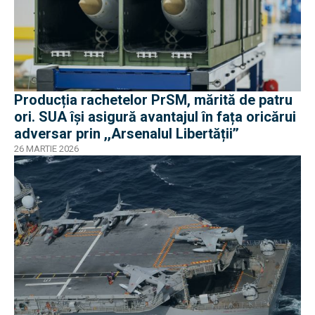
Producția rachetelor PrSM, mărită de patru
ori. SUA își asigură avantajul în fața oricărui
adversar prin ,,Arsenalul Libertății’’
26 MARTIE 2026