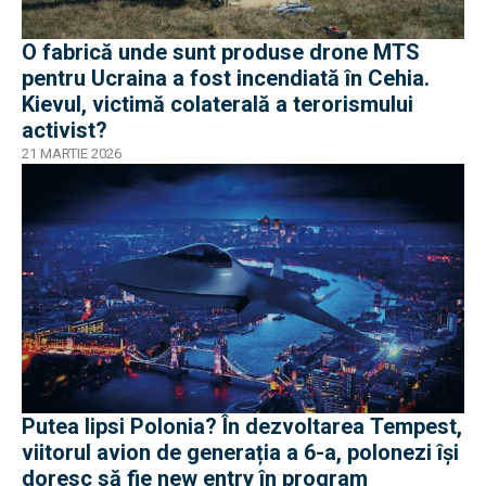
O fabrică unde sunt produse drone MTS
pentru Ucraina a fost incendiată în Cehia.
Kievul, victimă colaterală a terorismului
activist?
21 MARTIE 2026
Putea lipsi Polonia? În dezvoltarea Tempest,
viitorul avion de generația a 6-a, polonezi își
doresc să fie new entry în program