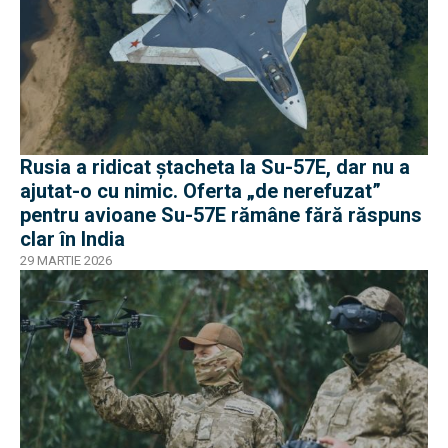
Rusia a ridicat ștacheta la Su-57E, dar nu a
ajutat-o cu nimic. Oferta „de nerefuzat”
pentru avioane Su-57E rămâne fără răspuns
clar în India
29 MARTIE 2026