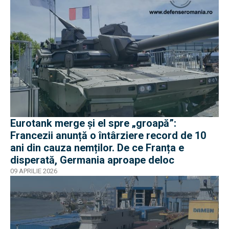
Eurotank merge și el spre „groapă”:
Francezii anunță o întârziere record de 10
ani din cauza nemților. De ce Franța e
disperată, Germania aproape deloc
09 APRILIE 2026