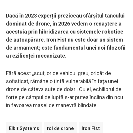
Dacă în 2023 experții preziceau sfârșitul tancului
dominat de drone, în 2026 vedem o renaștere a
acestuia prin hibridizarea cu sistemele robotice
de autoapărare. Iron Fist nu este doar un sistem
de armament; este fundamentul unei noi filozofii
a rezilienței mecanizate.
Fără acest ,,scut, orice vehicul greu, oricât de
sofisticat, rămâne o țintă vulnerabilă în fața unei
drone de câteva sute de dolari. Cu el, echilibrul de
forțe pe câmpul de luptă s-ar putea înclina din nou
în favoarea masei de manevră blindate.
Elbit Systems
roi de drone
Iron Fist