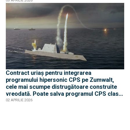
03 APRILIE 2026
Contract uriaș pentru integrarea
programului hipersonic CPS pe Zumwalt,
cele mai scumpe distrugătoare construite
vreodată. Poate salva programul CPS clasa
care s-a oprit la 3 nave?
02 APRILIE 2026