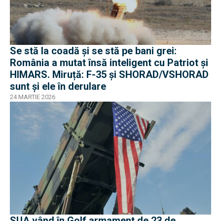
Se stă la coadă și se stă pe bani grei:
România a mutat însă inteligent cu Patriot și
HIMARS. Miruță: F-35 și SHORAD/VSHORAD
sunt și ele în derulare
24 MARTIE 2026
SUA vând în Golf armament de 23 de