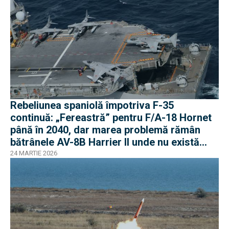
Rebeliunea spaniolă împotriva F-35
continuă: „Fereastră” pentru F/A-18 Hornet
până în 2040, dar marea problemă rămân
bătrânele AV-8B Harrier II unde nu există
soluții
24 MARTIE 2026