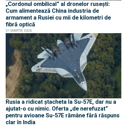
„Cordonul ombilical” al dronelor rusești:
Cum alimentează China industria de
armament a Rusiei cu mii de kilometri de
fibră optică
31 MARTIE 2026
Rusia a ridicat ștacheta la Su-57E, dar nu a
ajutat-o cu nimic. Oferta „de nerefuzat”
pentru avioane Su-57E rămâne fără răspuns
clar în India