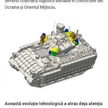
devenit coșmarul logisticii blindate în conflictele din
Ucraina și Orientul Mijlociu.
Această evoluție tehnologică a atras deja atenția