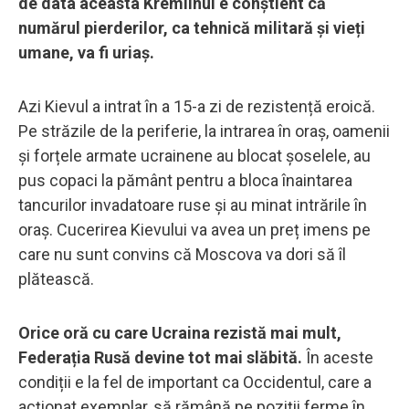
de data aceasta Kremlinul e conștient că
numărul pierderilor, ca tehnică militară și vieți
umane, va fi uriaș.
Azi Kievul a intrat în a 15-a zi de rezistență eroică.
Pe străzile de la periferie, la intrarea în oraș, oamenii
și forțele armate ucrainene au blocat șoselele, au
pus copaci la pământ pentru a bloca înaintarea
tancurilor invadatoare ruse și au minat intrările în
oraș. Cucerirea Kievului va avea un preț imens pe
care nu sunt convins că Moscova va dori să îl
plătească.
Orice oră cu care Ucraina rezistă mai mult,
Federația Rusă devine tot mai slăbită.
În aceste
condiții e la fel de important ca Occidentul, care a
acționat exemplar, să rămână pe poziții ferme în