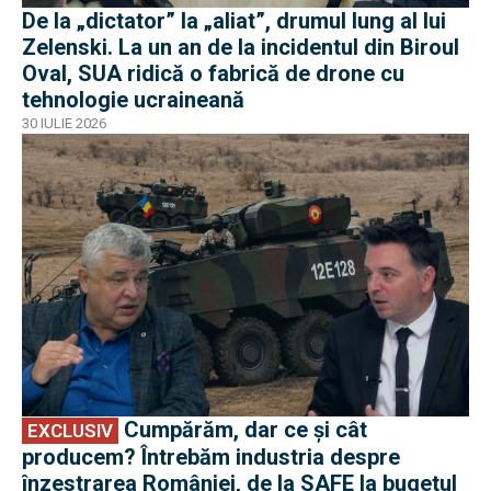
De la „dictator” la „aliat”, drumul lung al lui
Zelenski. La un an de la incidentul din Biroul
Oval, SUA ridică o fabrică de drone cu
tehnologie ucraineană
30 IULIE 2026
EXCLUSIV
Cumpărăm, dar ce și cât
EXCLUSIV
producem? Întrebăm industria despre
înzestrarea României, de la SAFE la bugetul