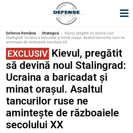
Defense România
›
Strategică
›
Kievul, pregătit să devină noul
Stalingrad: Ucraina a baricadat și minat orașul. Asaltul tancurilor ruse ne
amintește de războaiele secolului XX
Kievul, pregătit
EXCLUSIV
să devină noul Stalingrad:
Ucraina a baricadat și
minat orașul. Asaltul
tancurilor ruse ne
amintește de războaiele
secolului XX