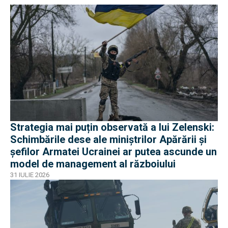
Strategia mai puțin observată a lui Zelenski:
Schimbările dese ale miniștrilor Apărării și
șefilor Armatei Ucrainei ar putea ascunde un
model de management al războiului
31 IULIE 2026