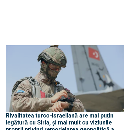
Rivalitatea turco-israeliană are mai puțin
legătură cu Siria, și mai mult cu viziunile
proprii privind remodelarea geopolitică a