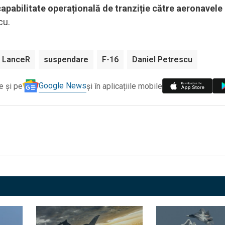
capabilitate operațională de tranziție către aeronavele
cu.
 LanceR
suspendare
F-16
Daniel Petrescu
Google News
e și pe
și în aplicațiile mobile