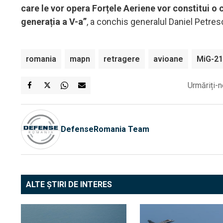
care le vor opera Forțele Aeriene vor constitui o 
generația a V-a”
, a conchis generalul Daniel Petres
romania
mapn
retragere
avioane
MiG-21
Urmăriți-n
DefenseRomania Team
ALTE ȘTIRI DE INTERES