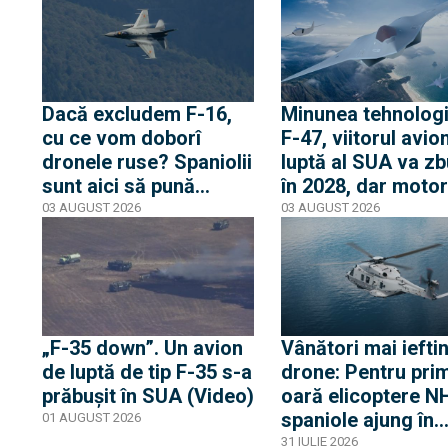
Marea Baltică
știe
Dacă excludem F-16,
Minunea tehnolog
cu ce vom doborî
F-47, viitorul avio
dronele ruse? Spaniolii
luptă al SUA va z
sunt aici să pună
în 2028, dar motor
umărul, dar fără NH90.
său va fi gata abia
03 AUGUST 2026
03 AUGUST 2026
Când vor fi dislocate și
2030. Cum va fi
elicopterele
posibil?
„F-35 down”. Un avion
Vânători mai ieftin
de luptă de tip F-35 s-a
drone: Pentru pri
prăbușit în SUA (Video)
oară elicoptere N
spaniole ajung în
01 AUGUST 2026
România. Nicio
31 IULIE 2026