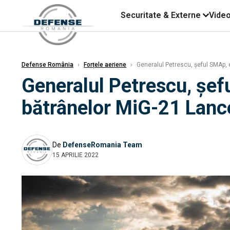
Securitate & Externe
Vide
Defense România
›
Forțele aeriene
›
Generalul Petrescu, șeful SMAp, e
Generalul Petrescu, șef
bătrânelor MiG-21 LanceR
De
DefenseRomania Team
15 APRILIE 2022