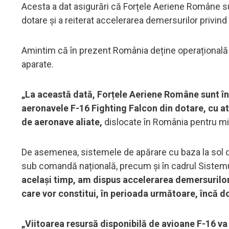
Acesta a dat asigurări că Forțele Aeriene Române su
dotare și a reiterat accelerarea demersurilor privind
Amintim că în prezent România deține operațională o
aparate.
„La această dată, Forțele Aeriene Române sunt în
aeronavele F-16 Fighting Falcon din dotare, cu at
de aeronave aliate,
dislocate în România pentru mis
De asemenea, sistemele de apărare cu baza la sol d
sub comandă națională, precum și în cadrul Sistemu
același timp, am dispus accelerarea demersurilor
care vor constitui, în perioada următoare, încă d
„Viitoarea resursă disponibilă de avioane F-16 va 