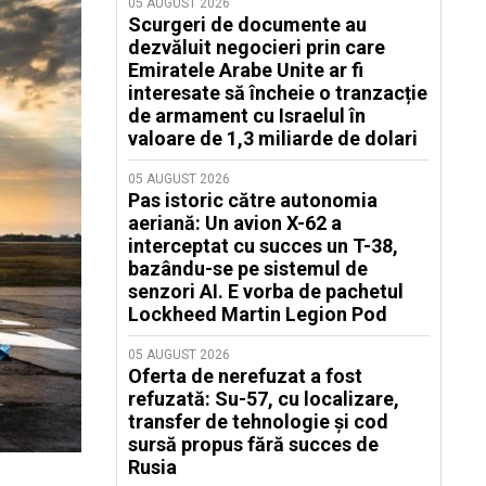
05 AUGUST 2026
Scurgeri de documente au
dezvăluit negocieri prin care
Emiratele Arabe Unite ar fi
interesate să încheie o tranzacție
de armament cu Israelul în
valoare de 1,3 miliarde de dolari
05 AUGUST 2026
Pas istoric către autonomia
aeriană: Un avion X-62 a
interceptat cu succes un T-38,
bazându-se pe sistemul de
senzori AI. E vorba de pachetul
Lockheed Martin Legion Pod
05 AUGUST 2026
Oferta de nerefuzat a fost
refuzată: Su-57, cu localizare,
transfer de tehnologie și cod
sursă propus fără succes de
Rusia