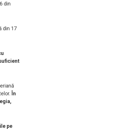
6 din
ă din 17
cu
suficient
Aeriană
elor.
În
egia,
ile pe