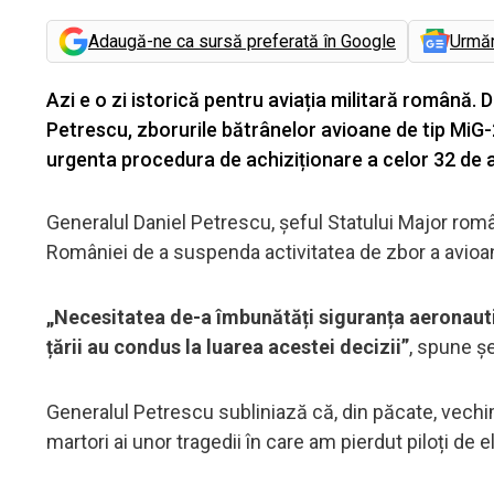
Adaugă-ne ca sursă preferată în Google
Urmă
Azi e o zi istorică pentru aviația militară română. D
Petrescu, zborurile bătrânelor avioane de tip Mi
urgenta procedura de achiziționare a celor 32 de 
Generalul Daniel Petrescu, șeful Statului Major român
României de a suspenda activitatea de zbor a avio
„Necesitatea de-a îmbunătăți siguranța aeronauti
țării au condus la luarea acestei decizii”
, spune șe
Generalul Petrescu subliniază că, din păcate, vechime
martori ai unor tragedii în care am pierdut piloți de el