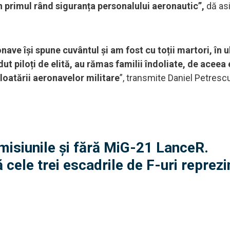
n primul rând siguranța personalului aeronautic”,
dă as
ve își spune cuvântul și am fost cu toții martori, în ul
ut piloți de elită, au rămas familii îndoliate, de aceea
loatării aeronavelor militare
”, transmite Daniel Petresc
misiunile și fără MiG-21 LanceR.
cele trei escadrile de F-uri reprezi