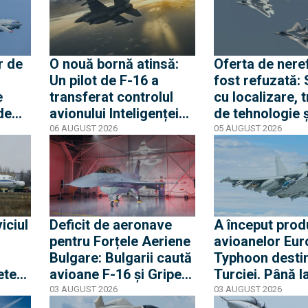
r de
O nouă bornă atinsă:
Oferta de nere
Un pilot de F-16 a
fost refuzată: 
e
transferat controlul
cu localizare, 
de
avionului Inteligenței
de tehnologie 
Artificiale. Obiectivul
sursă propus f
06 AUGUST 2026
05 AUGUST 2026
TO a
final al programului
succes de Rus
ață
SUA e mult mai mare
dă a
iciul
Deficit de aeronave
A început prod
pentru Forțele Aeriene
avioanelor Eur
Bulgare: Bulgarii caută
Typhoon desti
ete
avioane F-16 și Gripen
Turciei. Până l
 fi
second-hand, dar
deblocarea F-35
03 AUGUST 2026
03 AUGUST 2026
e
concurează și cu
nu stau cu mâin