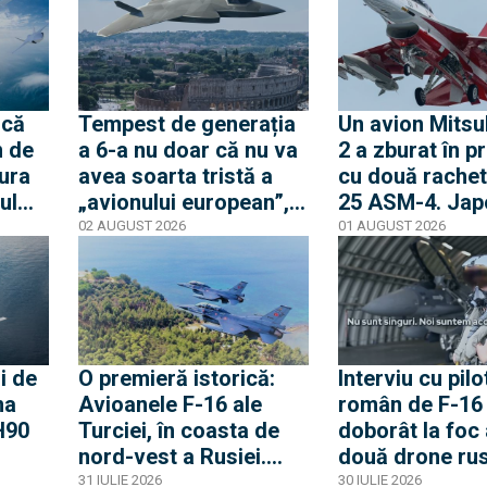
Ucraina pentru
sân
aeronavele MiG-29 din
Polonia
ică
Tempest de generația
Un avion Mitsu
n de
a 6-a nu doar că nu va
2 a zburat în p
bura
avea soarta tristă a
cu două rache
ul
„avionului european”,
25 ASM-4. Jap
 în
dar poate intra în
își testează pr
02 AUGUST 2026
01 AUGUST 2026
serviciu mai rapid de
rachetă antina
2035. Ultima strigare e
rază lungă de 
aproape pentru țările
avion
care vor în program
i de
O premieră istorică:
Interviu cu pilo
ma
Avioanele F-16 ale
român de F-16 
H90
Turciei, în coasta de
doborât la foc
nord-vest a Rusiei.
două drone rus
Paranoia rusă
de ore (Video)
31 IULIE 2026
30 IULIE 2026