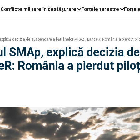
o
Conflicte militare în desfășurare
Forțele terestre
Forțel
xplică decizia de suspendare a bătrânelor MiG-21 LanceR: România a pierdut piloț
ul SMAp, explică decizia d
: România a pierdut piloți