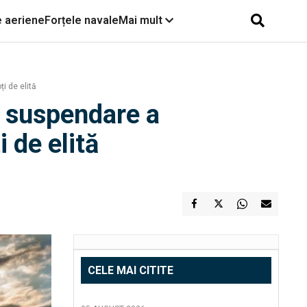
e aeriene
Forțele navale
Mai mult
i de elită
e suspendare a
 de elită
CELE MAI CITITE