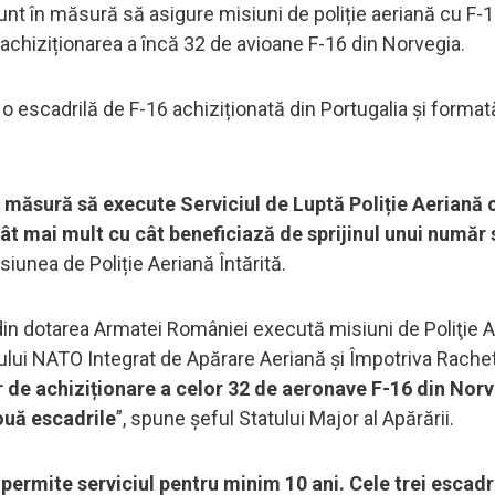
nt în măsură să asigure misiuni de poliție aeriană cu F-1
 achiziționarea a încă 32 de avioane F-16 din Norvegia.
 escadrilă de F-16 achiziționată din Portugalia și format
 măsură să execute Serviciul de Luptă Poliție Aeriană 
ât mai mult cu cât beneficiază de sprijinul unui număr 
iunea de Poliție Aeriană Întărită.
in dotarea Armatei României execută misiuni de Poliţie 
lui NATO Integrat de Apărare Aeriană și Împotriva Rachet
 de achiziționare a celor 32 de aeronave F-16 din Norv
ouă escadrile
”, spune șeful Statului Major al Apărării.
permite serviciul pentru minim 10 ani. Cele trei escadr