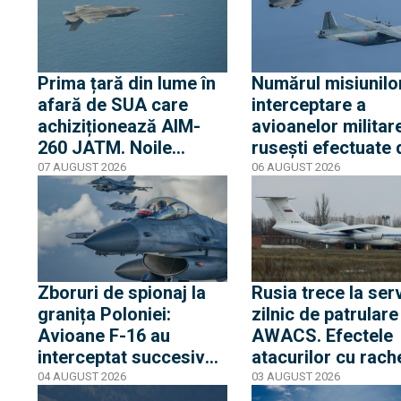
Prima țară din lume în
Numărul misiunilo
afară de SUA care
interceptare a
achiziționează AIM-
avioanelor militar
260 JATM. Noile
rusești efectuate 
rachete aer-aer de
avioanele de
07 AUGUST 2026
06 AUGUST 2026
ultimă generație vor fi
vânătoare ale NA
integrate pe F-35 și
crescut cu 250% f
F/A-18
de aceeași perioa
anului trecut
Zboruri de spionaj la
Rusia trece la serv
granița Poloniei:
zilnic de patrulare
Avioane F-16 au
AWACS. Efectele
interceptat succesiv
atacurilor cu rach
aeronave rusești Il-20.
ucrainene ar putea
04 AUGUST 2026
03 AUGUST 2026
Tacticile Moscovei în
mai grave decât s