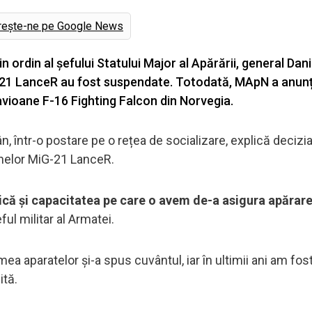
rește-ne pe Google News
in ordin al șefului Statului Major al Apărării, general Dani
G-21 LanceR au fost suspendate. Totodată, MApN a anunț
avioane F-16 Fighting Falcon din Norvegia.
, într-o postare pe o rețea de socializare, explică decizi
anelor MiG-21 LanceR.
că și capacitatea pe care o avem de-a asigura apărare
ful militar al Armatei.
a aparatelor și-a spus cuvântul, iar în ultimii ani am fost 
ită.