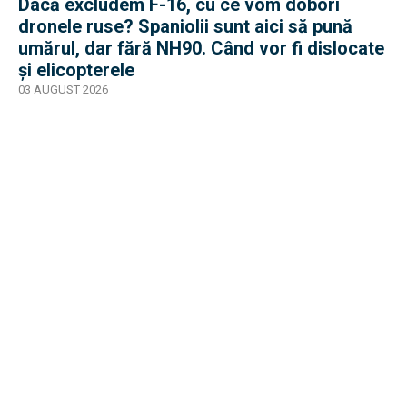
Dacă excludem F-16, cu ce vom doborî
dronele ruse? Spaniolii sunt aici să pună
umărul, dar fără NH90. Când vor fi dislocate
și elicopterele
03 AUGUST 2026