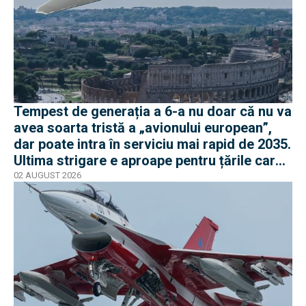
Tempest de generația a 6-a nu doar că nu va
avea soarta tristă a „avionului european”,
dar poate intra în serviciu mai rapid de 2035.
Ultima strigare e aproape pentru țările care
vor în program
02 AUGUST 2026