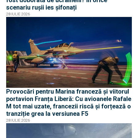
fost doborâtă de ucraineni? În orice
scenariu rușii ies șifonați
28 IULIE 2026
Provocări pentru Marina franceză și viitorul
portavion Franța Liberă: Cu avioanele Rafale
M tot mai uzate, francezii riscă și forțează o
tranziție grea la versiunea F5
28 IULIE 2026