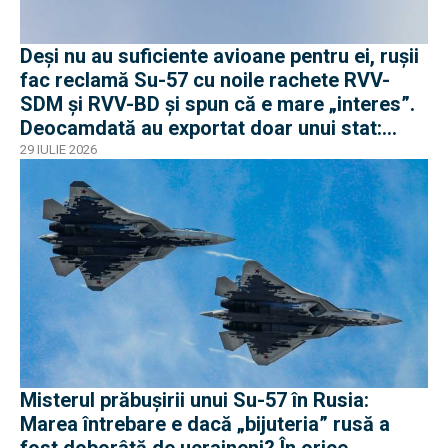
Deși nu au suficiente avioane pentru ei, rușii
fac reclamă Su-57 cu noile rachete RVV-
SDM și RVV-BD și spun că e mare „interes”.
Deocamdată au exportat doar unui stat:
Algeria
29 IULIE 2026
Misterul prăbușirii unui Su-57 în Rusia:
Marea întrebare e dacă „bijuteria” rusă a