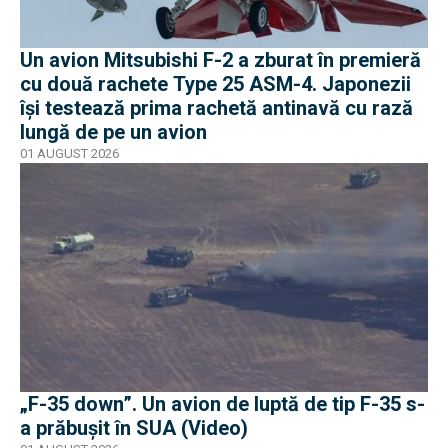
Un avion Mitsubishi F-2 a zburat în premieră
cu două rachete Type 25 ASM-4. Japonezii
își testează prima rachetă antinavă cu rază
lungă de pe un avion
01 AUGUST 2026
„F-35 down”. Un avion de luptă de tip F-35 s-
a prăbușit în SUA (Video)