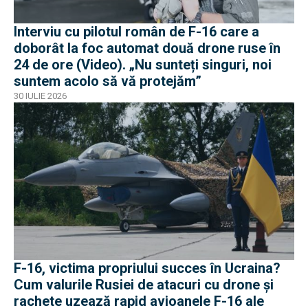
Interviu cu pilotul român de F-16 care a
doborât la foc automat două drone ruse în
24 de ore (Video). „Nu sunteți singuri, noi
suntem acolo să vă protejăm”
30 IULIE 2026
F-16, victima propriului succes în Ucraina?
Cum valurile Rusiei de atacuri cu drone și
rachete uzează rapid avioanele F-16 ale