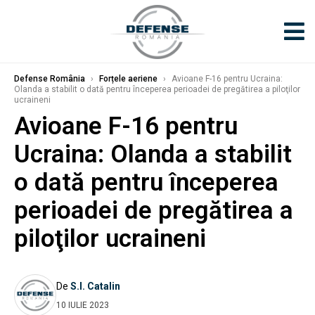
Defense România
›
Forțele aeriene
›
Avioane F-16 pentru Ucraina:
Olanda a stabilit o dată pentru începerea perioadei de pregătirea a piloţilor
ucraineni
Avioane F-16 pentru
Ucraina: Olanda a stabilit
o dată pentru începerea
perioadei de pregătirea a
piloţilor ucraineni
De
S.I. Catalin
10 IULIE 2023