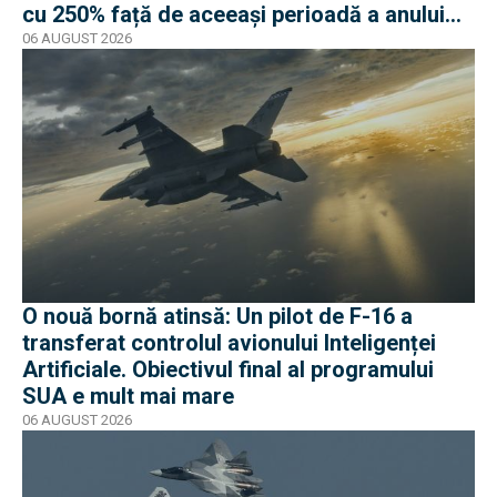
cu 250% față de aceeași perioadă a anului
trecut
06 AUGUST 2026
O nouă bornă atinsă: Un pilot de F-16 a
transferat controlul avionului Inteligenței
Artificiale. Obiectivul final al programului
SUA e mult mai mare
06 AUGUST 2026