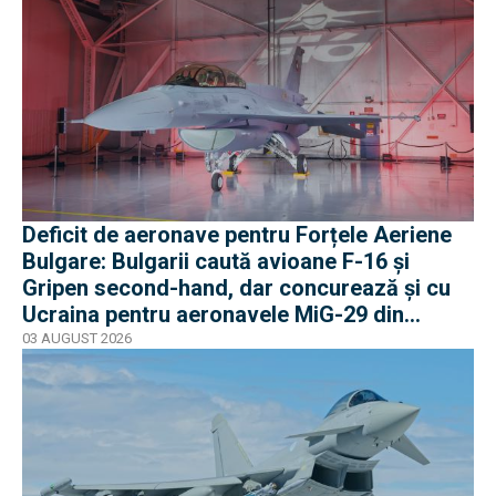
Deficit de aeronave pentru Forțele Aeriene
Bulgare: Bulgarii caută avioane F-16 și
Gripen second-hand, dar concurează și cu
Ucraina pentru aeronavele MiG-29 din
Polonia
03 AUGUST 2026