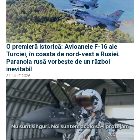
O premieră istorică: Avioanele F-16 ale
Turciei, în coasta de nord-vest a Rusiei.
Paranoia rusă vorbește de un război
inevitabil
31 IULIE 2026