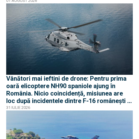
01 AUGUST 2026
Vânători mai ieftini de drone: Pentru prima
oară elicoptere NH90 spaniole ajung în
România. Nicio coincidență, misiunea are
loc după incidentele dintre F-16 românești și
dronele ruse
31 IULIE 2026